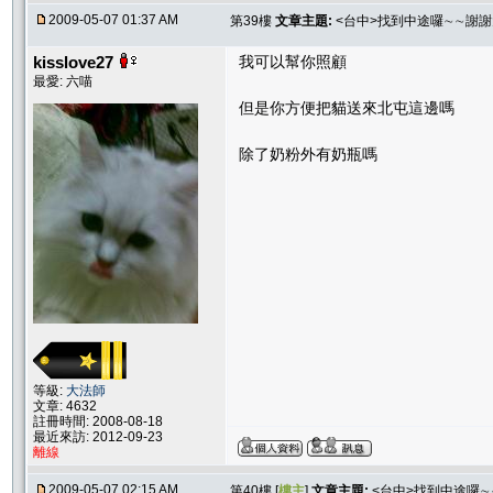
2009-05-07 01:37 AM
第39樓
文章主題:
<台中>找到中途囉∼∼謝
kisslove27
我可以幫你照顧
最愛: 六喵
但是你方便把貓送來北屯這邊嗎
除了奶粉外有奶瓶嗎
等級:
大法師
文章: 4632
註冊時間: 2008-08-18
最近來訪: 2012-09-23
離線
2009-05-07 02:15 AM
第40樓 [
樓主
]
文章主題:
<台中>找到中途囉