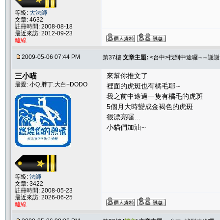
等級:
大法師
文章: 4632
註冊時間: 2008-08-18
最近來訪: 2012-09-23
離線
2009-05-06 07:44 PM
第37樓
文章主題:
<台中>找到中途囉∼∼謝
三小喵
來幫你推文了
最愛: 小Q.胖丁.大白+DODO
裡面的虎斑也有橘毛耶∼
我之前中途過一隻有橘毛的虎斑
5個月大時變成金褐色的虎斑
很漂亮喔…
小貓們加油∼
等級:
法師
文章: 3422
註冊時間: 2008-05-23
最近來訪: 2026-06-25
離線