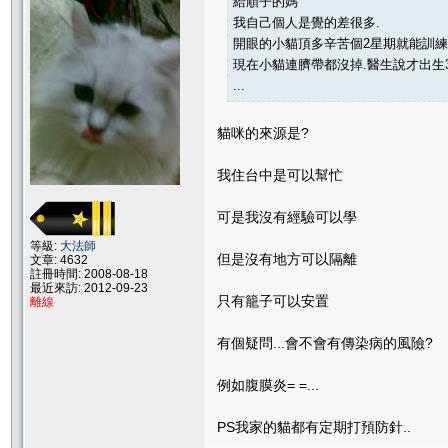
給順子的媽
我自己個人是覺的差很多.
開眼的小貓頂多辛苦個2星期就能訓練
現在小貓連臍帶都沒掉.醫生說才出生3
...
貓咪的來源是?
我住台中是可以幫忙
可是我沒有經驗可以學
等級:
大法師
但是沒有地方可以隔離
文章: 4632
註冊時間: 2008-08-18
最近來訪: 2012-09-23
只有籠子可以安置
離線
有個疑問...會不會有傳染病的風險?
例如腹膜炎= =...
PS我家的貓都有定期打預防針..