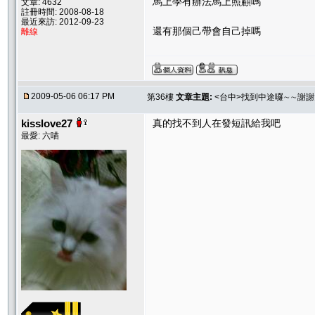
馬上學有辦法馬上照顧嗎
文章: 4632
註冊時間: 2008-08-18
最近來訪: 2012-09-23
還有那個己帶會自己掉嗎
離線
2009-05-06 06:17 PM
第36樓
文章主題:
<台中>找到中途囉∼∼謝
kisslove27
真的找不到人在發短訊給我吧
最愛: 六喵