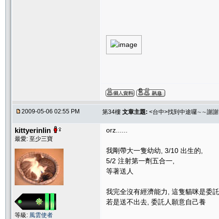
2009-05-06 02:55 PM
第34樓
文章主題:
<台中>找到中途囉∼∼謝
kittyerinlin
orz......
最愛: 至少三寶
我剛帶大一隻幼幼, 3/10 出生的,
5/2 注射第一劑五合一,
等著送人
我完全沒有經濟能力, 這隻貓咪是委託
若是送不出去, 委託人願意自己養
等級:
風雲使者