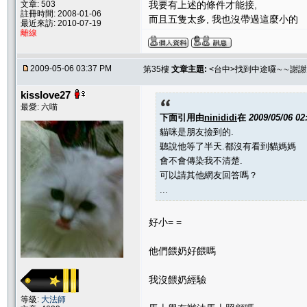
文章: 503
我要有上述的條件才能接,
註冊時間: 2008-01-06
而且五隻太多, 我也沒帶過這麼小的
最近來訪: 2010-07-19
離線
2009-05-06 03:37 PM
第35樓
文章主題:
<台中>找到中途囉∼∼謝
kisslove27
最愛: 六喵
下面引用由
ninididi
在
2009/05/06 0
貓咪是朋友撿到的.
聽說他等了半天.都沒有看到貓媽媽
會不會傳染我不清楚.
可以請其他網友回答嗎？
...
好小= =
他們餵奶好餵嗎
我沒餵奶經驗
等級:
大法師