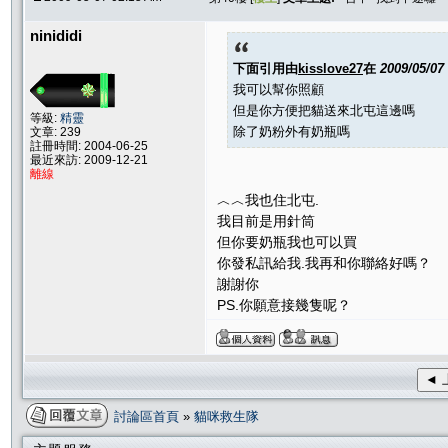
ninididi
下面引用由
kisslove27
在
2009/05/07
我可以幫你照顧
但是你方便把貓送來北屯這邊嗎
等級:
精靈
除了奶粉外有奶瓶嗎
文章: 239
註冊時間: 2004-06-25
最近來訪: 2009-12-21
離線
︿︿我也住北屯.
我目前是用針筒
但你要奶瓶我也可以買
你發私訊給我.我再和你聯絡好嗎？
謝謝你
PS.你願意接幾隻呢？
◄ 
討論區首頁
»
貓咪救生隊