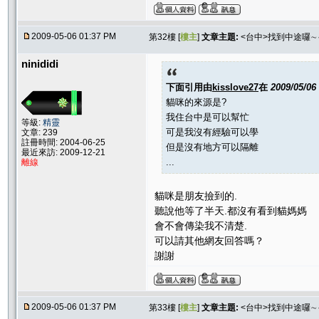
2009-05-06 01:37 PM
第32樓 [
樓主
]
文章主題:
<台中>找到中途囉
ninididi
下面引用由
kisslove27
在
2009/05/06
貓咪的來源是?
我住台中是可以幫忙
等級:
精靈
可是我沒有經驗可以學
文章: 239
註冊時間: 2004-06-25
但是沒有地方可以隔離
最近來訪: 2009-12-21
...
離線
貓咪是朋友撿到的.
聽說他等了半天.都沒有看到貓媽媽
會不會傳染我不清楚.
可以請其他網友回答嗎？
謝謝
2009-05-06 01:37 PM
第33樓 [
樓主
]
文章主題:
<台中>找到中途囉