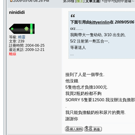
2009-05-06 08:26 PM
第38樓 [
樓主
]
文章主題:
<台中>找到中途囉
ninididi
下面引用由
kittyerinlin
在
2009/05/06
orz......
我剛帶大一隻幼幼, 3/10 出生的,
等級:
精靈
5/2 注射第一劑五合一,
文章: 239
註冊時間: 2004-06-25
等著送人
最近來訪: 2009-12-21
...
離線
撿到了人是一個學生.
他沒錢.
5隻他也才負擔1000元.
我買2瓶奶粉都不夠
SORRY 5隻要12500.我沒辦法負擔
.
我只能負擔貓奶粉和尿片的費用.
謝謝你