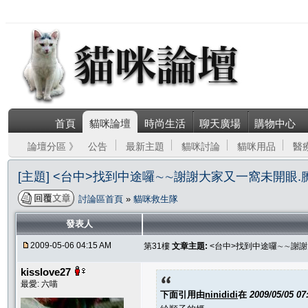
首頁
貓咪論壇
時尚生活
聊天廣場
購物中心
論壇分區 》
公告
最新主題
貓咪討論
貓咪用品
醫
[主題] <台中>找到中途囉∼∼謝謝大家又一窩未開眼
討論區首頁
»
貓咪救生隊
發表人
2009-05-06 04:15 AM
第31樓
文章主題:
<台中>找到中途囉∼∼謝
kisslove27
最愛: 六喵
下面引用由
ninididi
在
2009/05/05 0