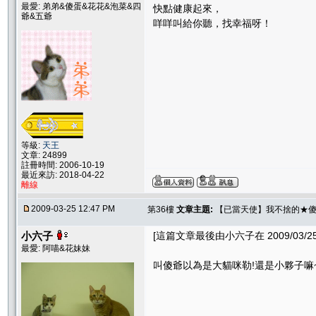
最愛: 弟弟&傻蛋&花花&泡菜&四
快點健康起來，
爺&五爺
咩咩叫給你聽，找幸福呀！
等級:
天王
文章: 24899
註冊時間: 2006-10-19
最近來訪: 2018-04-22
離線
2009-03-25 12:47 PM
第36樓
文章主題:
【已當天使】我不捨的★傻
小六子
[這篇文章最後由小六子在 2009/03/25 
最愛: 阿喵&花妹妹
叫傻爺以為是大貓咪勒!還是小夥子嘛