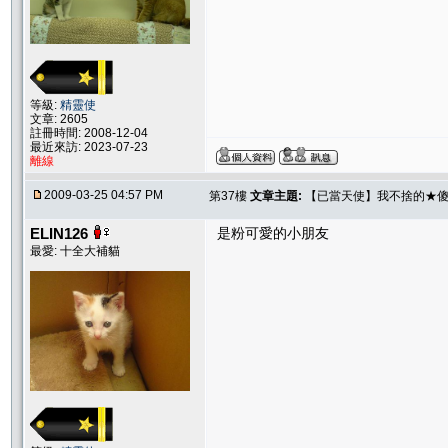
等級:
精靈使
文章: 2605
註冊時間: 2008-12-04
最近來訪: 2023-07-23
離線
2009-03-25 04:57 PM
第37樓
文章主題:
【已當天使】我不捨的★傻
ELIN126
是粉可愛的小朋友
最愛: 十全大補貓