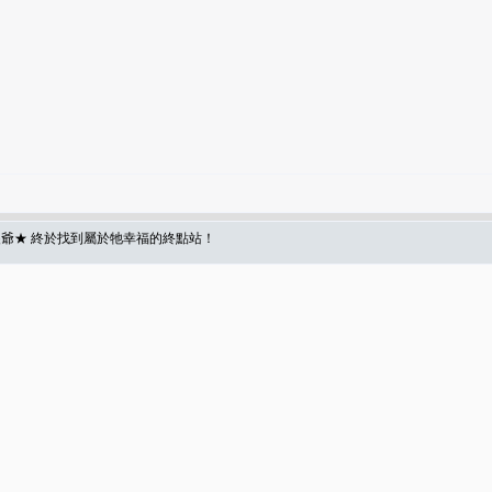
爺★ 終於找到屬於牠幸福的終點站！