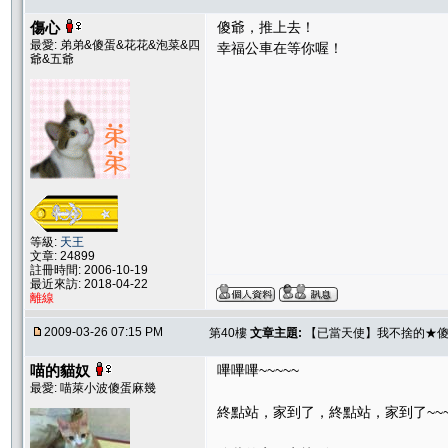
傷心
傻爺，推上去！
最愛: 弟弟&傻蛋&花花&泡菜&四
幸福公車在等你喔！
爺&五爺
等級:
天王
文章: 24899
註冊時間: 2006-10-19
最近來訪: 2018-04-22
離線
2009-03-26 07:15 PM
第40樓
文章主題:
【已當天使】我不捨的★傻
喵的貓奴
嗶嗶嗶~~~~~
最愛: 喵萊小波傻蛋麻幾
終點站，家到了，終點站，家到了~~~