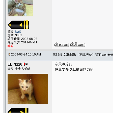
等級:
法師
文章: 3833
註冊時間: 2008-08-08
最近來訪: 2011-04-11
離線
2009-03-24 10:10 AM
第32樓
文章主題:
【已當天使】我不捨的★傻
ELIN126
今天冷冷的
最愛: 十全大補貓
傻爺要多吃點補充體力唷