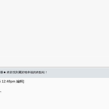
爺★ 終於找到屬於牠幸福的終點站！
12:48pm 編輯]
~