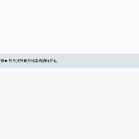
爺★ 終於找到屬於牠幸福的終點站！