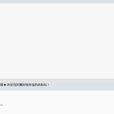
爺★ 終於找到屬於牠幸福的終點站！
~