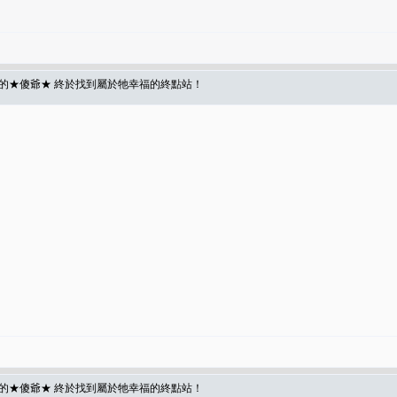
的★傻爺★ 終於找到屬於牠幸福的終點站！
的★傻爺★ 終於找到屬於牠幸福的終點站！