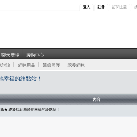
登入
註冊
訂閱主題
聊天廣場
購物中心
咪討論
貓咪用品
醫療照護
認養貓咪
於牠幸福的終點站！
內容
爺★ 終於找到屬於牠幸福的終點站！