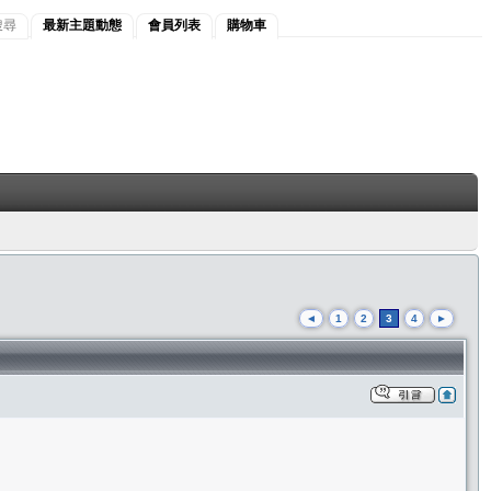
搜尋
最新主題動態
會員列表
購物車
◄
1
2
3
4
►