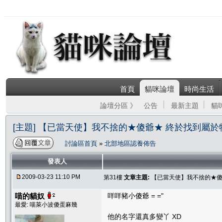
首頁
貓咪論壇
時尚生活
論壇分區 》
公告
最新主題
貓
[主題] 【已當天使】我不捨的★傻爺★ 終於找到屬
討論區首頁
»
北部地區認養佈告
發表人
2009-03-23 11:10 PM
第31樓
文章主題:
【已當天使】我不捨的★傻
喵的貓奴
咩咩豬小傻爺 = ="
最愛: 喵萊小波傻蛋麻幾
他的名字還真多變丫 XD