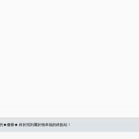
的★傻爺★ 終於找到屬於牠幸福的終點站！