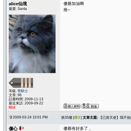
alice仙境
傻爺加油啊
最愛: Santa
推~
等級:
聖騎士
文章: 96
註冊時間: 2008-11-13
最近來訪: 2009-09-22
離線
2009-03-24 10:01 PM
第35樓 [
樓主
]
文章主題:
【已當天使】我不捨
傷心
傻爺有好多了，