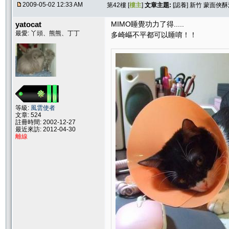
2009-05-02 12:33 AM
第42樓 [
樓主
]
文章主題:
[認養] 新竹 蒙面俠
yatocat
MIMO睡覺功力了得.....
最愛: 丫頭、熊熊、丁丁
多崎嶇不平都可以睡唷！！
等級:
風雲使者
文章: 524
註冊時間: 2002-12-27
最近來訪: 2012-04-30
離線