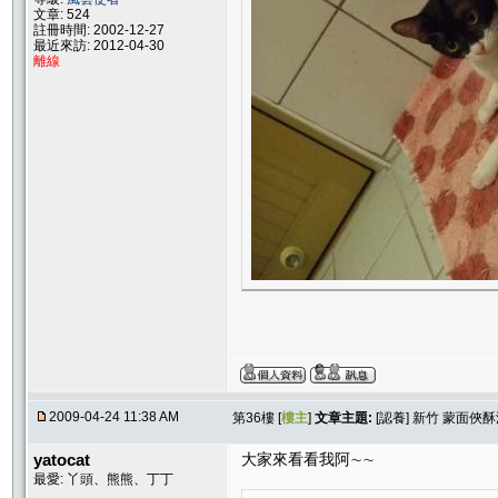
文章: 524
註冊時間: 2002-12-27
最近來訪: 2012-04-30
離線
2009-04-24 11:38 AM
第36樓 [
樓主
]
文章主題:
[認養] 新竹 蒙面俠
yatocat
大家來看看我阿∼∼
最愛: 丫頭、熊熊、丁丁