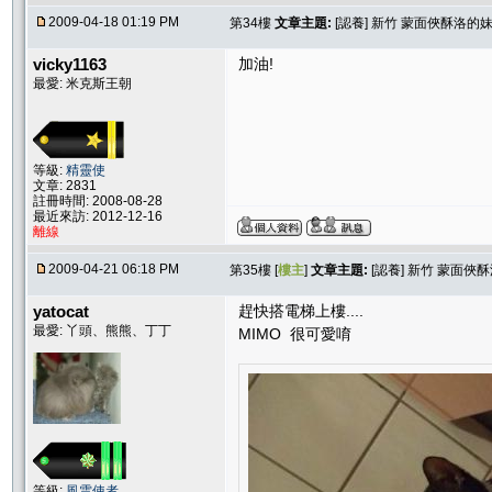
2009-04-18 01:19 PM
第34樓
文章主題:
[認養] 新竹 蒙面俠酥洛的
vicky1163
加油!
最愛: 米克斯王朝
等級:
精靈使
文章: 2831
註冊時間: 2008-08-28
最近來訪: 2012-12-16
離線
2009-04-21 06:18 PM
第35樓 [
樓主
]
文章主題:
[認養] 新竹 蒙面俠
yatocat
趕快搭電梯上樓....
最愛: 丫頭、熊熊、丁丁
MIMO 很可愛唷
等級:
風雲使者