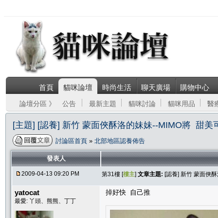
首頁
貓咪論壇
時尚生活
聊天廣場
購物中心
論壇分區 》
公告
最新主題
貓咪討論
貓咪用品
醫
[主題] [認養] 新竹 蒙面俠酥洛的妹妹--MIMO將 
討論區首頁
»
北部地區認養佈告
發表人
2009-04-13 09:20 PM
第31樓 [
樓主
]
文章主題:
[認養] 新竹 蒙面俠
yatocat
掉好快 自己推
最愛: 丫頭、熊熊、丁丁