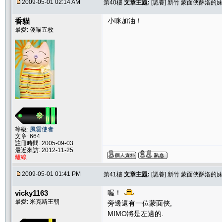
2009-05-01 02:14 AM
第40樓
文章主題:
[認養] 新竹 蒙面俠酥洛的
香貓
小咪加油！
最愛: 傻喵五枚
等級:
風雲使者
文章: 664
註冊時間: 2005-09-03
最近來訪: 2012-11-25
離線
2009-05-01 01:41 PM
第41樓
文章主題:
[認養] 新竹 蒙面俠酥洛的
vicky1163
喔！
最愛: 米克斯王朝
旁邊還有一位蒙面俠,
MIMO將是左邊的.