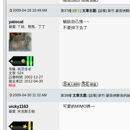
2009-04-28 10:49 AM
第37樓 [
樓主
]
文章主題:
[認養] 新竹 蒙面俠
yatocat
貓奴自己推∼∼
最愛: 丫頭、熊熊、丁丁
不要掉下去了
等級:
風雲使者
文章: 524
註冊時間: 2002-12-27
最近來訪: 2012-04-30
離線
2009-04-30 11:32 AM
第38樓
文章主題:
[認養] 新竹 蒙面俠酥洛的
vicky1163
可愛的MIMO將~~
最愛: 米克斯王朝