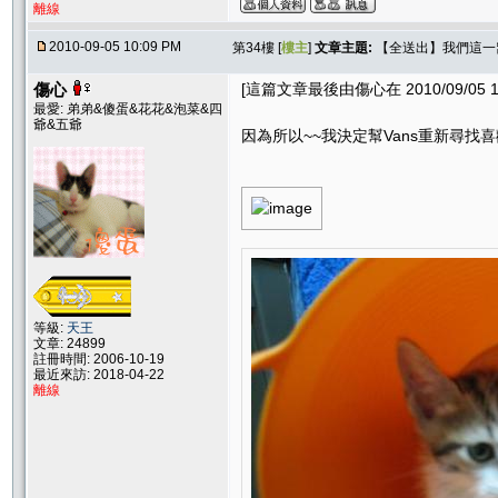
離線
2010-09-05 10:09 PM
第34樓 [
樓主
]
文章主題:
【全送出】我們這一窩！
傷心
[這篇文章最後由傷心在 2010/09/05 1
最愛: 弟弟&傻蛋&花花&泡菜&四
爺&五爺
因為所以~~我決定幫Vans重新尋找
等級:
天王
文章: 24899
註冊時間: 2006-10-19
最近來訪: 2018-04-22
離線