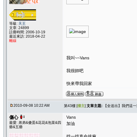
等級:
天王
文章: 24899
註冊時間: 2006-10-19
最近來訪: 2018-04-22
離線
我叫~~Vans
我很帥吧
快來帶我回家
2010-09-08 10:22 AM
第43樓 [
樓主
]
文章主題:
【全送出】我們這一窩！
傷心
Vans
最愛: 弟弟&傻蛋&花花&泡菜&四
加油
爺&五爺
找一找真命拔麻