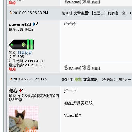
離線
2010-09-06 06:33 PM
第36樓
文章主題:
【全送出】我們這一窩！★L ★
queena423
推推推
最愛: q醬+阿Sir
等級:
風雲使者
文章: 595
註冊時間: 2009-04-27
最近來訪: 2012-10-20
離線
2010-09-07 12:40 AM
第37樓 [
樓主
]
文章主題:
【全送出】我們這一窩！
傷心
推一下
最愛: 弟弟&傻蛋&花花&泡菜&四
爺&五爺
極品虎班美短紋
Vans加油