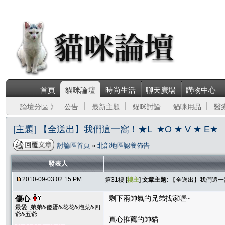
首頁
貓咪論壇
時尚生活
聊天廣場
購物中心
論壇分區 》
公告
最新主題
貓咪討論
貓咪用品
醫
[主題] 【全送出】我們這一窩！★L ★O ★ V ★ E★
討論區首頁
»
北部地區認養佈告
發表人
2010-09-03 02:15 PM
第31樓 [
樓主
]
文章主題:
【全送出】我們這一窩！
傷心
剩下兩帥氣的兄弟找家喔~
最愛: 弟弟&傻蛋&花花&泡菜&四
爺&五爺
真心推薦的帥貓