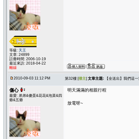
等級:
天王
文章: 24899
註冊時間: 2006-10-19
最近來訪: 2018-04-22
離線
2010-09-03 11:12 PM
第32樓 [
樓主
]
文章主題:
【全送出】我們這一窩！
傷心
明天滿滿的相親行程
最愛: 弟弟&傻蛋&花花&泡菜&四
爺&五爺
放電呀~