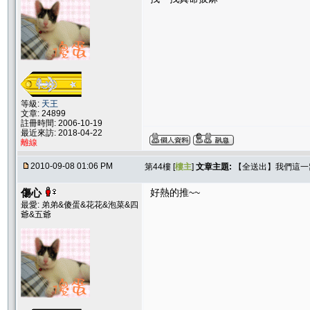
等級:
天王
文章: 24899
註冊時間: 2006-10-19
最近來訪: 2018-04-22
離線
2010-09-08 01:06 PM
第44樓 [
樓主
]
文章主題:
【全送出】我們這一窩！
傷心
好熱的推~~
最愛: 弟弟&傻蛋&花花&泡菜&四
爺&五爺