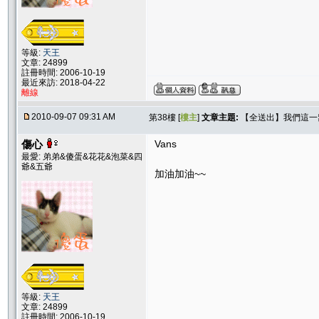
等級:
天王
文章: 24899
註冊時間: 2006-10-19
最近來訪: 2018-04-22
離線
2010-09-07 09:31 AM
第38樓 [
樓主
]
文章主題:
【全送出】我們這一窩！
傷心
Vans
最愛: 弟弟&傻蛋&花花&泡菜&四
爺&五爺
加油加油~~
等級:
天王
文章: 24899
註冊時間: 2006-10-19