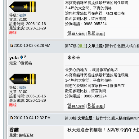
布寶窩貓咪民宿提供最舒適的居住環境
3-4坪的大空間、平實的價格
讓您的愛貓如同在家裡一樣舒服自在
等級:
法師
歡迎參觀比較，留言詢問
文章: 3100
註冊時間: 2006-10-16
洽詢電話：0988-085224
最近來訪: 2020-11-29
離線
2010-10-02 08:28 AM
第37樓 [
樓主
]
文章主題:
[新竹竹北]親人橘白貓
yufa
來來來
最愛: 9隻愛貓
最安心的地方 ，就是像家的地方
布寶窩貓咪民宿提供最舒適的居住環境
3-4坪的大空間、平實的價格
讓您的愛貓如同在家裡一樣舒服自在
等級:
法師
歡迎參觀比較，留言詢問
文章: 3100
註冊時間: 2006-10-16
洽詢電話：0988-085224
最近來訪: 2020-11-29
離線
2010-10-04 12:32 PM
第38樓
文章主題:
[新竹竹北]親人橘白貓aut
香貓
秋天最適合養貓啦！因為寒冷的冬天
最愛: 傻喵五枚