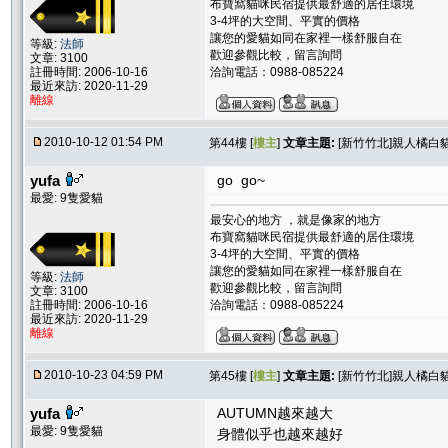
布寶窩貓咪民宿提供最舒適的居住環境
3-4坪的大空間、平實的價格
讓您的愛貓如同在家裡一樣舒服自在
等級:
法師
歡迎參觀比較，留言詢問
文章: 3100
註冊時間: 2006-10-16
洽詢電話：0988-085224
最近來訪: 2020-11-29
離線
2010-10-12 01:54 PM
第44樓 [
樓主
]
文章主題:
[新竹竹北]親人橘白貓
yufa
go go~
最愛: 9隻愛貓
最安心的地方 ，就是像家的地方
布寶窩貓咪民宿提供最舒適的居住環境
3-4坪的大空間、平實的價格
讓您的愛貓如同在家裡一樣舒服自在
等級:
法師
歡迎參觀比較，留言詢問
文章: 3100
註冊時間: 2006-10-16
洽詢電話：0988-085224
最近來訪: 2020-11-29
離線
2010-10-23 04:59 PM
第45樓 [
樓主
]
文章主題:
[新竹竹北]親人橘白貓
yufa
AUTUMN越來越大
最愛: 9隻愛貓
身體似乎也越來越好