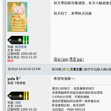
秋天帶回家培養感情，冬天小貓就會
秋天到了，來帶秋天回家
等級:
風雲使者
文章: 664
註冊時間: 2005-09-03
最近來訪: 2012-11-25
離線
2010-10-04 04:13 PM
第39樓 [
樓主
]
文章主題:
[新竹竹北]親人橘白貓
yufa
希望有個家~~
最愛: 9隻愛貓
最安心的地方 ，就是像家的地方
布寶窩貓咪民宿提供最舒適的居住環境
3-4坪的大空間、平實的價格
讓您的愛貓如同在家裡一樣舒服自在
等級:
法師
歡迎參觀比較，留言詢問
文章: 3100
註冊時間: 2006-10-16
洽詢電話：0988-085224