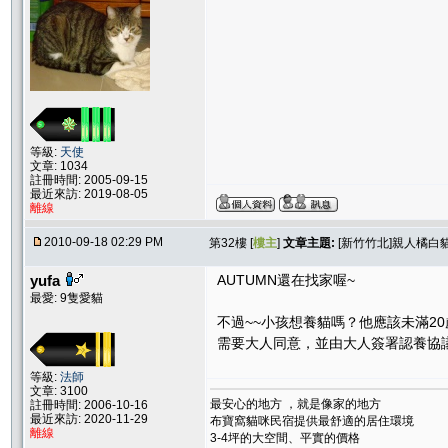
等級:
天使
文章: 1034
註冊時間: 2005-09-15
最近來訪: 2019-08-05
離線
2010-09-18 02:29 PM
第32樓 [
樓主
]
文章主題:
[新竹竹北]親人橘白貓
yufa
AUTUMN還在找家喔~
最愛: 9隻愛貓
不過~~小孩想養貓嗎？他應該未滿2
需要大人同意，並由大人簽署認養協
等級:
法師
文章: 3100
最安心的地方 ，就是像家的地方
註冊時間: 2006-10-16
最近來訪: 2020-11-29
布寶窩貓咪民宿提供最舒適的居住環境
離線
3-4坪的大空間、平實的價格