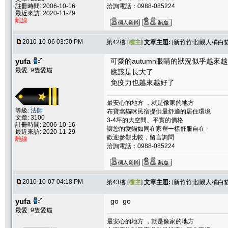
註冊時間: 2006-10-16
洽詢電話：0988-085224
最近來訪: 2020-11-29
離線
2010-10-06 03:50 PM
第42樓 [
樓主
]
文章主題:
[新竹竹北]親人橘白貓
yufa
可愛的autumn眼睛的狀況似乎越來
最愛: 9隻愛貓
應該是長大了
免疫力也越來越好了
最安心的地方 ，就是像家的地方
等級:
法師
布寶窩貓咪民宿提供最舒適的居住環境
文章: 3100
3-4坪的大空間、平實的價格
註冊時間: 2006-10-16
讓您的愛貓如同在家裡一樣舒服自在
最近來訪: 2020-11-29
歡迎參觀比較，留言詢問
離線
洽詢電話：0988-085224
2010-10-07 04:18 PM
第43樓 [
樓主
]
文章主題:
[新竹竹北]親人橘白貓
yufa
go go
最愛: 9隻愛貓
最安心的地方 ，就是像家的地方