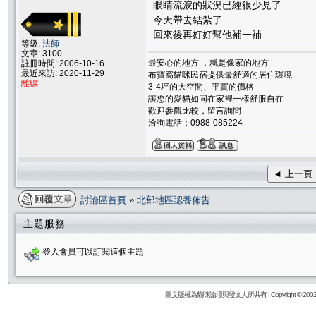
眼睛流淚的狀況已經很少見了
今天帶去結紮了
回來後再好好幫他補一補
等級:
法師
文章: 3100
最安心的地方 ，就是像家的地方
註冊時間: 2006-10-16
最近來訪: 2020-11-29
布寶窩貓咪民宿提供最舒適的居住環境
離線
3-4坪的大空間、平實的價格
讓您的愛貓如同在家裡一樣舒服自在
歡迎參觀比較，留言詢問
洽詢電話：0988-085224
◄ 上一頁
討論區首頁
»
北部地區認養佈告
主題服務
登入會員可以訂閱這個主題
圖文版權為貓咪論壇與發文人所共有 | Copyright © 2002