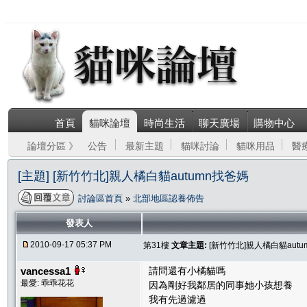
首頁
貓咪論壇
時尚生活
聊天廣場
購物中心
論壇分區 》
公告
最新主題
貓咪討論
貓咪用品
醫
[主題] [新竹竹北]親人橘白貓autumn找爸媽
討論區首頁
»
北部地區認養佈告
發表人
2010-09-17 05:37 PM
第31樓
文章主題:
[新竹竹北]親人橘白貓aut
vancessa1
請問還有小橘貓嗎
最愛: 乖乖花花
因為剛好我鄰居的同事她小孩想養
我有先過濾過