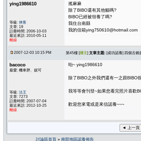
ying1986610
搖麻麻
除了BIBO還有其他貓嗎?
BIBO已經被領養了嗎?
等級:
俠客
我住台南縣
文章: 19
我的信箱ying750610@hotmail.com
註冊時間: 2006-10-03
最近來訪: 2010-05-11
離線
2007-12-03 10:15 PM
第45樓 [
樓主
]
文章主題:
[成功認養] 四個古錐
bacoco
咍~ ying1986610
最愛: 機車胖、妮可
除了BIBO之外我們還有一之跟BIBO很
我等等會刊登~如果您看完照片喜歡BO
等級:
法王
文章: 7273
註冊時間: 2007-07-04
歡迎您來電或是來信認養~~~
最近來訪: 2012-10-25
離線
◄ 上一頁
討論區首頁
»
南部地區認養佈告