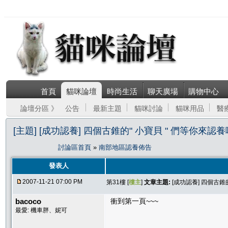
首頁
貓咪論壇
時尚生活
聊天廣場
購物中心
論壇分區 》
公告
最新主題
貓咪討論
貓咪用品
醫
[主題] [成功認養] 四個古錐的" 小寶貝 " 們等你來認養
討論區首頁
»
南部地區認養佈告
發表人
2007-11-21 07:00 PM
第31樓 [
樓主
]
文章主題:
[成功認養] 四個古錐
bacoco
衝到第一頁~~~
最愛: 機車胖、妮可