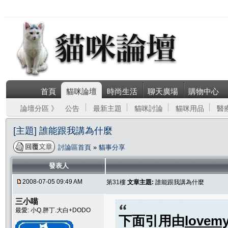
首頁
貓咪論壇
時尚生活
聊天廣場
購物中心
論壇分區 》
公告
最新主題
貓咪討論
貓咪用品
醫
[主題] 誰能跟我講為什麼
討論區首頁
»
貓事分享
發表人
2008-07-05 09:49 AM
第31樓
文章主題:
誰能跟我講為什麼
三小喵
最愛: 小Q.胖丁.大白+DODO
下面引用由
lovemy