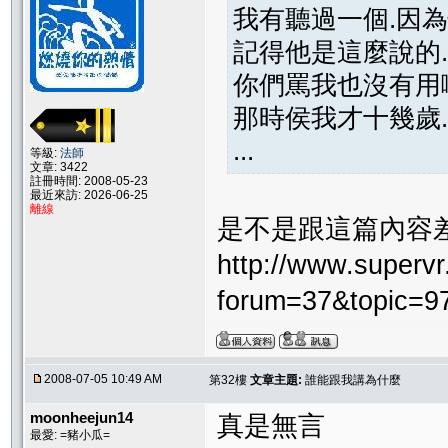
我有聽過一個.因為
記得他是這麼說的..
你們罵我也沒有用啊
那時侯我才十幾歲..............
...
等級:
法師
文章: 3422
註冊時間: 2008-05-23
最近來訪: 2026-06-25
離線
是不是跟這篇內容
http://www.supervr.
forum=37&topic=
2008-07-05 10:49 AM
第32樓
文章主題:
誰能跟我講為什麼
moonheejun14
真是無言
最愛: =豬小瓜=