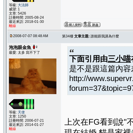
等級:
大法師
威望: 1
文章: 5426
註冊時間: 2005-08-24
最近來訪: 2018-01-30
離線
2008-07-07 08:48 AM
第34樓
文章主題:
誰能跟我講為什麼
泡泡眼金魚
最愛: 太多 寫不下了
下面引用由
三小喵
是不是跟這篇內容
http://www.supervr.
forum=37&topic=
等級:
天使
文章: 1250
上次在FG看到說"不
註冊時間: 2006-07-21
最近來訪: 2014-01-27
離線
現在結婚,貓是家裡