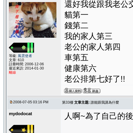
還好我從跟我老公
貓第一
錢第二
我的家人第三
老公的家人第四
車第五
等級:
風雲使者
文章: 610
註冊時間: 2006-12-06
健康第六
最近來訪: 2014-01-30
離線
老公排第七好了!!
2008-07-05 03:16 PM
第33樓
文章主題:
誰能跟我講為什麼
mydodocat
人啊~為了自己的後