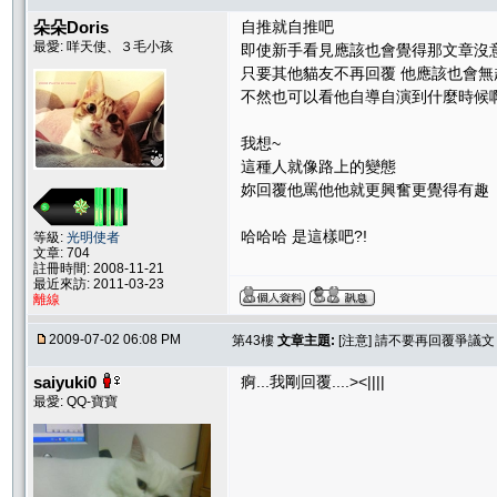
朵朵Doris
自推就自推吧
最愛: 咩天使、３毛小孩
即使新手看見應該也會覺得那文章沒
只要其他貓友不再回覆 他應該也會無
不然也可以看他自導自演到什麼時候啊
我想~
這種人就像路上的變態
妳回覆他罵他他就更興奮更覺得有趣
哈哈哈 是這樣吧?!
等級:
光明使者
文章: 704
註冊時間: 2008-11-21
最近來訪: 2011-03-23
離線
2009-07-02 06:08 PM
第43樓
文章主題:
[注意] 請不要再回覆爭議
saiyuki0
痾...我剛回覆....><||||
最愛: QQ-寶寶