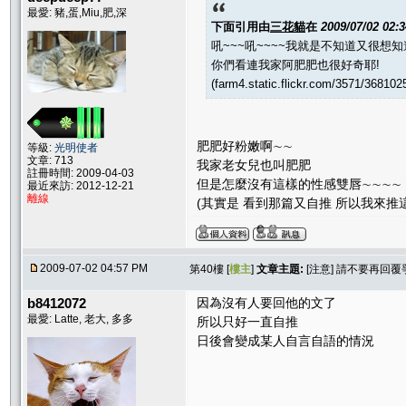
最愛: 豬,蛋,Miu,肥,深
下面引用由
三花貓
在
2009/07/02 02:
吼~~~吼~~~~我就是不知道又很想知
你們看連我家阿肥肥也很好奇耶!
(farm4.static.flickr.com/3571/36810
肥肥好粉嫩啊∼∼
等級:
光明使者
文章: 713
我家老女兒也叫肥肥
註冊時間: 2009-04-03
但是怎麼沒有這樣的性感雙唇∼∼∼∼
最近來訪: 2012-12-21
離線
(其實是 看到那篇又自推 所以我來推這篇把
2009-07-02 04:57 PM
第40樓 [
樓主
]
文章主題:
[注意] 請不要再回
b8412072
因為沒有人要回他的文了
最愛: Latte, 老大, 多多
所以只好一直自推
日後會變成某人自言自語的情況