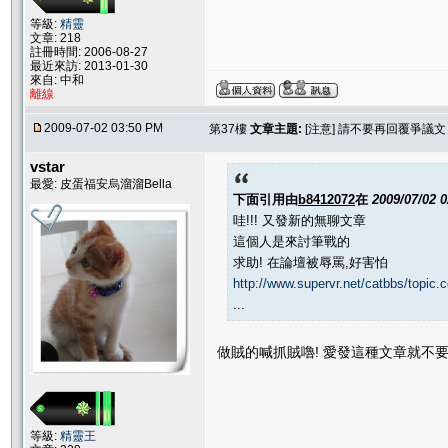
等級:
精靈
文章: 218
註冊時間: 2006-08-27
最近來訪: 2013-01-30
來自: 中和
離線
2009-07-02 03:50 PM
第37樓
文章主題:
[注意] 請不要再回覆爭議
vstar
最愛: 皮蛋福安烏溜溜Bella
下面引用由
b8412072
在
2009/07/02 
哇!!! 又發新的無聊文章
這個人是來討筆戰的
求助! 在論壇被辱罵,好害怕
http://www.supervr.net/catbbs/topi
...
做賊的喊抓賊嚕! 愛發這種文章就不要
等級:
精靈王