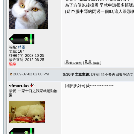
為了方便以後搗蛋,早就申請很多帳號
(疑??腦中隱約閃過一個ID,這人跟那
等級:
精靈
文章: 167
註冊時間: 2008-10-25
最近來訪: 2012-06-25
離線
2009-07-02 02:00 PM
第36樓
文章主題:
[注意] 請不要再回覆爭議
sfmaruko
阿肥肥好可愛~~~~~~~~~~
最愛: 一家十口之我家就是動物
園