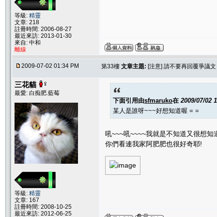
等級:
精靈
文章: 218
註冊時間: 2006-08-27
最近來訪: 2013-01-30
來自: 中和
離線
2009-07-02 01:34 PM
第33樓
文章主題:
[注意] 請不要再回覆爭議
三花貓
最愛: 白痴肥.藍莓
下面引用由
sfmaruko
在
2009/07/02 
某人是誰呀~~~好想知道喔 = =
吼~~~吼~~~~我就是不知道又很想知
你們看連我家阿肥肥也很好奇耶!
等級:
精靈
文章: 167
註冊時間: 2008-10-25
最近來訪: 2012-06-25