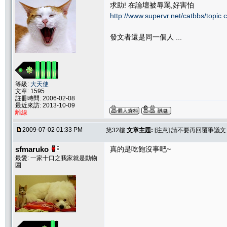
求助! 在論壇被辱罵,好害怕
http://www.supervr.net/catbbs/topi
發文者還是同一個人 ...
等級:
大天使
文章: 1595
註冊時間: 2006-02-08
最近來訪: 2013-10-09
離線
2009-07-02 01:33 PM
第32樓
文章主題:
[注意] 請不要再回覆爭議
sfmaruko
真的是吃飽沒事吧~
最愛: 一家十口之我家就是動物
園