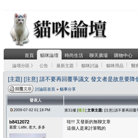
首頁
貓咪論壇
時尚生活
聊天廣場
購物中心
論壇分區 》
公告
最新主題
貓咪討論
貓咪用品
醫
[主題] [注意] 請不要再回覆爭議文 發文者是故意要
討論區首頁
»
貓事分享
發表人
2009-07-02 01:18 PM
第31樓 [
樓主
]
文章主題:
[注意] 請不要再回
b8412072
哇!!! 又發新的無聊文章
最愛: Latte, 老大, 多多
這個人是來討筆戰的