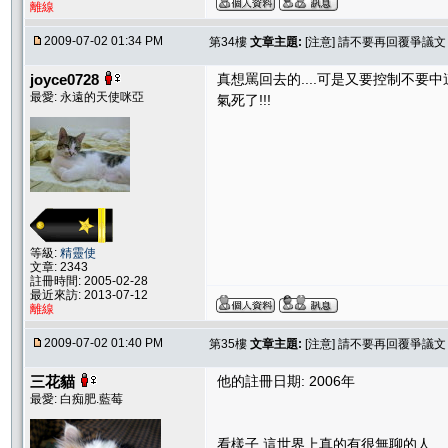
離線
2009-07-02 01:34 PM
第34樓
文章主題:
[注意] 請不要再回覆爭議
joyce0728
真想罵回去的....可是又要控制不要中
最愛: 永遠的天使咪亞
氣死了!!!
等級:
精靈使
文章: 2343
註冊時間: 2005-02-28
最近來訪: 2013-07-12
離線
2009-07-02 01:40 PM
第35樓
文章主題:
[注意] 請不要再回覆爭議
三花貓
他的註冊日期: 2006年
最愛: 白痴肥.藍莓
看樣子,這世界上真的有很無聊的人