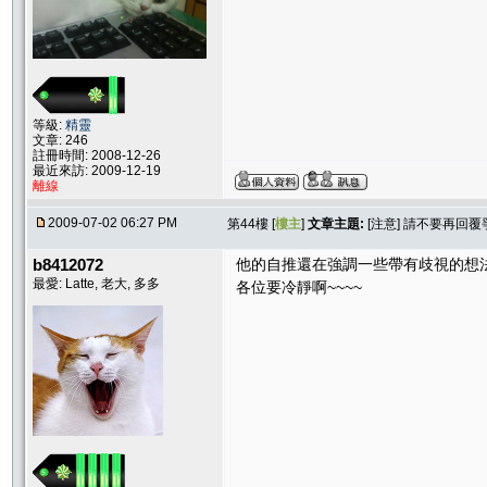
等級:
精靈
文章: 246
註冊時間: 2008-12-26
最近來訪: 2009-12-19
離線
2009-07-02 06:27 PM
第44樓 [
樓主
]
文章主題:
[注意] 請不要再回
b8412072
他的自推還在強調一些帶有歧視的想
最愛: Latte, 老大, 多多
各位要冷靜啊~~~~