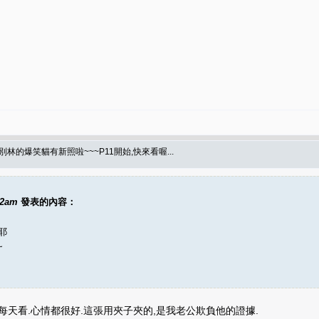
別林的爆笑貓有新照啦~~~P11開始,快來看喔...
42am
發表的內容：
耶
~
每天看.心情都很好.這張用夾子夾的,是我老公欺負他的證據.