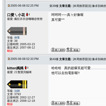
2005-06-08 02:25 PM
第39樓
文章主題:
[本周推荐固頂] 像卓別林的
口愛ㄟ小花
呵呵呵~~~真ㄉ好像喔
最愛: 瘋狂衣衣@嘟嘟@努努
真可愛^^
等級:
俠客
文章: 39
註冊時間: 2005-03-15
最近來訪: 2007-08-12
離線
2005-06-08 02:33 PM
第40樓
文章主題:
[本周推荐固頂] 像卓別林的
kitten媽媽
哈哈哈 真的超爆笑超可愛................
最愛: 21隻寶貝貓咪
他可以去拍電影喔!!
等級:
法師
文章: 3793
註冊時間: 2002-12-27
最近來訪: 2008-12-18
離線