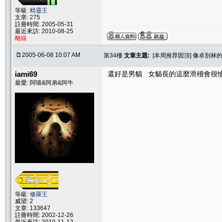
等級:
精靈王
文章: 275
註冊時間: 2005-05-31
最近來訪: 2010-08-25
離線
2005-06-08 10:07 AM
第34樓
文章主題:
[本周推荐固頂] 像卓別林的
iami69
還好是男貓 女貓長的這麼滑稽會很慘
最愛: 阿喵&阿弟&阿牛
等級:
修羅王
威望: 2
文章: 133647
註冊時間: 2002-12-26
最近來訪: 2010-11-12