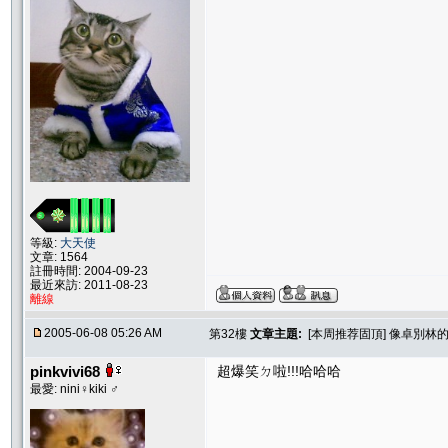
等級:
大天使
文章: 1564
註冊時間: 2004-09-23
最近來訪: 2011-08-23
離線
2005-06-08 05:26 AM
第32樓
文章主題:
[本周推荐固頂] 像卓別林的
pinkvivi68
超爆笑ㄉ啦!!!哈哈哈
最愛: nini♀kiki ♂