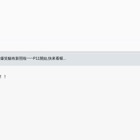
爆笑貓有新照啦~~~P11開始,快來看喔...
！！