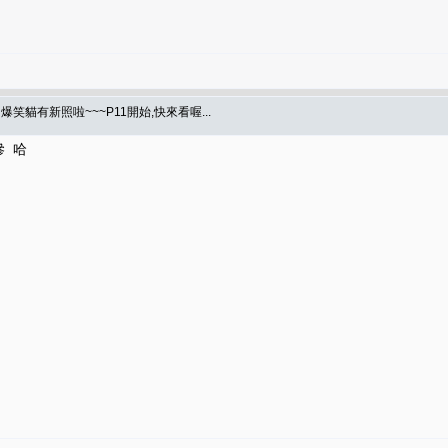
爆笑貓有新照啦~~~P11開始,快來看喔...
 哈