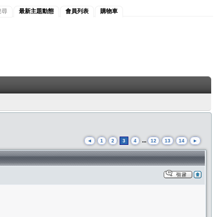
搜尋
最新主題動態
會員列表
購物車
...
◄
1
2
3
4
12
13
14
►