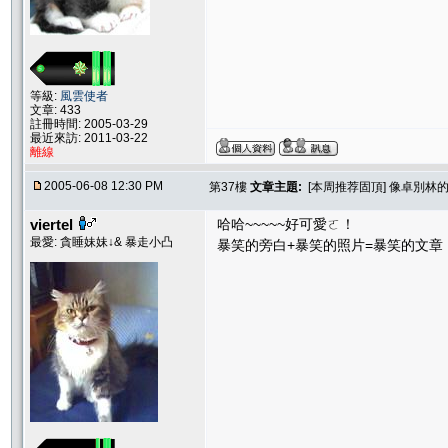
等級:
風雲使者
文章: 433
註冊時間: 2005-03-29
最近來訪: 2011-03-22
離線
2005-06-08 12:30 PM
第37樓
文章主題:
[本周推荐固頂] 像卓別林的
viertel
哈哈~~~~~好可愛ㄛ！
最愛: 貪睡妹妹↓& 暴走小凸
暴笑的旁白+暴笑的照片=暴笑的文章