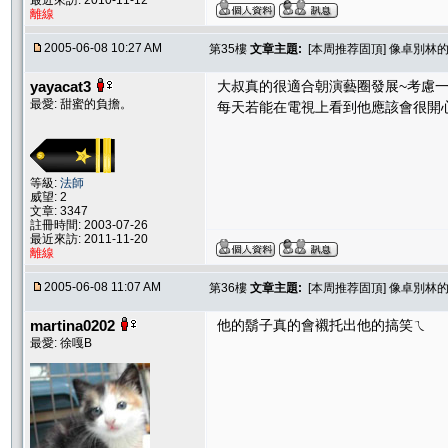
離線
2005-06-08 10:27 AM
第35樓
文章主題:
[本周推荐固頂] 像卓別林的
yayacat3
大叔真的很適合朝演藝圈發展~考慮
最愛: 甜蜜的負擔。
每天若能在電視上看到他應該會很開
等級:
法師
威望: 2
文章: 3347
註冊時間: 2003-07-26
最近來訪: 2011-11-20
離線
2005-06-08 11:07 AM
第36樓
文章主題:
[本周推荐固頂] 像卓別林的
martina0202
他的鬍子真的會襯托出他的搞笑ㄟ
最愛: 徐嘎B