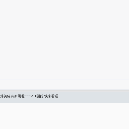
爆笑貓有新照啦~~~P11開始,快來看喔...