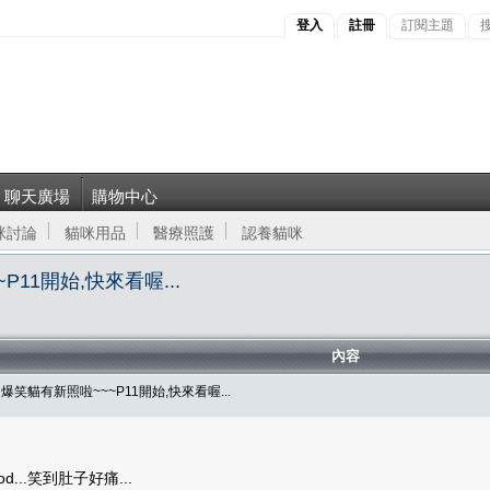
登入
註冊
訂閱主題
聊天廣場
購物中心
咪討論
貓咪用品
醫療照護
認養貓咪
11開始,快來看喔...
內容
爆笑貓有新照啦~~~P11開始,快來看喔...
...笑到肚子好痛...