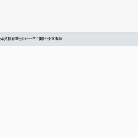
爆笑貓有新照啦~~~P11開始,快來看喔...