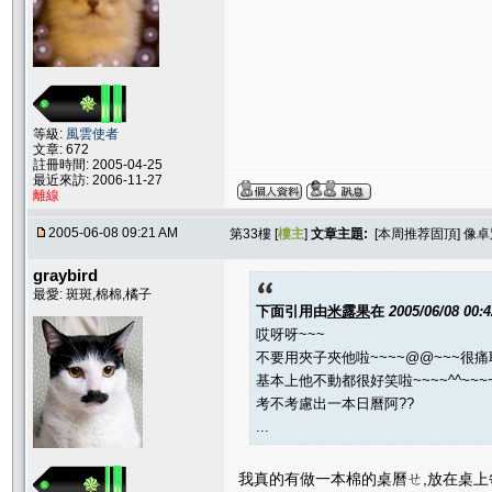
等級:
風雲使者
文章: 672
註冊時間: 2005-04-25
最近來訪: 2006-11-27
離線
2005-06-08 09:21 AM
第33樓 [
樓主
]
文章主題:
[本周推荐固頂] 像卓
graybird
最愛: 斑斑,棉棉,橘子
下面引用由
米露果
在
2005/06/08 00:
哎呀呀~~~
不要用夾子夾他啦~~~~@@~~~很痛
基本上他不動都很好笑啦~~~~^^~~~
考不考慮出一本日曆阿??
...
我真的有做一本棉的桌曆ㄝ,放在桌上