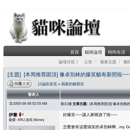
首頁
貓咪論壇
時尚生活
論壇分區 》
公告
最新主題
貓
[主題] [本周推荐固頂] 像卓別林的爆笑貓有新照啦~~~P
討論區首頁
»
我家的貓寶貝
發表人
2005-06-08 02:55 AM
第31樓
文章主題:
[本周推荐固頂] 像卓別林的
伊黎
好爆笑~~~讓人家噴淚了啦~~~
最愛: ARU,加菲,Money
怎麼會有這麼搞笑的卓別林啊...my God