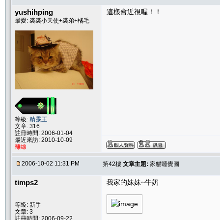
yushihping
這樣會近視喔！！
最愛: 裘裘小天使+裘弟+橘毛
等級:
精靈王
文章: 316
註冊時間: 2006-01-04
最近來訪: 2010-10-09
離線
2006-10-02 11:31 PM
第42樓
文章主題:
家貓睡覺圖
timps2
我家的妹妹~牛奶
等級: 新手
文章: 3
註冊時間: 2006-09-22