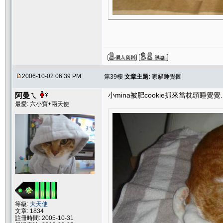
2006-10-02 06:39 PM
第39樓
文章主題:
家貓睡覺圖
阿曼ㄟ
小mina被肥cookie抓來當枕頭睡覺覺.......
最愛: 六小寶+兩天使
等級:
大天使
文章: 1834
註冊時間: 2005-10-31