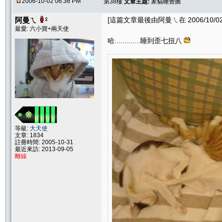
2006-10-02 06:36 PM
第38樓
文章主題:
家貓睡覺圖
阿曼ㄟ
[這篇文章最後由阿曼ㄟ在 2006/10/02 
最愛: 六小寶+兩天使
哈.............睡到歪七扭八
等級:
大天使
文章: 1834
註冊時間: 2005-10-31
最近來訪: 2013-09-05
離線