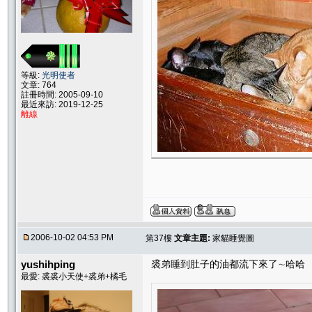
等級:
光明使者
文章: 764
註冊時間: 2005-09-10
最近來訪: 2019-12-25
離線
2006-10-02 04:53 PM
第37樓
文章主題:
家貓睡覺圖
yushihping
裘弟睡到肚子的油都流下來了∼哈哈
最愛: 裘裘小天使+裘弟+橘毛