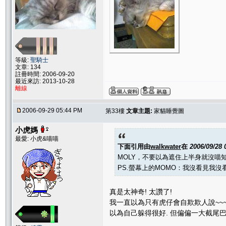
等級:
聖騎士
文章: 134
註冊時間: 2006-09-20
最近來訪: 2013-10-28
離線
2006-09-29 05:44 PM
第33樓
文章主題:
家貓睡覺圖
小虎媽
最愛: 小虎&喵喵
下面引用由
walkwater
在
2006/09/28
MOLY，不要以為遮住上半身就沒喵知道
PS.螢幕上的MOMO：我沒看見我沒看見
真是太神奇! 太讚了!
我一直以為只有虎仔會自欺欺人說~~~
以為自己躲得很好. 但偏偏一大截尾