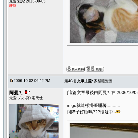
最近來訪: 2013-09-05
離線
2006-10-02 06:42 PM
第40樓
文章主題:
家貓睡覺圖
阿曼ㄟ
[這篇文章最後由阿曼ㄟ在 2006/10/02 
最愛: 六小寶+兩天使
migo就這樣掛著睡著...........
阿降子好睡嗎???懷疑中