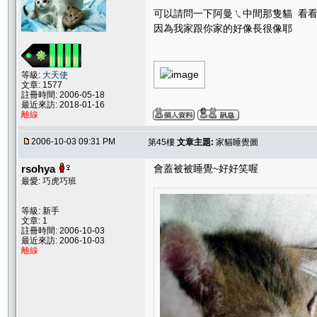
可以請問一下阿曼ㄟ中間那隻貓 看
因為我家跟你家的好像長很像耶
等級:
大天使
文章: 1577
註冊時間: 2006-05-18
最近來訪: 2018-01-16
離線
2006-10-03 09:31 PM
第45樓
文章主題:
家貓睡覺圖
rsohya
會蓋被被睡覺~好好笑喔
最愛: 巧虎巧班
等級: 新手
文章: 1
註冊時間: 2006-10-03
最近來訪: 2006-10-03
離線