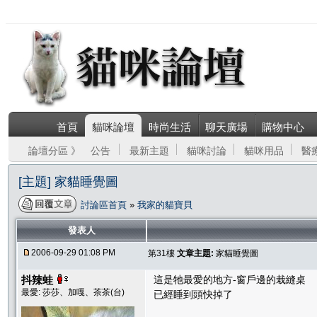
首頁
貓咪論壇
時尚生活
聊天廣場
購物中心
論壇分區 》
公告
最新主題
貓咪討論
貓咪用品
醫
[主題] 家貓睡覺圖
討論區首頁
»
我家的貓寶貝
發表人
2006-09-29 01:08 PM
第31樓
文章主題:
家貓睡覺圖
抖辣蛙
這是牠最愛的地方-窗戶邊的栽縫桌
最愛: 莎莎、加嘎、茶茶(台)
已經睡到頭快掉了