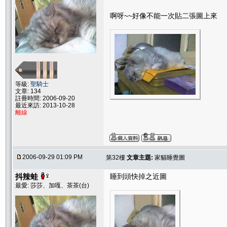
啊呀~~好像不能一次貼二張圖上來
等級:
聖騎士
文章: 134
註冊時間: 2006-09-20
最近來訪: 2013-10-28
離線
2006-09-29 01:09 PM
第32樓
文章主題:
家貓睡覺圖
抖辣蛙
睡到頭快掉之近圖
最愛: 莎莎、加嘎、茶茶(台)