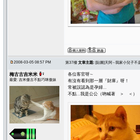
2008-03-05 08:57 PM
第37樓
文章主題:
[貼圖]天阿∼我家小兒子不
梅古古吉米米
各位客官呀∼
最愛: 吉米傲古不點巧咪傲妹
有沒有看到那一層『財庫』呀！
常被誤認為是孕婦...
不點...我是公公（吶喊著 ＞ ＜）