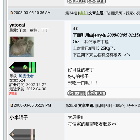
2008-03-05 10:36 AM
第34樓 [
樓主
]
文章主題:
[貼圖]天阿∼我家小
yatocat
最愛: 丫頭、熊熊、丁丁
下面引用由
jerry
在
2008/03/05 01:1
Orz .. 我們家布丁也... .
上次量已經到3.25Kg了..
下星期下來去看有沒有破表..>"<
好可愛的布丁
好Q的樣子
等級:
風雲使者
文章: 524
想吃一口呢！！
註冊時間: 2002-12-27
最近來訪: 2012-04-30
離線
2008-03-05 05:29 PM
第35樓
文章主題:
[貼圖]天阿∼我家小兒子不
小米喵子
太屌啦!!
每個家的貓都吃著麼多><''