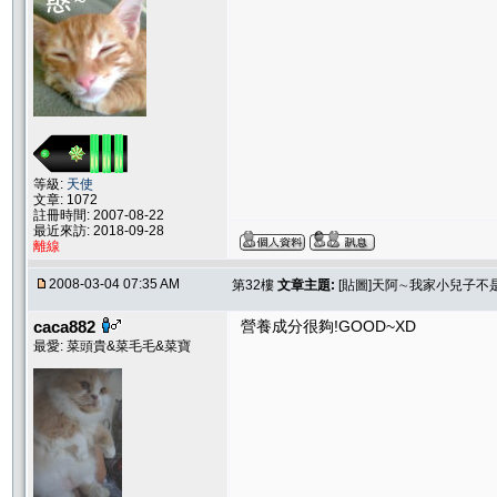
等級:
天使
文章: 1072
註冊時間: 2007-08-22
最近來訪: 2018-09-28
離線
2008-03-04 07:35 AM
第32樓
文章主題:
[貼圖]天阿∼我家小兒子不
caca882
營養成分很夠!GOOD~XD
最愛: 菜頭貴&菜毛毛&菜寶