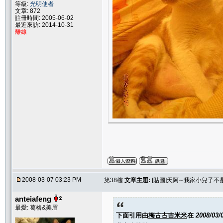
等級:
光明使者
文章: 872
註冊時間: 2005-06-02
最近來訪: 2014-10-31
離線
2008-03-07 03:23 PM
第38樓
文章主題:
[貼圖]天阿∼我家小兒子不
anteiafeng
最愛: 葛格&美眉
下面引用由
梅古古吉米米
在
2008/03/