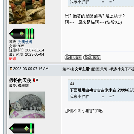
我家小胖胖 ＝ ＝”
恩? 抱著的是酪梨嗎? 還是桃子?
阿~~ 原來是貓阿~~ (快酸XD)
等級:
光明使者
文章: 935
註冊時間: 2007-11-14
最近來訪: 2023-05-04
離線
2008-03-09 07:16 AM
第39樓
文章主題:
[貼圖]天阿∼我家小兒子不
假扮的天使
最愛: 機車貓
下面引用由
梅古古吉米米
在
2008/03/
我家小胖胖 ＝ ＝”
那個不叫小胖胖了吧