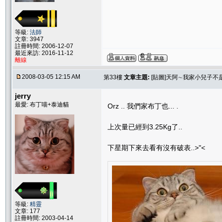
等級:
法師
文章: 3947
註冊時間: 2006-12-07
最近來訪: 2016-11-12
離線
2008-03-05 12:15 AM
第33樓
文章主題:
[貼圖]天阿∼我家小兒子不
jerry
最愛: 布丁喵+泰迪貓
Orz .. 我們家布丁也... .
上次量已經到3.25Kg了..
下星期下來去看有沒有破表..>"<
等級:
精靈
文章: 177
註冊時間: 2003-04-14