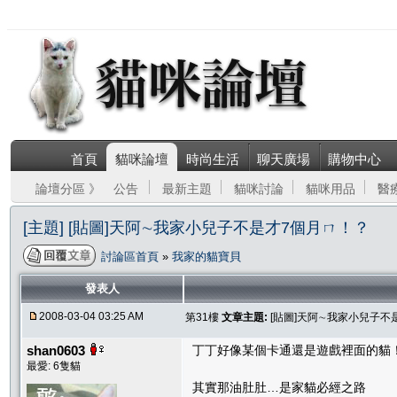
首頁
貓咪論壇
時尚生活
聊天廣場
購物中心
論壇分區 》
公告
最新主題
貓咪討論
貓咪用品
醫
[主題] [貼圖]天阿∼我家小兒子不是才7個月ㄇ！？
討論區首頁
»
我家的貓寶貝
發表人
2008-03-04 03:25 AM
第31樓
文章主題:
[貼圖]天阿∼我家小兒子不
shan0603
丁丁好像某個卡通還是遊戲裡面的貓
最愛: 6隻貓
其實那油肚肚…是家貓必經之路