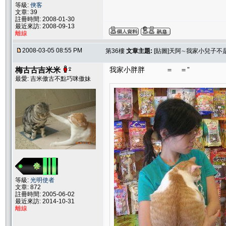
等級:
俠客
文章: 39
註冊時間: 2008-01-30
最近來訪: 2008-09-13
離線
2008-03-05 08:55 PM
第36樓
文章主題:
[貼圖]天阿∼我家小兒子不
梅古古吉米米
我家小胖胖 ＝ ＝”
最愛: 吉米傲古不點巧咪傲妹
等級:
光明使者
文章: 872
註冊時間: 2005-06-02
最近來訪: 2014-10-31
離線