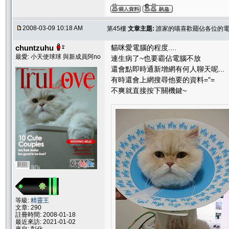
2008-03-09 10:18 AM
第45樓
文章主題:
誰家的喵喜歡罷佔各位的電腦
chuntzuhu
貓咪愛電腦的程度....
最愛: 小天使球球 與新成員阿no
連生病了~也要霸佔電腦不放
還會點即時通新增網有何人聊天呢...
有時還會上網搜尋他要的資料="=
不爽就直接按下關機鍵~
等級:
精靈王
文章: 290
註冊時間: 2008-01-18
最近來訪: 2021-01-02