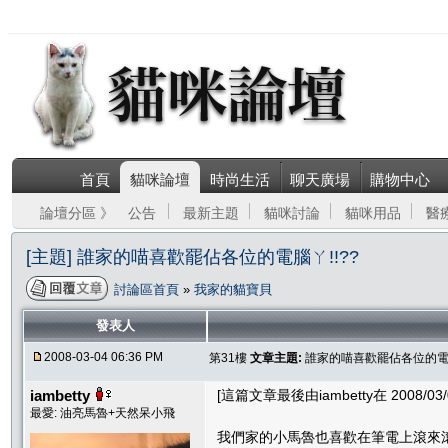
首頁
貓咪論壇
時尚生活
聊天廣場
購物中心
論壇分區 》
公告
最新主題
貓咪討論
貓咪用品
醫
[主題] 誰家的喵喜歡罷佔各位的電腦ㄚ!!??
討論區首頁
»
我家的貓寶貝
發表人
2008-03-04 06:36 PM
第31樓
文章主題:
誰家的喵喜歡罷佔各位的電腦
iambetty
[這篇文章最後由iambetty在 2008/03/0
最愛: 油亮馬魯+天然呆小飛
我們家的小馬魯也喜歡在筆電上滾來