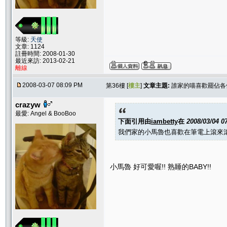
等級:
天使
文章: 1124
註冊時間: 2008-01-30
最近來訪: 2013-02-21
離線
2008-03-07 08:09 PM
第36樓 [
樓主
]
文章主題:
誰家的喵喜歡罷佔各位
crazyw
最愛: Angel & BooBoo
下面引用由
iambetty
在
2008/03/04 0
我們家的小馬魯也喜歡在筆電上滾來
小馬魯 好可愛喔!! 熟睡的BABY!!