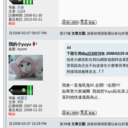
等級:
天使
文章: 1124
註冊時間: 2008-01-30
最近來訪: 2013-02-21
離線
2008-03-07 09:07 PM
第37樓
文章主題:
誰家的喵喜歡罷佔各位的電腦
我的小yuyu
最愛: Ayumi
下面引用由
e2230878
在
2008/02/29 
他老大總喜歡在我玩網路遊戲時追著螢
害我因為完全不知道發生什麼事而導致
然後我就被隊友念..T.T
我會一直鬼吼鬼叫:走開! !走開!!!!
如果害大家滅團 我就把Yuyu貼在床上
直到他快速逃跑為止...
等級:
精靈王
文章: 355
註冊時間: 2007-09-16
最近來訪: 2008-11-22
離線
2008-03-07 10:28 PM
第38樓
文章主題:
誰家的喵喜歡罷佔各位的電腦