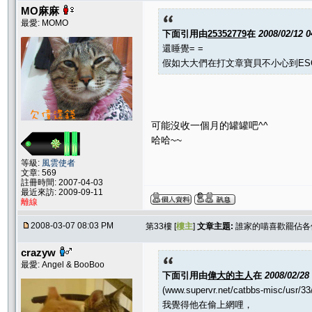
MO麻麻
最愛: MOMO
下面引用由
25352779
在
2008/02/12 
還睡覺= =
假如大大們在打文章寶貝不小心到ESC
可能沒收一個月的罐罐吧^^
哈哈~~
等級:
風雲使者
文章: 569
註冊時間: 2007-04-03
最近來訪: 2009-09-11
離線
2008-03-07 08:03 PM
第33樓 [
樓主
]
文章主題:
誰家的喵喜歡罷佔各位
crazyw
最愛: Angel & BooBoo
下面引用由
偉大的主人
在
2008/02/28
(www.supervr.net/catbbs-misc/usr/33
我覺得他在偷上網哩，