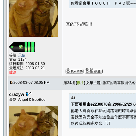
你看還會用ＴＯＵＣＨ ＰＡＤ呢∼∼
真的耶 超強!!!
等級:
天使
文章: 1124
註冊時間: 2008-01-30
最近來訪: 2013-02-21
離線
2008-03-07 08:05 PM
第34樓 [
樓主
]
文章主題:
誰家的喵喜歡罷佔各位
crazyw
最愛: Angel & BooBoo
下面引用由
e2230878
在
2008/02/29 
他老大總喜歡在我玩網路遊戲時追著螢
害我因為完全不知道發生什麼事而導致
然後我就被隊友念..T.T