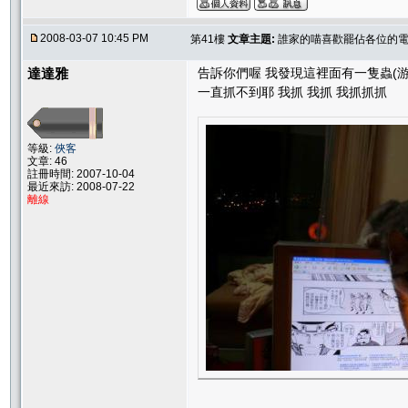
2008-03-07 10:45 PM
第41樓
文章主題:
誰家的喵喜歡罷佔各位的電腦
達達雅
告訴你們喔 我發現這裡面有一隻蟲(游
一直抓不到耶 我抓 我抓 我抓抓抓
等級:
俠客
文章: 46
註冊時間: 2007-10-04
最近來訪: 2008-07-22
離線