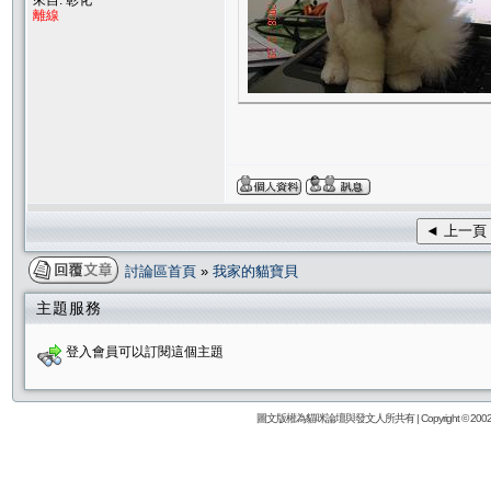
來自: 彰化
離線
◄ 上一頁
討論區首頁
»
我家的貓寶貝
主題服務
登入會員可以訂閱這個主題
圖文版權為貓咪論壇與發文人所共有 | Copyright © 2002