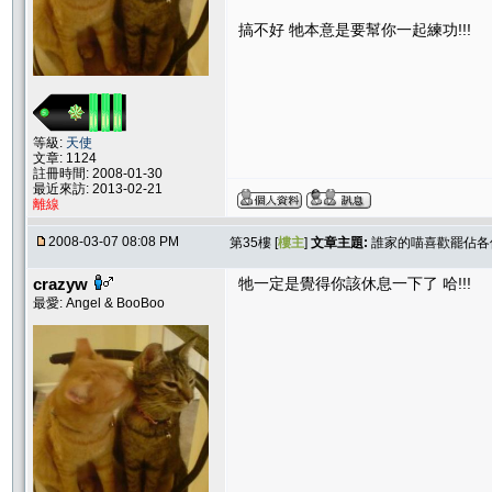
搞不好 牠本意是要幫你一起練功!!!
等級:
天使
文章: 1124
註冊時間: 2008-01-30
最近來訪: 2013-02-21
離線
2008-03-07 08:08 PM
第35樓 [
樓主
]
文章主題:
誰家的喵喜歡罷佔各位
crazyw
牠一定是覺得你該休息一下了 哈!!!
最愛: Angel & BooBoo