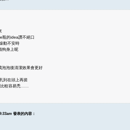
來
瓶的idea讚不絕口
燥動不安時
貓狗身上呢
成泡泡後清潔效果會更好
乳到在頭上再搓
易禿.......
09:33am
發表的內容：