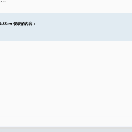
~~
09:33am
發表的內容：
)