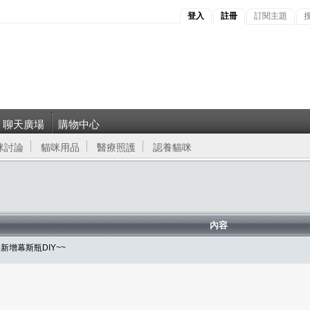
登入
註冊
訂閱主題
聊天廣場
購物中心
咪討論
貓咪用品
醫療照護
認養貓咪
內容
6新增幕斯瓶DIY~~