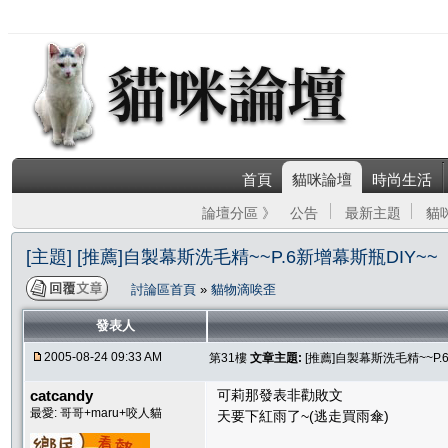
首頁
貓咪論壇
時尚生活
論壇分區 》
公告
最新主題
貓
[主題] [推薦]自製幕斯洗毛精~~P.6新增幕斯瓶DIY~~
討論區首頁
»
貓物滴唉歪
發表人
2005-08-24 09:33 AM
第31樓
文章主題:
[推薦]自製幕斯洗毛精~~P.
catcandy
可莉那發表非勸敗文
最愛: 哥哥+maru+咬人貓
天要下紅雨了~(逃走買雨傘)