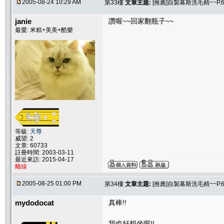
2005-08-24 10:29 AM
第33樓
文章主題:
[推薦]自製幕斯洗毛精~~P.
janie
讚喔~~回家翻瓶子~~
最愛: 米糕+美美+酷樂
等級:
天尊
威望: 2
文章: 60733
註冊時間: 2003-03-11
最近來訪: 2015-04-17
離線
2005-08-25 01:00 PM
第34樓
文章主題:
[推薦]自製幕斯洗毛精~~P.
mydodocat
真棒!!
我也好想坐喔!!