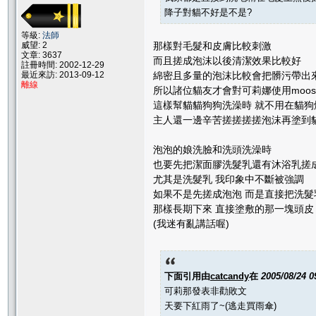
降子對貓不好是不是?
等級:
法師
那樣對毛髮和皮膚比較刺激
威望: 2
文章: 3637
而且搓成泡沫以後清潔效果比較好
註冊時間: 2002-12-29
綿密且多量的泡沫比較會把髒污帶出
最近來訪: 2013-09-12
離線
所以諸位貓友才會對可莉娜使用moose
這樣幫貓貓狗狗洗澡時 就不用在貓狗
主人還一邊辛苦搓搓搓搓泡沫再塗到
泡泡的娘洗臉和洗頭洗澡時
也要先把潔面膠洗髮乳還有沐浴乳搓
尤其是洗髮乳 我印象中不斷被強調
如果不是先搓成泡泡 而是直接把洗髮
那樣長期下來 直接塗敷的那一塊頭皮 比較容
(我迷有亂講話喔)
下面引用由
catcandy
在
2005/08/24 
可莉那發表非勸敗文
天要下紅雨了~(逃走買雨傘)