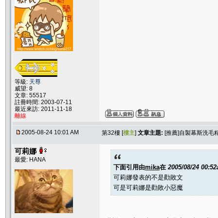
等級:
天尊
威望: 8
文章: 55517
註冊時間: 2003-07-11
最近來訪: 2011-11-18
離線
2005-08-24 10:01 AM
第32樓 [
樓主
]
文章主題:
[推薦]自製幕斯洗毛精~
可莉娜
最愛: HANA
下面引用由
mika
在
2005/08/24 00:5
可莉娜發表的不是勸敗文
可是可莉娜是勸敗小惡魔