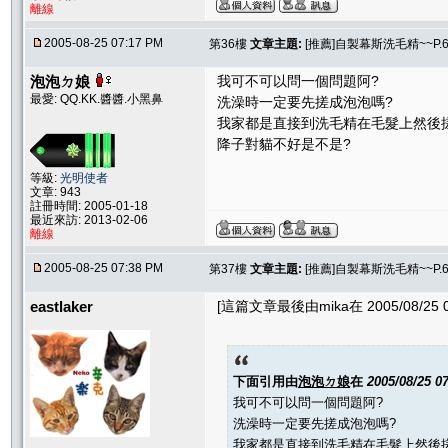
離線
2005-08-25 07:17 PM
第36樓
文章主題:
[推薦]自製幕斯洗毛精~~P.
泡泡ㄉ娘
我可不可以問一個問題阿?
最愛: QQ.KK.醬醬.小黑鼻
洗澡時一定要先搓成泡泡嗎?
我家都是直接到洗毛精在毛髮上然後搓揉
降子對貓不好是不是?
等級:
光明使者
文章: 943
註冊時間: 2005-01-18
最近來訪: 2013-02-06
離線
2005-08-25 07:38 PM
第37樓
文章主題:
[推薦]自製幕斯洗毛精~~P.
eastlaker
[這篇文章最後由mika在 2005/08/25 0
下面引用由
泡泡ㄉ娘
在
2005/08/25 0
我可不可以問一個問題阿?
洗澡時一定要先搓成泡泡嗎?
我家都是直接到洗毛精在毛髮上然後搓揉