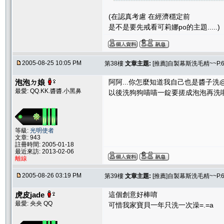
(在認真考慮 在經濟穩定前
是不是要先戒看可莉娜po的主題.....)
2005-08-25 10:05 PM
第38樓
文章主題:
[推薦]自製幕斯洗毛精~~P.
泡泡ㄉ娘
阿阿...你怎麼知道我自己也是醬子洗
最愛: QQ.KK.醬醬.小黑鼻
以後洗狗狗喵喵一錠要搓成泡泡再洗啦
等級:
光明使者
文章: 943
註冊時間: 2005-01-18
最近來訪: 2013-02-06
離線
2005-08-26 03:19 PM
第39樓
文章主題:
[推薦]自製幕斯洗毛精~~P.
虎皮jade
這個創意好棒唷
最愛: 央央 QQ
可惜我家寶貝一年只洗一次澡=.=a