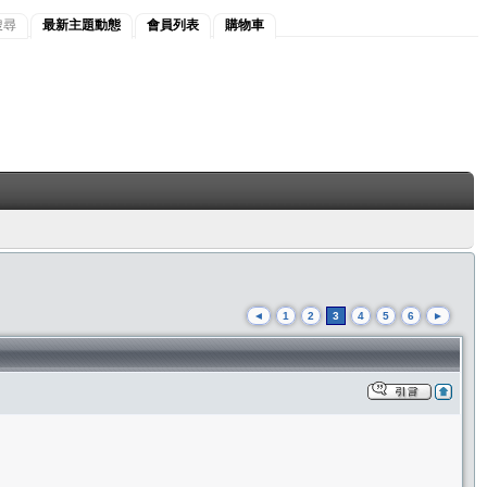
搜尋
最新主題動態
會員列表
購物車
◄
1
2
3
4
5
6
►