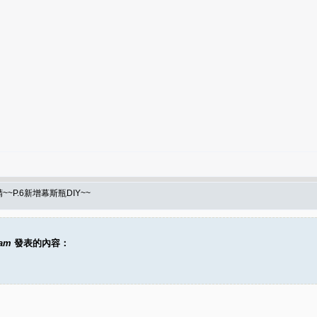
~P.6新增幕斯瓶DIY~~
2am
發表的內容：