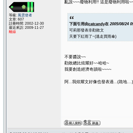
亂說~~~廢物利用!! 這是廢物利用啦~~
等級:
風雲使者
文章: 607
註冊時間: 2002-12-30
下面引用由
catcandy
在
2005/08/24 
最近來訪: 2009-11-27
可莉那發表非勸敗文
離線
天要下紅雨了~(逃走買雨傘)
不要醬說~~
勸敗總比炫耀好~~哈哈~
我要創造經濟奇蹟啦~~~~
阿...我炫耀文好像也發表過...(跪地....