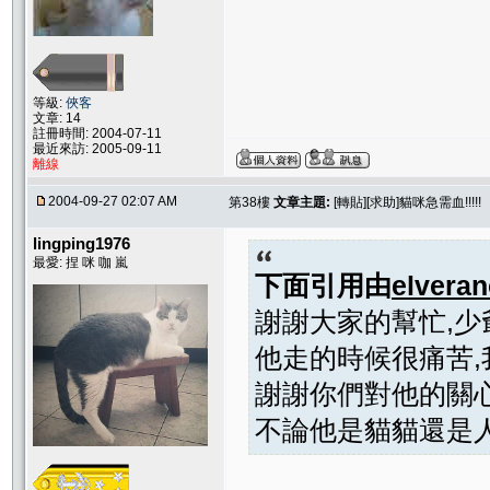
等級:
俠客
文章: 14
註冊時間: 2004-07-11
最近來訪: 2005-09-11
離線
2004-09-27 02:07 AM
第38樓
文章主題:
[轉貼][求助]貓咪急需血!!!!!
lingping1976
最愛: 捏 咪 咖 嵐
下面引用由
elvera
謝謝大家的幫忙,
他走的時候很痛苦,
謝謝你們對他的關
不論他是貓貓還是