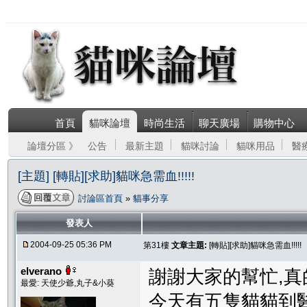
首頁
貓咪論壇
時尚生活
聊天廣場
購物中心
論壇分區 》
公告
最新主題
貓咪討論
貓咪用品
醫
[主題] [轉貼][求助]貓咪急需血!!!!!
討論區首頁
»
貓事分享
發表人
2004-09-25 05:36 PM
第31樓
文章主題:
[轉貼][求助]貓咪急需血!!!!!
elverano
謝謝大家的幫忙,
最愛: 天使少爺,丸子&小葵
今天有五隻貓貓到