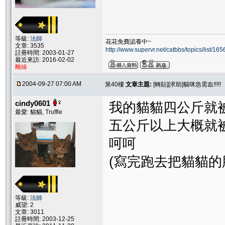
等級:
法師
花花免費認養中~
文章: 3535
http://www.supervr.net/catbbs/topics/list/
註冊時間: 2003-01-27
最近來訪: 2016-02-02
離線
2004-09-27 07:00 AM
第40樓
文章主題:
[轉貼][求助]貓咪急需血!!!!!
cindy0601
我的貓貓四公斤就
最愛: 貓貓, Truffle
五公斤以上大概就
呵呵
(寫完跑去把貓貓的
等級:
法師
威望: 2
文章: 3011
註冊時間: 2003-12-25