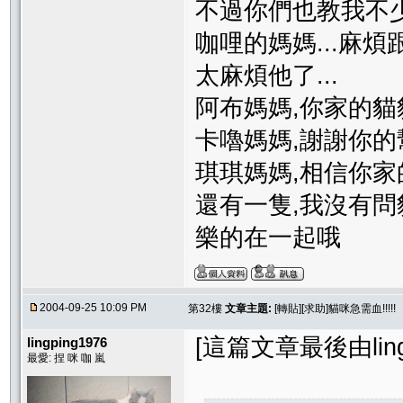
不過你們也教我不少
咖哩的媽媽...麻
太麻煩他了...
阿布媽媽,你家的貓貓
卡嚕媽媽,謝謝你的
琪琪媽媽,相信你
還有一隻,我沒有
樂的在一起哦
2004-09-25 10:09 PM
第32樓
文章主題:
[轉貼][求助]貓咪急需血!!!!!
[這篇文章最後由lingpi
lingping1976
最愛: 捏 咪 咖 嵐