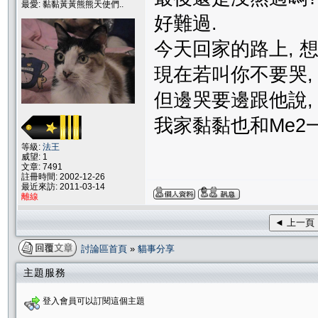
最愛: 黏黏黃黃熊熊天使們..
好難過.
今天回家的路上, 
現在若叫你不要哭,
但邊哭要邊跟他說, 
我家黏黏也和Me2一
等級:
法王
威望: 1
文章: 7491
註冊時間: 2002-12-26
最近來訪: 2011-03-14
離線
◄ 上一頁
討論區首頁
»
貓事分享
主題服務
登入會員可以訂閱這個主題