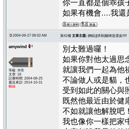
你一直都是個乖孩子..
如果有機會....我
2004-09-27 08:02 AM
第42樓
文章主題:
[轉貼][求助]貓咪急需血!!!!!
amywind
別太難過囉！
如果你對他太過思
就讓我們一起為他
等級:
俠客
文章: 18
不論做人或是貓，
註冊時間: 2004-08-25
最近來訪: 2014-10-31
離線
受到如此的關心與
既然他最近由於健
不如就讓他解脫吧
我也像你一樣把家