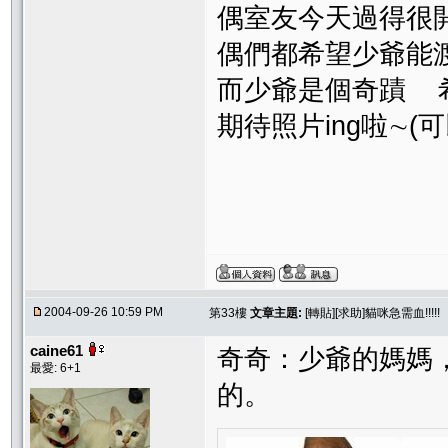
偶室友今天過得很
偶們都希望少爺能
而少爺是個奇蹟 
期待照片ing啦∼
2004-09-26 10:59 PM
第33樓
文章主題:
[轉貼][求助]貓咪急需血!!!!!
caine61
奇奇：少爺的媽媽
最愛: 6+1
的。