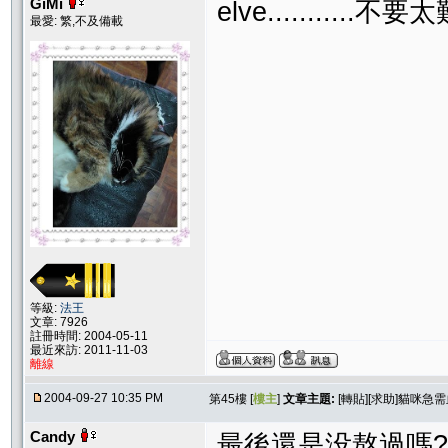
GiMi
elve...........不要太難
最愛: 繁,不及備載
等級:
法王
文章: 7926
註冊時間: 2004-05-11
最近來訪: 2011-11-03
離線
2004-09-27 10:35 PM
第45樓 [
樓主
]
文章主題:
[轉貼][求助]貓咪急需血!
Candy
最後還是没熬過嗎?