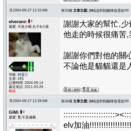
2004-09-27 12:33 AM
第35樓
文章主題:
[轉貼][求助]貓咪急需血!!!!!
elverano
謝謝大家的幫忙,
最愛: 天使少爺,丸子&小葵
他走的時候很痛苦,
謝謝你們對他的關
不論他是貓貓還是
等級:
精靈王
文章: 345
註冊時間: 2004-08-14
最近來訪: 2011-03-26
離線
2004-09-27 12:39 AM
第36樓
文章主題:
[轉貼][求助]貓咪急需血!!!!!
GiMi
::::::::::::::::::::::><:::
最愛: 繁,不及備載
elv加油!!!!!!!!!!!!!!!!!