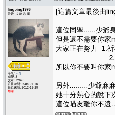
lingping1976
[這篇文章最後由lingpi
最愛: 捏 咪 咖 嵐
這位同學......少
但是還不需要你家m
大家正在努力 1.
2.希望下回
所以你不要叫你家me
等級:
天尊
威望: 3
文章: 72620
另外.........少
註冊時間: 2004-07-16
最近來訪: 2012-12-28
離線
她十分熱心的說下
這位喵友離你不遠....