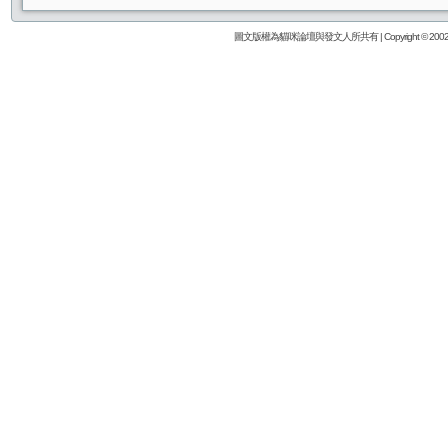
圖文版權為貓咪論壇與發文人所共有 | Copyright © 2002