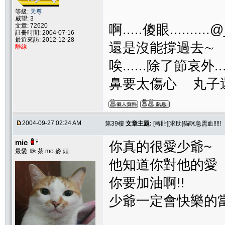
等級:
天尊
威望: 3
啊.....傻眼..........@
文章: 72620
註冊時間: 2004-07-16
最近來訪: 2012-12-28
還是沒能撐過去∼
離線
唉......除了節哀外.
鼻要太傷心 丸子
2004-09-27 02:24 AM
第39樓
文章主題:
[轉貼][求助]貓咪急需血!!!!!
mie
你真的很愛少爺~
最愛: 咪.茶.mo.麥.頭
他知道你對他的愛
你要加油啊!!
少爺一定會快樂的