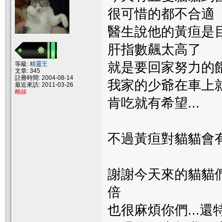
很可惜的都不合適
醫生說他的黃疸是
肝指數飆太高了
就是要回家努力的餵他
等級:
精靈王
文章: 345
註冊時間: 2004-08-14
我家的少爺在車上就
最近來訪: 2011-03-26
離線
肯吃就有希望...
不過黃疸對貓貓會有
謝謝今天來的貓貓們
倍
也很麻煩你們...