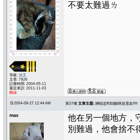
不要太難過ㄌ
等級:
法王
文章: 7926
註冊時間: 2004-05-11
最近來訪: 2011-11-03
離線
2004-09-27 12:44 AM
第37樓
文章主題:
[轉貼][求助]貓咪急需血!!!!!
max
他在另一個地方，
別難過，他會捨不