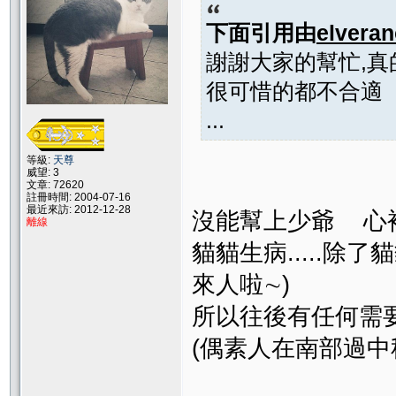
下面引用由
elvera
謝謝大家的幫忙,
很可惜的都不合適
...
等級:
天尊
威望: 3
文章: 72620
註冊時間: 2004-07-16
最近來訪: 2012-12-28
沒能幫上少爺 心裡真的好
離線
貓貓生病.....除了
來人啦∼)
所以往後有任何需要幫忙
(偶素人在南部過中秋