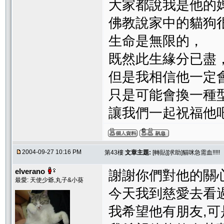
大家都說我是他的
佛教說家中的貓狗
生命是無限的，
既然此生緣分已盡
但是我相信他一定
只是可能會換一種
讓我們一起祝福他
2004-09-27 10:16 PM
第43樓
文章主題:
[轉貼][求助]貓咪急需血!!!!!
elverano
謝謝你們對他的關
最愛: 天使少爺,丸子&小葵
今天我到慈愛去看
我希望他有朋友,可是