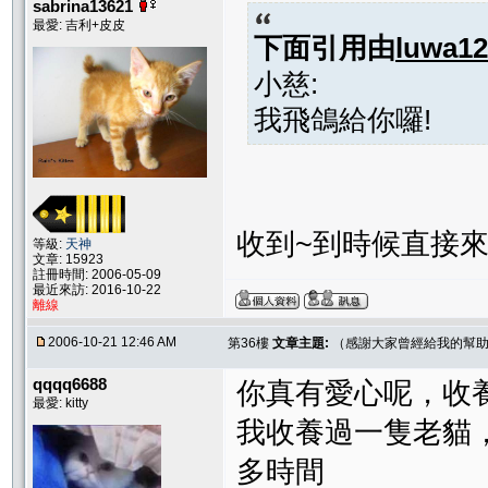
sabrina13621
最愛: 吉利+皮皮
下面引用由
luwa12
小慈:
我飛鴿給你囉!
收到~到時候直接來
等級:
天神
文章: 15923
註冊時間: 2006-05-09
最近來訪: 2016-10-22
離線
2006-10-21 12:46 AM
第36樓
文章主題:
（感謝大家曾經給我的幫助
qqqq6688
你真有愛心呢，收
最愛: kitty
我收養過一隻老貓
多時間