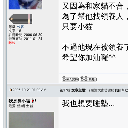
又因為和家貓不合
為了幫他找領養人
只要小貓
等級:
俠客
文章: 18
註冊時間: 2006-06-30
最近來訪: 2011-01-24
離線
不過他現在被領養
希望你加油囉^^
2006-10-21 01:09 AM
第37樓
文章主題:
（感謝大家曾經給我的幫助
我是臭小喵
我也想要睡墊...
最愛: 點.睏.土.娃.