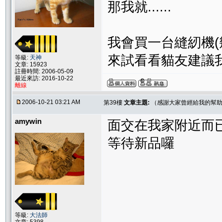
那我就......
我會買一台縫紉機(
來試看看貓友建議我
等級:
天神
文章: 15923
註冊時間: 2006-05-09
最近來訪: 2016-10-22
離線
2006-10-21 03:21 AM
第39樓
文章主題:
（感謝大家曾經給我的幫助
amywin
面交在我家附近而
等待新品囉
等級:
大法師