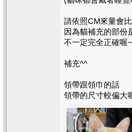
(貓咪都會戴著睡覺喔
請依照CM來量會
因為貓補充的部份
不一定完全正確喔
補充^^
領帶跟領巾的話
領帶的尺寸較偏大