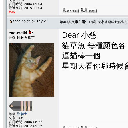
文章: 5398
註冊時間: 2004-09-04
最近來訪: 2015-11-04
離線
2006-10-21 04:36 AM
第40樓
文章主題:
（感謝大家曾經給我的幫助
excuse44
Dear 小慈
最愛: Kitty & 柳丁
貓草魚 每種顏色各
逗貓棒一個
星期天看你哪時候
等級:
聖騎士
文章: 108
註冊時間: 2006-06-22
最近來訪: 2012-09-15