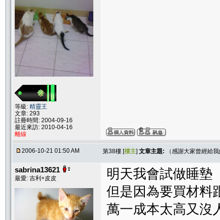
等級:
精靈王
文章: 293
註冊時間: 2004-09-16
最近來訪: 2010-04-16
離線
2006-10-21 01:50 AM
第38樓 [
樓主
]
文章主題:
（感謝大家曾經給我
sabrina13621
明天我會試做睡墊
最愛: 吉利+皮皮
但是因為要買材料
萬一成本太高又沒人