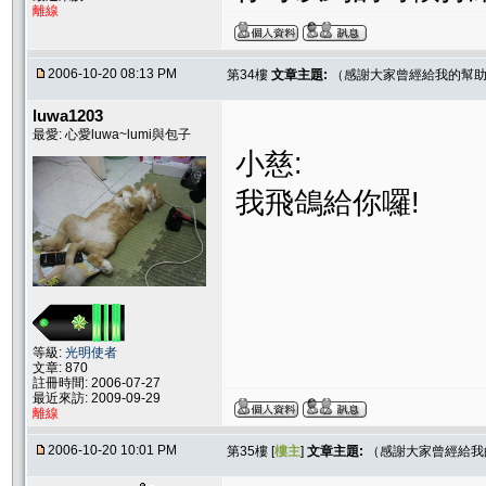
離線
2006-10-20 08:13 PM
第34樓
文章主題:
（感謝大家曾經給我的幫助
luwa1203
最愛: 心愛luwa~lumi與包子
小慈:
我飛鴿給你囉!
等級:
光明使者
文章: 870
註冊時間: 2006-07-27
最近來訪: 2009-09-29
離線
2006-10-20 10:01 PM
第35樓 [
樓主
]
文章主題:
（感謝大家曾經給我