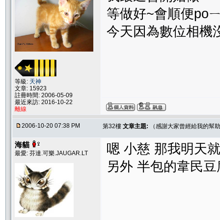
等做好~會順便po
今天因為數位相機沒
等級:
天神
文章: 15923
註冊時間: 2006-05-09
最近來訪: 2016-10-22
離線
2006-10-20 07:38 PM
第32樓
文章主題:
（感謝大家曾經給我的幫助
海貓
嗯 小慈 那我明天
最愛: 芬達.可樂.JAUGAR.LT
另外 半包的韋民豆