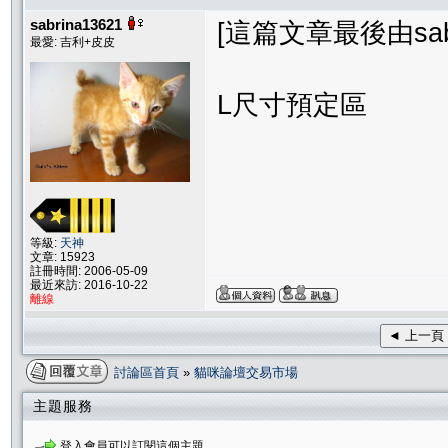
sabrina13621
[這篇文章最後由sabrin
最愛: 吉利+皮皮
L尺寸預定區
等級:
天神
文章: 15923
註冊時間: 2006-05-09
最近來訪: 2016-10-22
離線
◄ 上一頁
討論區首頁
»
貓咪論壇交易市場
主題服務
登入會員可以訂閱這個主題