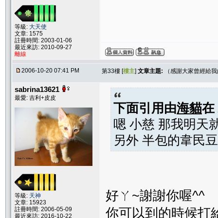
等級:
大天使
文章: 1575
註冊時間: 2003-01-06
最近來訪: 2010-09-27
離線
2006-10-20 07:41 PM
第33樓 [
樓主
]
文章主題:
（感謝大家曾經給我
sabrina13621
最愛: 吉利+皮皮
下面引用由
海貓
在
嗯 小慈 那我明天
另外 半包的韋民豆
好ㄚ~謝謝你喔^^
等級:
天神
文章: 15923
你可以到的時候打給
註冊時間: 2006-05-09
最近來訪: 2016-10-22