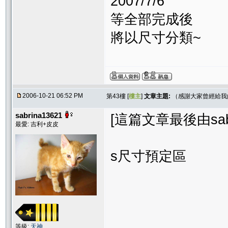
2007/7/6
等全部完成後
將以尺寸分類~
2006-10-21 06:52 PM
第43樓 [
樓主
]
文章主題:
（感謝大家曾經給我
sabrina13621
[這篇文章最後由sabrin
最愛: 吉利+皮皮
s尺寸預定區
等級:
天神