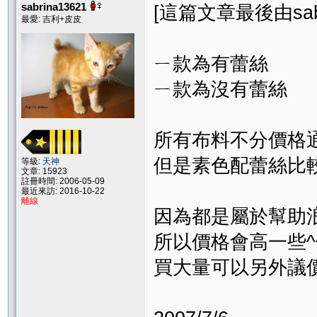
sabrina13621
[這篇文章最後由sabrin
最愛: 吉利+皮皮
ㄧ款為有蕾絲
ㄧ款為沒有蕾絲
所有布料不分價格
但是素色配蕾絲比較
等級:
天神
文章: 15923
註冊時間: 2006-05-09
最近來訪: 2016-10-22
離線
因為都是屬於幫助
所以價格會高一些^
買大量可以另外議