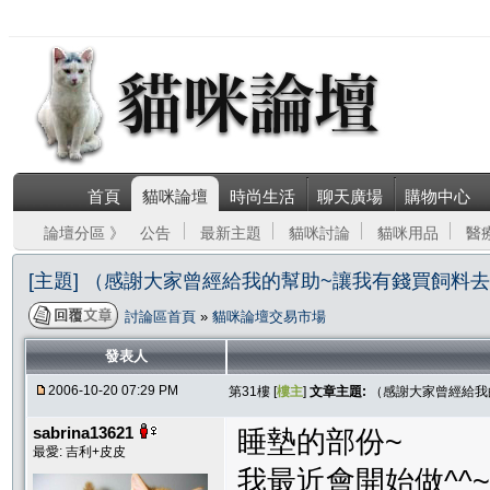
首頁
貓咪論壇
時尚生活
聊天廣場
購物中心
論壇分區 》
公告
最新主題
貓咪討論
貓咪用品
醫
[主題] （感謝大家曾經給我的幫助~讓我有錢買飼料
討論區首頁
»
貓咪論壇交易市場
發表人
2006-10-20 07:29 PM
第31樓 [
樓主
]
文章主題:
（感謝大家曾經給我
sabrina13621
睡墊的部份~
最愛: 吉利+皮皮
我最近會開始做^^~