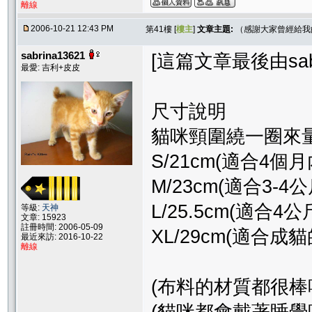
離線
2006-10-21 12:43 PM
第41樓 [
樓主
]
文章主題:
（感謝大家曾經給我
sabrina13621
[這篇文章最後由sabrin
最愛: 吉利+皮皮
尺寸說明
貓咪頸圍繞一圈來
S/21cm(適合4個
M/23cm(適合3-
L/25.5cm(適
等級:
天神
文章: 15923
註冊時間: 2006-05-09
XL/29cm(適合
最近來訪: 2016-10-22
離線
(布料的材質都很棒