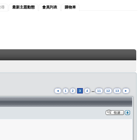
搜尋
最新主題動態
會員列表
購物車
...
◄
1
2
3
4
11
12
13
►