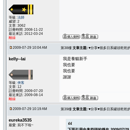
等級:
法師
威望: 2
文章: 3062
註冊時間: 2008-11-22
最近來訪: 2012-03-24
離線
2009-07-29 10:04 AM
第38樓
文章主題:
♥分享♥很多日系罐頭乾乾
kelly--lai
我是養貓新手
我也要
我也要
謝謝
等級:
俠客
文章: 12
註冊時間: 2009-07-20
最近來訪: 2009-08-14
離線
2009-07-29 10:19 AM
第39樓
文章主題:
♥分享♥很多日系罐頭乾乾
eureka3535
最愛: 寫不下啦~
下面引用由
臭奶頭的媽
在
2009/07/29