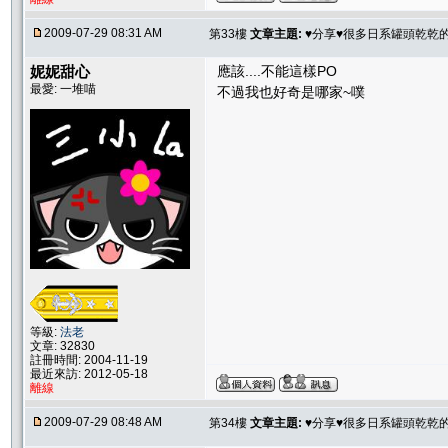
2009-07-29 08:31 AM
第33樓
文章主題:
♥分享♥很多日系罐頭乾乾
妮妮甜心
應該....不能這樣PO
最愛: 一堆喵
不過我也好奇是哪家~噗
等級:
法老
文章: 32830
註冊時間: 2004-11-19
最近來訪: 2012-05-18
離線
2009-07-29 08:48 AM
第34樓
文章主題:
♥分享♥很多日系罐頭乾乾