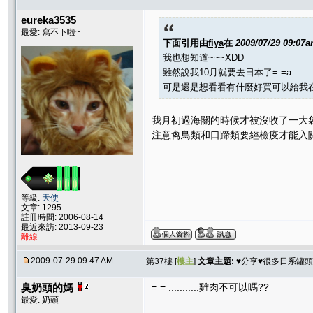
eureka3535
最愛: 寫不下啦~
下面引用由
fiya
在
2009/07/29 09:07
我也想知道~~~XDD
雖然說我10月就要去日本了= =a
可是還是想看看有什麼好買可以給我在
我月初過海關的時候才被沒收了一大袋的
注意禽鳥類和口蹄類要經檢疫才能入
等級:
天使
文章: 1295
註冊時間: 2006-08-14
最近來訪: 2013-09-23
離線
2009-07-29 09:47 AM
第37樓 [
樓主
]
文章主題:
♥分享♥很多日系罐
臭奶頭的媽
= = ...........雞肉不可以嗎??
最愛: 奶頭