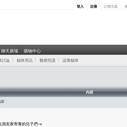
登入
註冊
訂閱主題
聊天廣場
購物中心
咪討論
貓咪用品
醫療照護
認養貓咪
內容
的店
朋友家寄養的兒子們~v