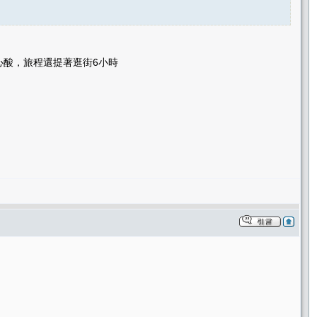
心酸，旅程還提著逛街6小時