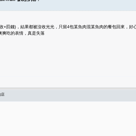
收+罰錢)，結果都被沒收光光，只留4包某魚肉混某魚肉的餐包回來，好
爽爽吃的表情，真是失落
的店