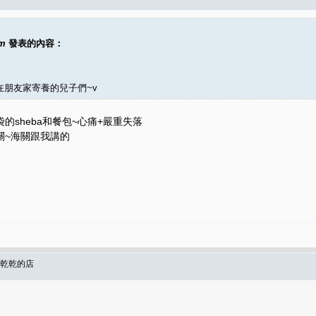
am
發表的內容：
朋友家寄養的兒子們~v
sheba和餐包~心痛+嚴重失落
關~海關跟我講的
頭乾乾的店