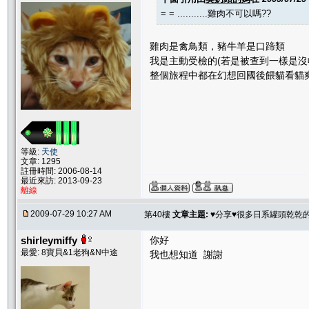
= = ...........雞肉不可以嗎??
雞肉是禽鳥類，豬牛羊是口蹄類
我是主動受檢的(若是被查到一樣是沒
整個旅程中都在幻想回國後餵貓看貓
等級:
天使
文章: 1295
註冊時間: 2006-08-14
最近來訪: 2013-09-23
離線
2009-07-29 10:27 AM
第40樓
文章主題:
♥分享♥很多日系罐頭乾乾
shirleymiffy
你好
最愛: 8寶貝&1老狗&N中途
我也想知道 謝謝