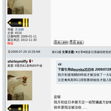
等級:
大法師
文章: 4516
註冊時間: 2006-01-11
最近來訪: 2012-11-30
離線
2009-07-29 10:29 AM
第41樓
文章主題:
♥分享♥很多日系罐頭乾乾
shirleymiffy
最愛: 8寶貝&1老狗&N中途
下面引用由
eureka3535
在
2009/07/2
我月初過海關的時候才被沒收了一大袋的
注意禽鳥類和口蹄類要經檢疫才能入
是喔
我月初從日本樂天定一箱腎臟處方妙
很幸運我沒被沒收......