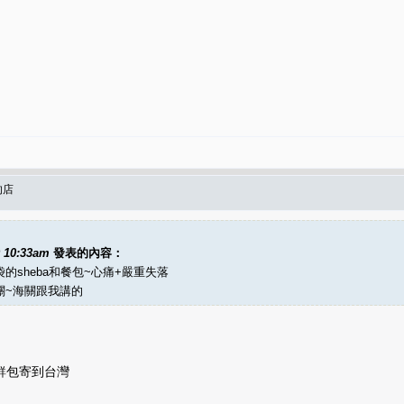
的店
9 10:33am
發表的內容：
sheba和餐包~心痛+嚴重失落
關~海關跟我講的
鮮包寄到台灣