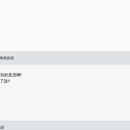
頭乾乾的店
別的意思啊!
說!!
的店