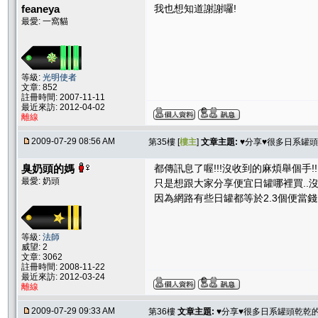
feaneya
我也想知道謝謝囉!
最愛: 一窩貓
等級:
光明使者
文章: 852
註冊時間: 2007-11-11
最近來訪: 2012-04-02
離線
2009-07-29 08:56 AM
第35樓 [
樓主
]
文章主題:
♥分享♥很多日系罐
臭奶頭的媽
都傳訊息了喔!!!沒收到的麻煩舉個手!!
最愛: 奶頭
只是想跟大家分享便宜日罐哪裡買..沒
因為網路有些日罐都等於2.3個便當錢了
等級:
法師
威望: 2
文章: 3062
註冊時間: 2008-11-22
最近來訪: 2012-03-24
離線
2009-07-29 09:33 AM
第36樓
文章主題:
♥分享♥很多日系罐頭乾乾