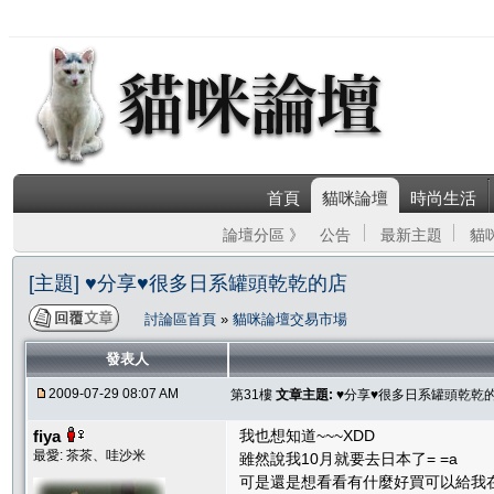
首頁
貓咪論壇
時尚生活
論壇分區 》
公告
最新主題
貓
[主題] ♥分享♥很多日系罐頭乾乾的店
討論區首頁
»
貓咪論壇交易市場
發表人
2009-07-29 08:07 AM
第31樓
文章主題:
♥分享♥很多日系罐頭乾乾
fiya
我也想知道~~~XDD
最愛: 茶茶、哇沙米
雖然說我10月就要去日本了= =a
可是還是想看看有什麼好買可以給我在