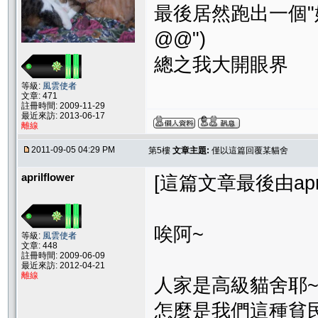
最後居然跑出一個"
@@")
總之我大開眼界
等級:
風雲使者
文章: 471
註冊時間: 2009-11-29
最近來訪: 2013-06-17
離線
2011-09-05 04:29 PM
第5樓
文章主題:
僅以這篇回覆某貓舍
aprilflower
[這篇文章最後由aprilf
唉阿~
等級:
風雲使者
文章: 448
註冊時間: 2009-06-09
最近來訪: 2012-04-21
離線
人家是高級貓舍耶
怎麼是我們這種貧