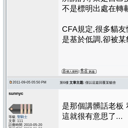
不是標明出處在轉
CFA規定,很多貓
是基於低調,卻被某
2011-09-05 05:50 PM
第6樓
文章主題:
僅以這篇回覆某貓舍
sunnyc
是那個講髒話老板
這就很有意思了...
等級:
聖騎士
文章: 111
註冊時間: 2010-05-20