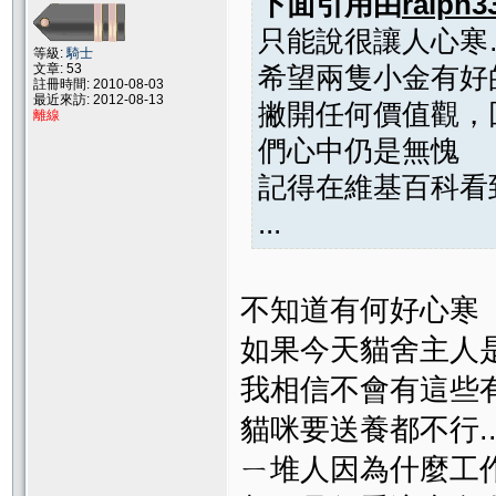
下面引用由
ralph3
只能說很讓人心寒
等級:
騎士
文章: 53
希望兩隻小金有好
註冊時間: 2010-08-03
最近來訪: 2012-08-13
撇開任何價值觀，
離線
們心中仍是無愧
記得在維基百科看
...
不知道有何好心寒
如果今天貓舍主人
我相信不會有這些
貓咪要送養都不行.
ㄧ堆人因為什麼工作.