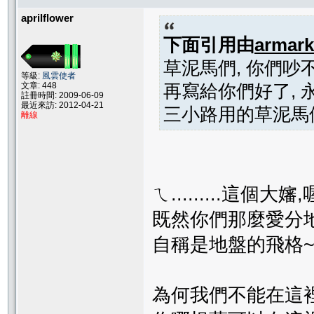
aprilflower
下面引用由
armark
草泥馬們, 你們吵
等級:
風雲使者
文章: 448
再寫給你們好了, 
註冊時間: 2009-06-09
最近來訪: 2012-04-21
三小路用的草泥馬們
離線
ㄟ.........這個大
既然你們那麼愛分
自稱是地盤的飛格
為何我們不能在這