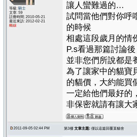
讓人蠻難過的…
等級:
騎士
文章: 59
試問當他們對你呼
註冊時間: 2010-05-21
最近來訪: 2012-02-21
的時候
離線
相處這段歲月的情
P.s看過那篇討論
並非您們所說都是
為了讓家中的貓寶
的貓價，大約能買
一定給他們最好的
非保密就請有讓大
2011-09-05 02:44 PM
第3樓
文章主題:
僅以這篇回覆某貓舍