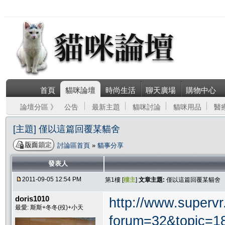
首頁
貓咪論壇
時尚生活
聊天廣場
購物中心
論壇分區 》
公告
最新主題
貓咪討論
貓咪用品
醫
[主題] 僅以這篇回覆某貓舍
討論區首頁
»
貓事分享
發表人
2011-09-05 12:54 PM
第1樓 [
樓主
]
文章主題:
僅以這篇回覆某貓舍
doris1010
http://www.supervr.
最愛: 斯斯+冬冬(歿)+小天
forum=32&topic=1