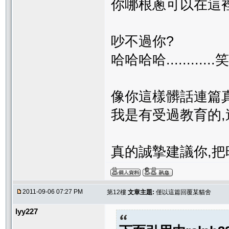
你哪根蔥可以在這裡
吵不過你?
哈哈哈哈...........
像你這樣髒話連篇
我是有受過教育的,
真的誠摯建議你,把
2011-09-06 07:27 PM
第12樓
文章主題:
僅以這篇回覆某貓舍
lyy227