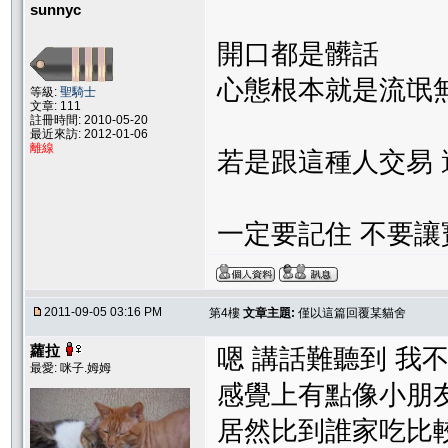
sunnyc
開口都是髒話
心態根本就是流氓無賴
等級:
聖騎士
文章: 111
註冊時間: 2010-05-20
最近來訪: 2012-01-06
離線
若是跟這種人交易 
一定要記住 不要讓
2011-09-05 03:16 PM
第4樓
文章主題:
僅以這篇回覆某貓舍
蘿拉
嗯 講話難聽到 我
最愛: 咪子.姆姆
感覺上有點像小朋友在
居然比到誰家吃比較好