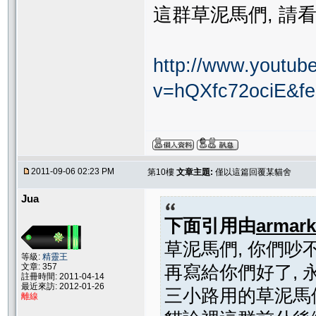
這群草泥馬們, 請看
http://www.youtub
v=hQXfc72ociE&fea
2011-09-06 02:23 PM
第10樓
文章主題:
僅以這篇回覆某貓舍
Jua
下面引用由
armark
草泥馬們, 你們吵
等級:
精靈王
文章: 357
再寫給你們好了, 
註冊時間: 2011-04-14
最近來訪: 2012-01-26
三小路用的草泥馬們
離線