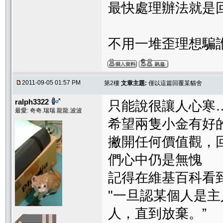
最快處理辦法就是
不用一堆歪理想騙
2011-09-05 01:57 PM
第2樓
文章主題:
僅以這篇回覆某貓舍
ralph3322
只能說很讓人心寒
最愛: 奇奇.瑞瑞.龍龍.波波
希望兩隻小金有好
撇開任何價值觀，
們心中仍是無愧
記得在維基百科看
"一旦認某個人是
人，直到放棄。”