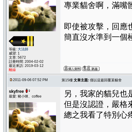
專業貓舍啊，滿嘴
即使被攻擊，回應
簡直沒水準到一個
等級:
大法師
威望: 1
文章: 5672
註冊時間: 2004-02-02
最近來訪: 2019-03-12
離線
2011-09-06 07:52 PM
第15樓
文章主題:
僅以這篇回覆某貓舍
skyfree
另，我家的貓兒也
最愛: 豬小咪、coffee
但是沒認證，嚴格
總之我看了特別心