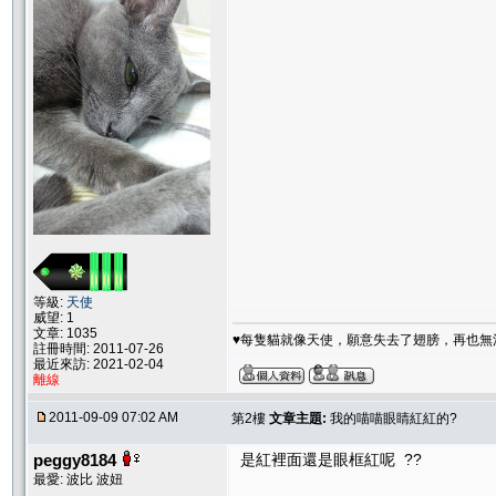
等級:
天使
威望: 1
文章: 1035
♥每隻貓就像天使，願意失去了翅膀，再也無
註冊時間: 2011-07-26
最近來訪: 2021-02-04
離線
2011-09-09 07:02 AM
第2樓
文章主題:
我的喵喵眼睛紅紅的?
peggy8184
是紅裡面還是眼框紅呢 ??
最愛: 波比 波妞