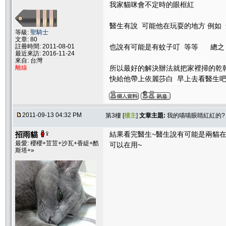
我家貓咪會不定時的眼框紅
醫生有說 可能他在玩耍的地方 例如
等級:
聖騎士
文章: 80
註冊時間: 2011-08-01
也說有可能是有蚊子叮 等等 總之
最近來訪: 2016-11-24
來自: 台灣
離線
所以最好的解決辦法就把家裡掃的乾
快給他帶上依麗莎白 早上去看醫生
2011-09-13 04:32 PM
第3樓 [
樓主
]
文章主題:
我的喵喵眼睛紅紅的?
招雨貓
結果看完醫生~醫生說有可能是兩貓在
最愛: 櫻櫻+荳荳+沙瓦+香緹+酷
可以在用~
斯塔+»