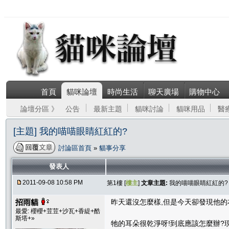
首頁
貓咪論壇
時尚生活
聊天廣場
購物中心
論壇分區 》
公告
最新主題
貓咪討論
貓咪用品
醫
[主題] 我的喵喵眼睛紅紅的?
討論區首頁
»
貓事分享
發表人
2011-09-08 10:58 PM
第1樓 [
樓主
]
文章主題:
我的喵喵眼睛紅紅的?
招雨貓
昨天還沒怎麼樣,但是今天卻發現他的
最愛: 櫻櫻+荳荳+沙瓦+香緹+酷
斯塔+»
牠的耳朵很乾淨呀!到底應該怎麼辦?