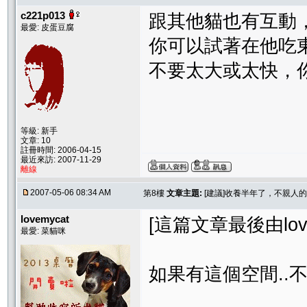
c221p013
跟其他貓也有互動
最愛: 皮蛋豆腐
你可以試著在他吃
不要太大或太快，
等級: 新手
文章: 10
註冊時間: 2006-04-15
最近來訪: 2007-11-29
離線
2007-05-06 08:34 AM
第8樓
文章主題:
[建議]收養半年了，不親人
lovemycat
[這篇文章最後由lovemy
最愛: 菜貓咪
如果有這個空間..不