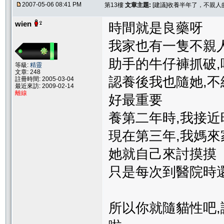
2007-05-06 08:41 PM
第13樓
文章主題:
[建議]收養半年了，不親
wien
時間就是良藥呀
我家也有一隻不親
助手的牛仔褲抓破
等級:
精靈
文章: 248
認養後我也隨她,不
註冊時間: 2005-03-04
最近來訪: 2009-02-14
離線
好最重要
養第二年時,我接近
現在第三年,我媽來
她就自己來討摸摸
只是每次到醫院時
所以你就隨貓性吧