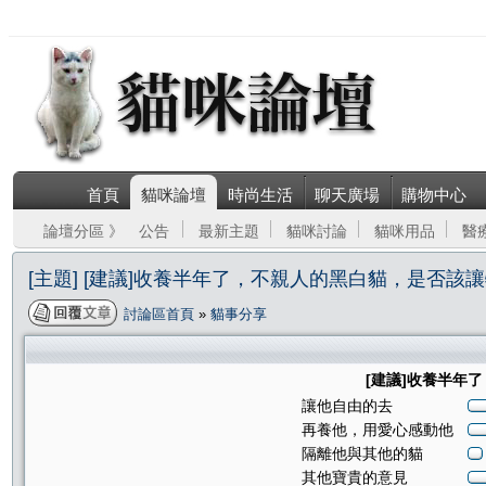
首頁
貓咪論壇
時尚生活
聊天廣場
購物中心
論壇分區 》
公告
最新主題
貓咪討論
貓咪用品
醫
[主題] [建議]收養半年了，不親人的黑白貓，是否該
討論區首頁
»
貓事分享
[建議]收養半年
讓他自由的去
再養他，用愛心感動他
隔離他與其他的貓
其他寶貴的意見