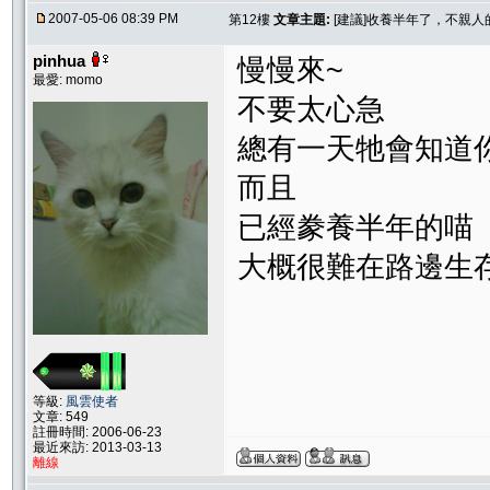
2007-05-06 08:39 PM
第12樓
文章主題:
[建議]收養半年了，不親
pinhua
慢慢來~
最愛: momo
不要太心急
總有一天牠會知道
而且
已經豢養半年的喵
大概很難在路邊生存
等級:
風雲使者
文章: 549
註冊時間: 2006-06-23
最近來訪: 2013-03-13
離線