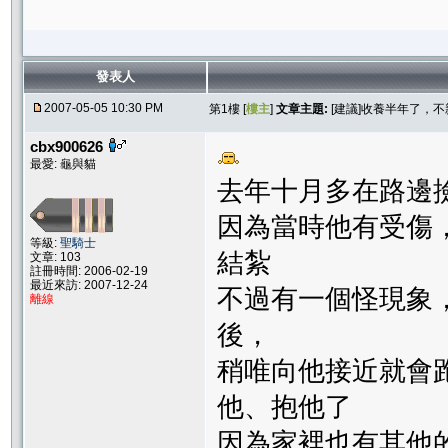
發表人
2007-05-05 10:30 PM
第1樓 [
樓主
]
文章主題:
[建議]收養半年了，
cbx900626
最愛: 龜與貓
去年十月多在路邊
因為當時他有受傷
等級:
聖騎士
結紮
文章: 103
註冊時間: 2006-02-19
最近來訪: 2007-12-24
不過有一個怪現象
離線
後，
稍唯向他接近就會
他、抱他了
因為家裡也有其他