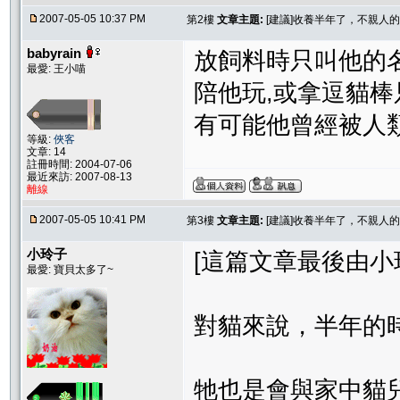
2007-05-05 10:37 PM
第2樓
文章主題:
[建議]收養半年了，不親人
babyrain
放飼料時只叫他的名
最愛: 王小喵
陪他玩,或拿逗貓棒
有可能他曾經被人
等級:
俠客
文章: 14
註冊時間: 2004-07-06
最近來訪: 2007-08-13
離線
2007-05-05 10:41 PM
第3樓
文章主題:
[建議]收養半年了，不親人
小玲子
[這篇文章最後由小玲子在
最愛: 寶貝太多了~
對貓來說，半年的
牠也是會與家中貓