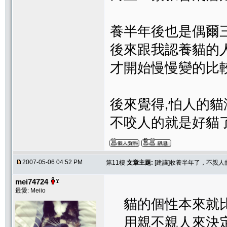
養半年後也是偶爾
後來跟我認養貓的人
才開始慢慢變的比
後來覺得,怕人的貓
不咬人的就是好貓了
2007-05-06 04:52 PM
第11樓
文章主題:
[建議]收養半年了，不親
mei74724
最愛: Meiio
貓的個性本來就比
用親不親人來決定