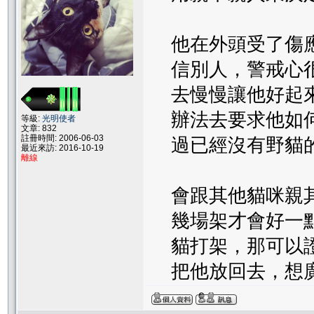
他在外頭受了傷應
信別人，警戒心很
去慢慢讓他好起來
辦法去要求他如何
等級:
光明使者
文章: 832
註冊時間: 2006-06-03
過已經沒有野貓的
最近來訪: 2016-10-19
離線
會跟其他貓咪親其
幾場架才會好一點
貓打架，那可以證
把他放回去，想廣