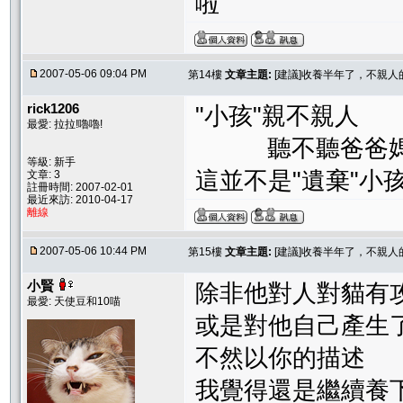
啦
2007-05-06 09:04 PM
第14樓
文章主題:
[建議]收養半年了，不親
rick1206
"小孩"親不親人
最愛: 拉拉!嚕嚕!
聽不聽爸爸媽
等級: 新手
這並不是"遺棄"小孩
文章: 3
註冊時間: 2007-02-01
最近來訪: 2010-04-17
離線
2007-05-06 10:44 PM
第15樓
文章主題:
[建議]收養半年了，不親
小賢
除非他對人對貓有
最愛: 天使豆和10喵
或是對他自己產生
不然以你的描述
我覺得還是繼續養