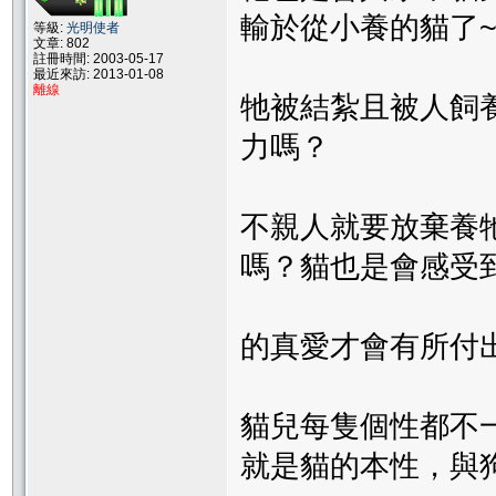
輸於從小養的貓了
等級:
光明使者
文章: 802
註冊時間: 2003-05-17
最近來訪: 2013-01-08
離線
牠被結紮且被人飼
力嗎？
不親人就要放棄養
嗎？貓也是會感受
的真愛才會有所付
貓兒每隻個性都不
就是貓的本性，與