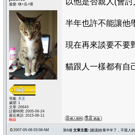
以他是否親人(會討
最愛: 咪+瓜+噗
半年也許不能讓他
現在再來談要不要
貓跟人一樣都有自
等級:
天王
威望: 1
文章: 20643
註冊時間: 2005-06-24
最近來訪: 2015-06-11
離線
2007-05-06 03:08 AM
第6樓
文章主題:
[建議]收養半年了，不親人