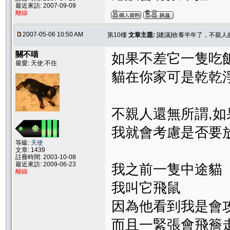
最近來訪: 2007-09-09
離線
2007-05-06 10:50 AM
第10樓
文章主題:
[建議]收養半年了，不親
關不喵
如果不差它一隻吃
最愛: 天使:不住
貓在你家可是乾乾
不親人還無所謂,
我就會考慮是否要
等級:
天使
文章: 1439
註冊時間: 2003-10-08
最近來訪: 2009-06-23
我之前一隻中途貓
離線
我叫它飛鼠
因為他看到我是會
而且一緊張會飛簷