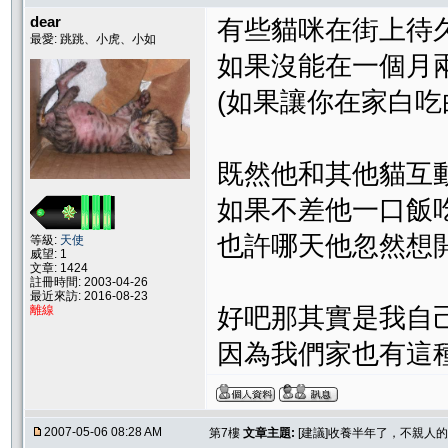
dear
有些貓咪在街上待
最愛: 跳跳、小虎、小如
如果沒能在一個月
(如果讓你在家白吃
既然他和其他貓互
如果不差他一口飯
也許哪天他忽然想
等級:
天使
威望: 1
文章: 1424
註冊時間: 2003-04-26
最近來訪: 2016-08-23
離線
好吧那其實是我自
因為我們家也有這種
2007-05-06 08:28 AM
第7樓
文章主題:
[建議]收養半年了，不親人