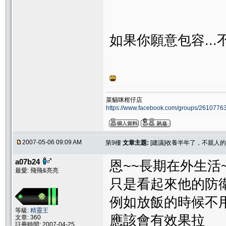
如果你願意包容..
菜貓咪柑仔店
https://www.facebook.com/groups/261077
2007-05-06 09:09 AM
第9樓
文章主題:
[建議]收養半年了，不親人
a07b24
恩~~長期在外生活
最愛: 飛飛&亮亮
只是看起來他的防
例如放飯的時候不用
等級:
精靈王
應該會有效果拉
文章: 360
註冊時間: 2007-04-25