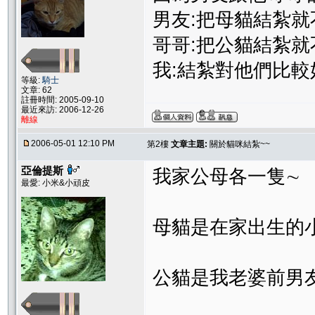
男友:把母貓結紮就
哥哥:把公貓結紮
我:結紮對他們比較
等級:
騎士
文章: 62
註冊時間: 2005-09-10
最近來訪: 2006-12-26
離線
2006-05-01 12:10 PM
第2樓
文章主題:
關於貓咪結紮~~
亞倫提斯
我家公母各一隻∼
最愛: 小米&小頑皮
母貓是在家出生的小
公貓是我老婆前男友