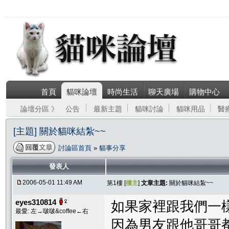
首頁
貓咪論壇
時尚生活
聊天廣場
購物中心
論壇分區 》
公告
最新主題
貓咪討論
貓咪用品
醫
[主題] 關於貓咪結紮~~
討論區首頁
»
貓事分享
發表人
2006-05-01 11:49 AM
第1樓 [
樓主
]
文章主題:
關於貓咪結紮~~
eyes310814
如果家裡跟我們一樣
最愛: 左→啵啵&coffee←右
因為男友跟他哥哥都