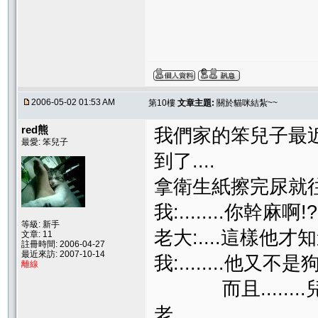
2006-05-02 01:53 AM
第10樓
文章主題:
關於貓咪結紮~~
red熊
我們家的笨兒子最近
最愛: 笨兒子
到了....
拿衛生紙擦完尿就往我兒
我:........你幹麻啊!?
等級: 新手
老大:....這樣他才
文章: 11
註冊時間: 2006-04-27
最近來訪: 2007-10-14
我:........他又不是狗..
離線
而且........
老