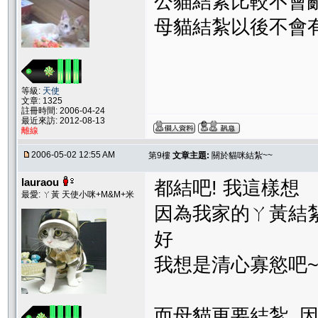
公貓結紮比較不會
母貓結紮以後不會
等級:
天使
文章: 1325
註冊時間: 2006-04-24
最近來訪: 2012-08-13
離線
2006-05-02 12:55 AM
第9樓
文章主題:
關於貓咪結紮~~
lauraou
都結吧! 我這樣想
最愛: ㄚ黃 天使小咪+M&M+米
因為我家的ㄚ黃結紮
好
我想是清心寡慾吧
而母貓更要結紮 