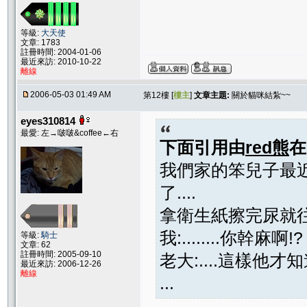
等級:
大天使
文章: 1783
註冊時間: 2004-01-06
最近來訪: 2010-10-22
離線
2006-05-03 01:49 AM
第12樓 [
樓主
]
文章主題:
關於貓咪結紮~~
eyes310814
最愛: 左→啵啵&coffee←右
下面引用由
red熊
我們家的笨兒子最近
了....
拿衛生紙擦完尿就往我兒
我:........你幹麻啊!?
等級:
騎士
文章: 62
註冊時間: 2005-09-10
老大:....這樣他才知
最近來訪: 2006-12-26
離線
...