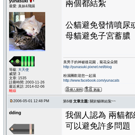
yunasuki
兩個都結紮
最愛: 臭妹&飛踢
公貓避免發情噴尿
母貓避免子宮蓄膿
美男子的神祕後花園，菊花朵朵開
http://yunasuki.pixnet.net/blog
等級:
大天使
威望: 3
粉濕團歡迎您一起濕
文章: 1535
http://www.facebook.com/yunacats
註冊時間: 2003-11-26
最近來訪: 2014-02-06
離線
2006-05-01 12:48 PM
第6樓
文章主題:
關於貓咪結紮~~
dding
我個人認為 兩貓都
可以避免許多問題