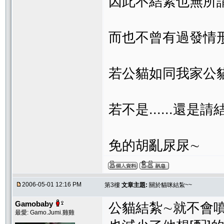
因此不結紮也無所
而也不曾有過發情
若公貓如同我家公
若不是......還是
免的胡亂尿尿∼
2006-05-01 12:16 PM
第3樓
文章主題:
關於貓咪結紮~~
Gamobaby
公貓結紮∼就不會
最愛: Gamo.Jumi.雞雞