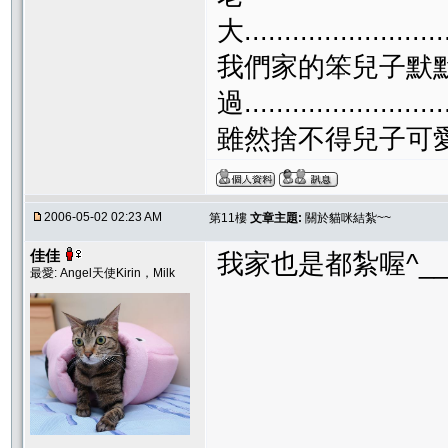
大...........................
我們家的笨兒子默
過...........................
雖然捨不得兒子可愛的蛋
2006-05-02 02:23 AM
第11樓
文章主題:
關於貓咪結紮~~
佳佳
我家也是都紮喔^__
最愛: Angel天使Kirin，Milk