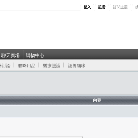
登入
註冊
訂閱主題
聊天廣場
購物中心
咪討論
貓咪用品
醫療照護
認養貓咪
內容