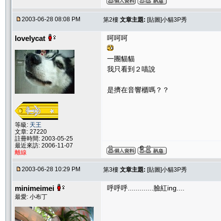
2003-06-28 08:08 PM
第2樓
文章主題:
[貼圖]小貓3P秀
lovelycat
呵呵呵
一團貓貓
我只看到２喵說
是擠在音響櫃嗎？？
等級:
天王
文章: 27220
註冊時間: 2003-05-25
最近來訪: 2006-11-07
離線
2003-06-28 10:29 PM
第3樓
文章主題:
[貼圖]小貓3P秀
minimeimei
呼呼呼.............臉紅ing....
最愛: 小布丁