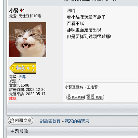
小賢
呵呵
最愛: 天使豆和10喵
看小貓咪玩最有趣了
百看不膩
趣味畫面屢屢出現
但是要抓到鏡頭很難耶!
等級:
天尊
威望: 3
文章: 81508
小賢豆豆媽（王瓊賢）
註冊時間: 2002-12-26
最近來訪: 2022-05-17
離線
討論區首頁
»
我家的貓寶貝
主題服務