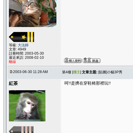
等級:
大法師
文章: 4949
註冊時間: 2003-05-30
最近來訪: 2008-02-10
離線
2003-06-30 11:28 AM
第4樓 [
樓主
]
文章主題:
[貼圖]小貓3P秀
紅茶
呵!!是擠在穿鞋椅那裡玩!!