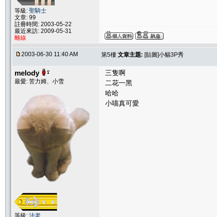
等級:
聖騎士
文章: 99
註冊時間: 2003-05-22
最近來訪: 2009-05-31
離線
2003-06-30 11:40 AM
第5樓
文章主題:
[貼圖]小貓3P秀
melody
三隻啊
最愛: 苦力姆、小雪
二花一黑
哈哈
小喵真可愛
等級:
法老