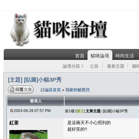
首頁
貓咪論壇
時尚生活
論壇分區 》
公告
最新主題
貓
[主題] [貼圖]小貓3P秀
討論區首頁
»
我家的貓寶貝
發表人
2003-06-28 07:57 PM
第1樓 [
樓主
]
文章主題:
[貼圖]小貓3P秀
紅茶
是這兩天不小心照到的
超好笑的!!