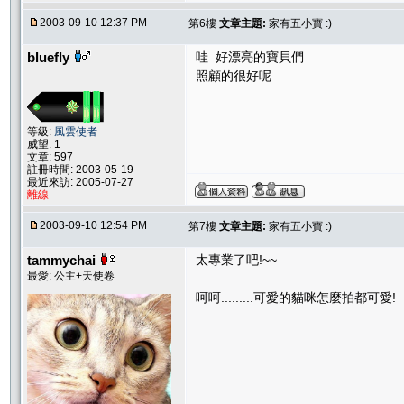
2003-09-10 12:37 PM
第6樓
文章主題:
家有五小寶 :)
bluefly
哇 好漂亮的寶貝們
照顧的很好呢
等級:
風雲使者
威望: 1
文章: 597
註冊時間: 2003-05-19
最近來訪: 2005-07-27
離線
2003-09-10 12:54 PM
第7樓
文章主題:
家有五小寶 :)
tammychai
太專業了吧!~~
最愛: 公主+天使卷
呵呵.........可愛的貓咪怎麼拍都可愛!