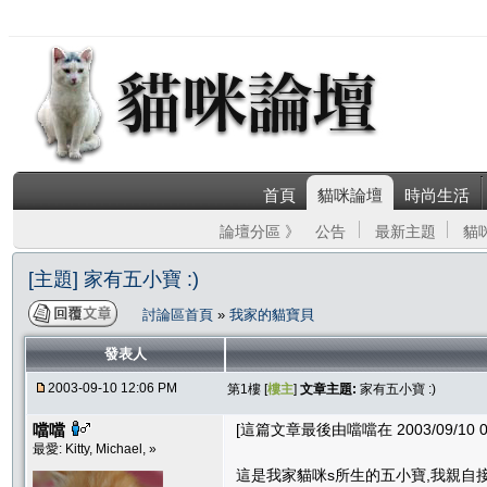
首頁
貓咪論壇
時尚生活
論壇分區 》
公告
最新主題
貓
[主題] 家有五小寶 :)
討論區首頁
»
我家的貓寶貝
發表人
2003-09-10 12:06 PM
第1樓 [
樓主
]
文章主題:
家有五小寶 :)
噹噹
[這篇文章最後由噹噹在 2003/09/10 0
最愛: Kitty, Michael, »
這是我家貓咪s所生的五小寶,我親自接生