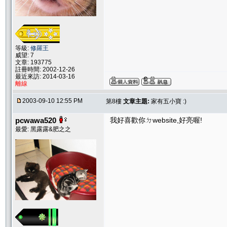
等級:
修羅王
威望: 7
文章: 193775
註冊時間: 2002-12-26
最近來訪: 2014-03-16
離線
2003-09-10 12:55 PM
第8樓
文章主題:
家有五小寶 :)
pcwawa520
我好喜歡你ㄉwebsite,好亮喔!
最愛: 黑露露&肥之之