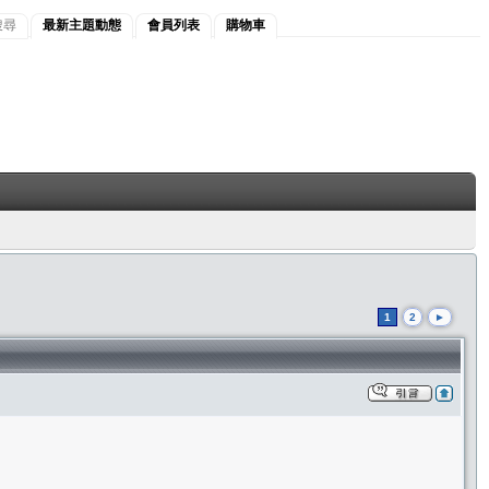
搜尋
最新主題動態
會員列表
購物車
1
2
►