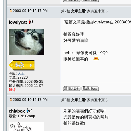
2003-09-10 12:17 PM
第2樓
文章主題:
家有五小寶 :)
lovelycat
[這篇文章最後由lovelycat在 2003/09/
拍得真好哩
好可愛的喵唷
hehe...頭像更可愛...^Q^
眼神超無辜的...
等級:
天王
文章: 27220
註冊時間: 2003-05-25
最近來訪: 2006-11-07
離線
2003-09-10 12:17 PM
第3樓
文章主題:
家有五小寶 :)
chiabox
妳家的喵喵們好可愛歐!
最愛: TPB Group
尤其是你的網頁裡的照片!
拍的很好歐!