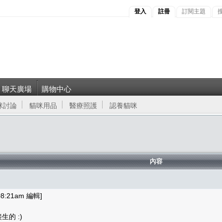
登入
註冊
訂閱主題
聊天廣場
購物中心
咪討論
貓咪用品
醫療照護
認養貓咪
內容
8:21am 編輯]
的 :)