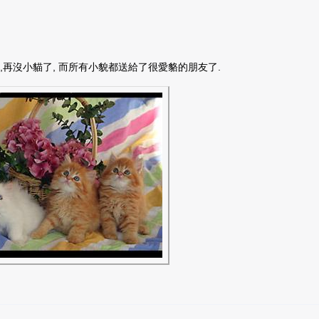
乍手術,再沒小貓了, 而所有小貌都送給了很愛貉的朋友了.