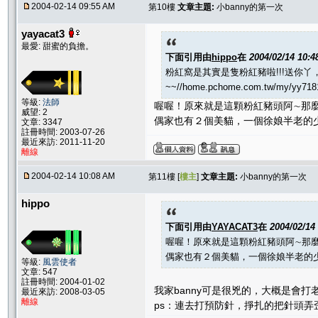
2004-02-14 09:55 AM
第10樓
文章主題:
小banny的第一次
yayacat3
最愛: 甜蜜的負擔。
下面引用由
hippo
在
2004/02/14 10:
粉紅窩是其實是隻粉紅豬啦!!!送你丫
~~//home.pchome.com.tw/my/yy71
等級:
法師
喔喔！原來就是這顆粉紅豬頭阿∼那
威望: 2
偶家也有２個美貓，一個徐娘半老的
文章: 3347
註冊時間: 2003-07-26
最近來訪: 2011-11-20
離線
2004-02-14 10:08 AM
第11樓 [
樓主
]
文章主題:
小banny的第一次
hippo
下面引用由
YAYACAT3
在
2004/02/14
喔喔！原來就是這顆粉紅豬頭阿∼那
偶家也有２個美貓，一個徐娘半老的
等級:
風雲使者
文章: 547
註冊時間: 2004-01-02
我家banny可是很兇的，大概是會打老
最近來訪: 2008-03-05
離線
ps：連去打預防針，掙扎的把針頭弄