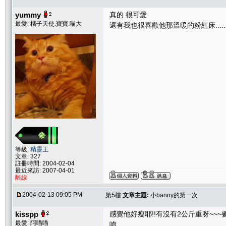
yummy
真的 很可愛
最愛: 橘子天使.寶寶.喵大
還有我也很喜歡他那溫暖的粉紅床......
等級:
精靈王
文章: 327
註冊時間: 2004-02-04
最近來訪: 2007-04-01
離線
2004-02-13 09:05 PM
第5樓
文章主題:
小banny的第一次
kisspp
感覺他好瘦耶!!有沒有2公斤重呀~~
最愛: 阿喵喵
唷