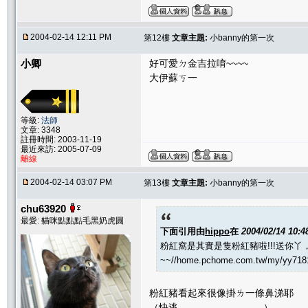
2004-02-14 12:11 PM
第12樓
文章主題:
小banny的第一次
小卿
好可愛ㄉ金吉拉唷~~~~
大伊蘇ㄎ一
等級:
法師
文章: 3348
註冊時間: 2003-11-19
最近來訪: 2005-07-09
離線
2004-02-14 03:07 PM
第13樓
文章主題:
小banny的第一次
chu63920
最愛: 貓咪點點點毛黑奶虎圓
下面引用由
hippo
在
2004/02/14 10:
粉紅窩是其實是隻粉紅豬啦!!!送你丫
~~//home.pchome.com.tw/my/yy71
粉紅豬看起來很像掛ㄌ一條鼻涕耶
（快逃...............................）