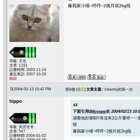
像我家小喵~哼哼~2個月就2kg啦
等級:
天使
文章: 1191
註冊時間: 2003-11-24
最近來訪: 2007-10-29
離線
2004-02-13 10:42 PM
第6樓 [
樓主
]
文章主題:
小banny的第一次
hippo
下面引用由
kisspp
在
2004/02/13 10
感覺他好瘦耶!!有沒有2公斤重呀~~
唷
等級:
風雲使者
像我家小喵~哼哼~2個月就2kg啦
文章: 547
註冊時間: 2004-01-02