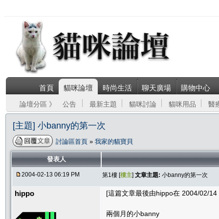
首頁
貓咪論壇
時尚生活
聊天廣場
購物中心
論壇分區 》
公告
最新主題
貓咪討論
貓咪用品
醫
[主題] 小banny的第一次
討論區首頁
»
我家的貓寶貝
發表人
2004-02-13 06:19 PM
第1樓 [
樓主
]
文章主題:
小banny的第一次
hippo
[這篇文章最後由hippo在 2004/02/14 
兩個月的小banny