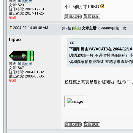
等級:
風雲使者
文章: 523
小T 5個月才1.9KG
註冊時間: 2003-12-13
最近來訪: 2017-11-25
離線
2004-02-14 09:48 AM
第9樓 [
樓主
]
文章主題:
小banny的第一次
hippo
下面引用由
YAYACAT3
在
2004/02/14
嗯嗯.帥鴿一枚.不過偶對他那個粉紅
偶和偶家貓都愛粉紅.來吧拿來送我們吧(
等級:
風雲使者
文章: 547
註冊時間: 2004-01-02
最近來訪: 2008-03-05
離線
粉紅窩是其實是隻粉紅豬啦!!!送你丫