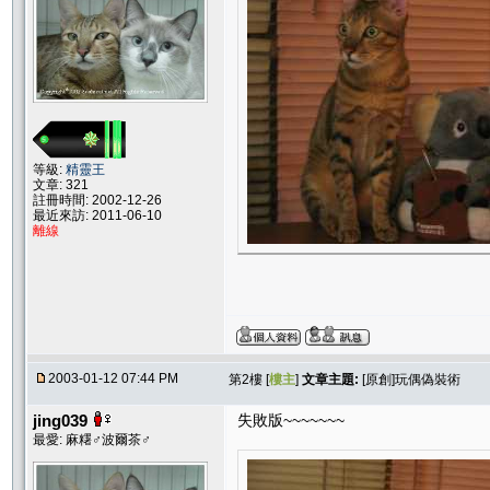
等級:
精靈王
文章: 321
註冊時間: 2002-12-26
最近來訪: 2011-06-10
離線
2003-01-12 07:44 PM
第2樓 [
樓主
]
文章主題:
[原創]玩偶偽裝術
jing039
失敗版~~~~~~~
最愛: 麻糬♂波爾茶♂