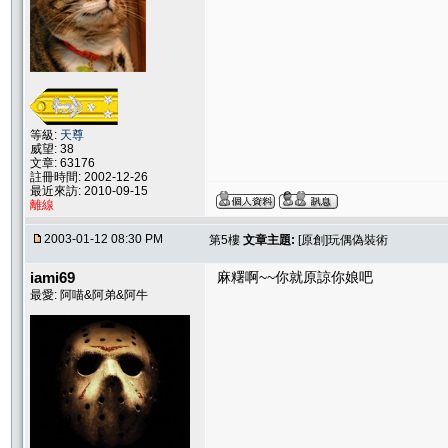
等級:
天尊
威望: 38
文章: 63176
註冊時間: 2002-12-26
最近來訪: 2010-09-15
離線
2003-01-12 08:30 PM
第5樓
文章主題:
[原創]玩偶偽裝術
iami69
麻糬啊~~你就原諒你娘吧
最愛: 阿喵&阿弟&阿牛