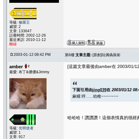
等級:
修羅王
威望: 2
文章: 133647
註冊時間: 2002-12-26
最近來訪: 2010-11-12
離線
2003-01-12 08:42 PM
第6樓
文章主題:
[原創]玩偶偽裝術
amber
[這篇文章最後由amber在 2003/01/12
最愛: 布丁&儂儂&Jimmy
下面引用由
jing039
在
2003/01/12 08
麻糬:哼......幼稚~~~~~~~
哈哈哈！讚讚讚！這個表情真的很經
等級:
光明使者
威望: 1
文章: 917