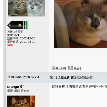
等級:
精靈王
文章: 321
註冊時間: 2002-12-26
最近來訪: 2011-06-10
離線
2003-01-12 08:04 PM
第4樓
文章主題:
[原創]玩偶偽裝術
orange
麻糬最後那個表情還真是經典阿~呵呵
最愛: 凱莉 阿比比