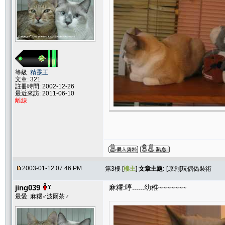
等級:
精靈王
文章: 321
註冊時間: 2002-12-26
最近來訪: 2011-06-10
離線
2003-01-12 07:46 PM
第3樓 [
樓主
]
文章主題:
[原創]玩偶偽裝術
jing039
麻糬:哼......幼稚~~~~~~~
最愛: 麻糬♂波爾茶♂