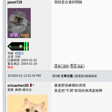
janet719
我猜是右邊的鬧鐘
等級:
精靈王
文章: 338
註冊時間: 2003-01-02
最近來訪: 2004-01-29
離線
2003-01-13 01:34 PM
第9樓
文章主題:
[原創]玩偶偽裝術
ericachen30
最後那張麻糬的表情
最愛: 麻糬=麻吉吉
真是把"不屑"表現的淋漓盡致啊