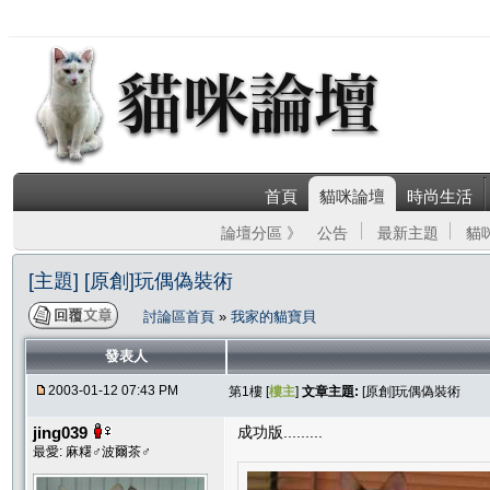
首頁
貓咪論壇
時尚生活
論壇分區 》
公告
最新主題
貓
[主題] [原創]玩偶偽裝術
討論區首頁
»
我家的貓寶貝
發表人
2003-01-12 07:43 PM
第1樓 [
樓主
]
文章主題:
[原創]玩偶偽裝術
jing039
成功版.........
最愛: 麻糬♂波爾茶♂