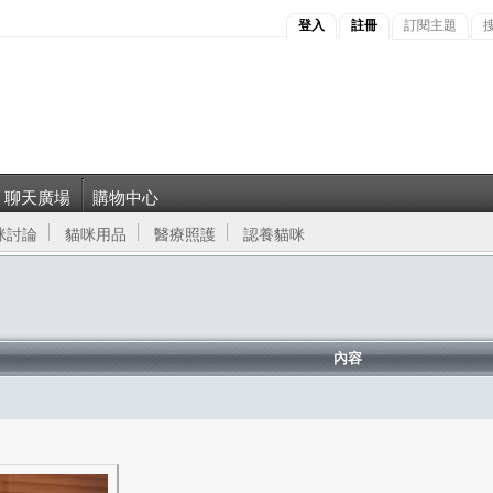
登入
註冊
訂閱主題
聊天廣場
購物中心
咪討論
貓咪用品
醫療照護
認養貓咪
內容