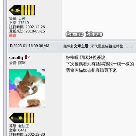
等級:
天神
文章: 17549
註冊時間: 2002-12-26
最近來訪: 2010-05-15
離線
2003-01-16 09:06 AM
第9樓
文章主題:
宋代國畫貓祖先轉世..............
smallq
好棒喔 阿咪好羨慕說
最愛: 阿咪
下次被偶看到有話得跟我一模一樣的
我會叫貓奴去把真蹟買下來
等級:
老法王
文章: 8441
註冊時間: 2002-12-30