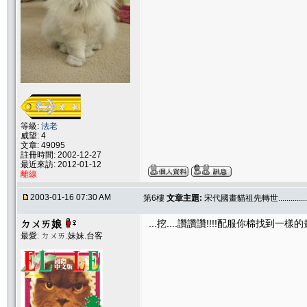
等級:
法老
威望: 4
文章: 49095
註冊時間: 2002-12-27
最近來訪: 2012-01-12
離線
2003-01-16 07:30 AM
第6樓
文章主題:
宋代國畫貓祖先轉世..............
ㄉㄨㄞ娘
...挖....讚讚讚!!!!配服你棉找到一樣的畫
最愛: ㄉㄨㄞ.妹妹.台客