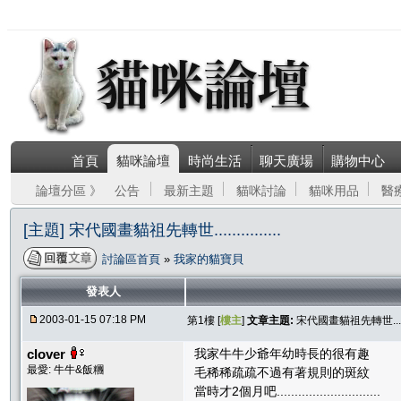
首頁
貓咪論壇
時尚生活
聊天廣場
購物中心
論壇分區 》
公告
最新主題
貓咪討論
貓咪用品
醫
[主題] 宋代國畫貓祖先轉世...............
討論區首頁
»
我家的貓寶貝
發表人
2003-01-15 07:18 PM
第1樓 [
樓主
]
文章主題:
宋代國畫貓祖先轉世.........
clover
我家牛牛少爺年幼時長的很有趣
最愛: 牛牛&飯糰
毛稀稀疏疏不過有著規則的斑紋
當時才2個月吧.............................