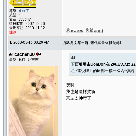
等級:
修羅王
威望: 2
文章: 133647
註冊時間: 2002-12-26
最近來訪: 2010-11-12
離線
2003-01-16 08:20 AM
第8樓
文章主題:
宋代國畫貓祖先轉世..............
ericachen30
最愛: 麻糬=麻吉吉
下面引用由
DonDon
在
2003/01/15 1
哇~連後腳上的斑都一模一樣內~真是
嘿啊
我也是這樣覺得...
真是太神奇了...