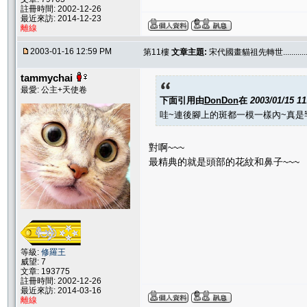
註冊時間: 2002-12-26
最近來訪: 2014-12-23
離線
2003-01-16 12:59 PM
第11樓
文章主題:
宋代國畫貓祖先轉世.............
tammychai
最愛: 公主+天使卷
下面引用由
DonDon
在
2003/01/15 1
哇~連後腳上的斑都一模一樣內~真是
對啊~~~
最精典的就是頭部的花紋和鼻子~~~
等級:
修羅王
威望: 7
文章: 193775
註冊時間: 2002-12-26
最近來訪: 2014-03-16
離線