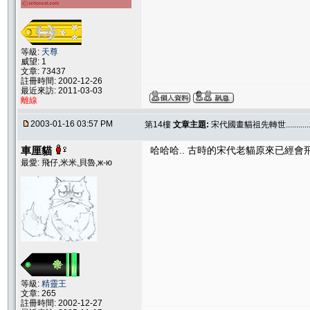
等級:
天尊
威望: 1
文章: 73437
註冊時間: 2002-12-26
最近來訪: 2011-03-03
離線
2003-01-16 03:57 PM
第14樓
文章主題:
宋代國畫貓祖先轉世.............
車厘貓
哈哈哈.. 古時的宋代老貓原來已經會飛機耳
最愛: 飛仔,米米,貝魯,ж-ю
等級:
精靈王
文章: 265
註冊時間: 2002-12-27