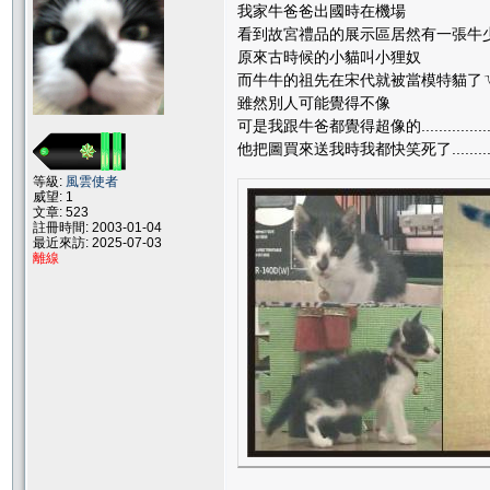
我家牛爸爸出國時在機場
看到故宮禮品的展示區居然有一張牛少爺
原來古時候的小貓叫小狸奴
而牛牛的祖先在宋代就被當模特貓了
雖然別人可能覺得不像
可是我跟牛爸都覺得超像的...................
他把圖買來送我時我都快笑死了........
等級:
風雲使者
威望: 1
文章: 523
註冊時間: 2003-01-04
最近來訪: 2025-07-03
離線