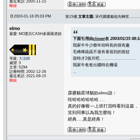
最近來訪: 2005-11-15
離線
2003-01-16 05:03 PM
第15樓
文章主題:
宋代國畫貓祖先轉世.............
elmo
最愛: MO憲兵CASH多羅羅虎妞
下面引用由
clover
在
2003/01/15 08:
我家牛牛少爺年幼時長的很有趣
毛稀稀疏疏不過有著規則的斑紋
當時才2個月吧.............................
等級:
大法師
威望: 3
我家牛爸爸出國時在機場
文章: 5294
...
註冊時間: 2002-12-26
最近來訪: 2021-09-15
離線
霹靂貓星球貓奴elmo說︰
哇哈哈哈哈哈哈.....
真的好像喔~~上班打混時看到這篇，
笑到同事以為我怎麼啦！
經典.....真是經典！