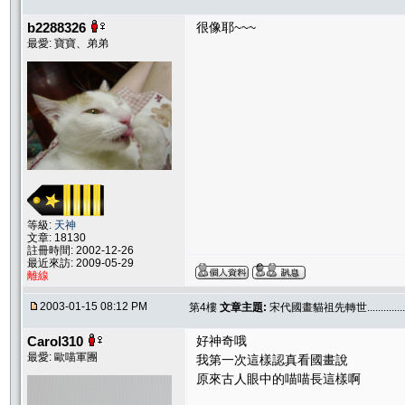
b2288326
很像耶~~~
最愛: 寶寶、弟弟
等級:
天神
文章: 18130
註冊時間: 2002-12-26
最近來訪: 2009-05-29
離線
2003-01-15 08:12 PM
第4樓
文章主題:
宋代國畫貓祖先轉世..............
Carol310
好神奇哦
最愛: 歐喵軍團
我第一次這樣認真看國畫說
原來古人眼中的喵喵長這樣啊