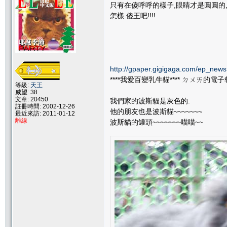
只有在傻呼呼的樣子,眼睛才是圓圓的
怎樣.傻王吧!!!!
http://gpaper.gigigaga.com/ep_ne
****我愛百變乳牛貓**** ㄉㄨㄞ的電子
等級:
天王
威望: 38
文章: 20450
我們家的波斯貓是灰色的.
註冊時間: 2002-12-26
他的朋友也是波斯貓~~~~~~~
最近來訪: 2011-01-12
離線
波斯貓的罐頭~~~~~~~喵喵~~