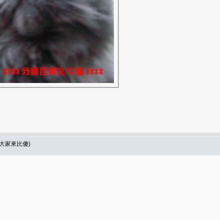
*(大家來比傻)
！