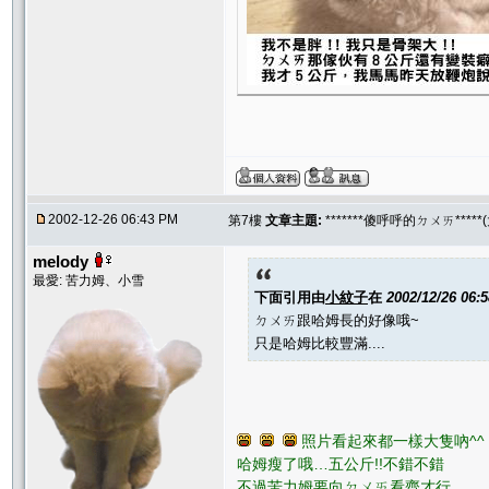
2002-12-26 06:43 PM
第7樓
文章主題:
*******傻呼呼的ㄉㄨㄞ****
melody
最愛: 苦力姆、小雪
下面引用由
小紋子
在
2002/12/26 06:
ㄉㄨㄞ跟哈姆長的好像哦~
只是哈姆比較豐滿....
照片看起來都一樣大隻吶^^
哈姆瘦了哦…五公斤!!不錯不錯
不過苦力姆要向ㄉㄨㄞ看齊才行…