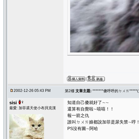
2002-12-26 05:43 PM
第2樓
文章主題:
*******傻呼呼的ㄉㄨㄞ****
sisi
知道自己傻就好了∼∼
最愛: 加菲裘天使小布貝克漢
還算有自覺啦∼嘻嘻！！
報一箭之仇
誰叫ㄉㄨㄞ娘都說加菲是尿失禁∼哼
PS沒有圖∼阿哈