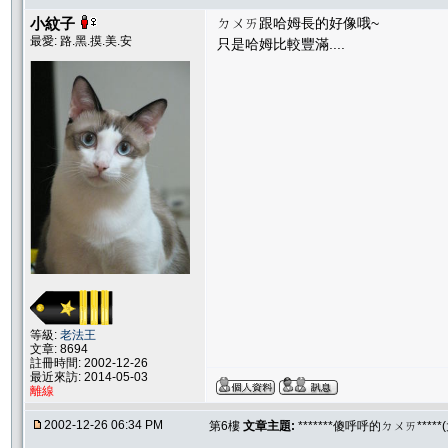
小紋子
ㄉㄨㄞ跟哈姆長的好像哦~
最愛: 路.黑.摸.美.安
只是哈姆比較豐滿....
等級:
老法王
文章: 8694
註冊時間: 2002-12-26
最近來訪: 2014-05-03
離線
2002-12-26 06:34 PM
第6樓
文章主題:
*******傻呼呼的ㄉㄨㄞ****