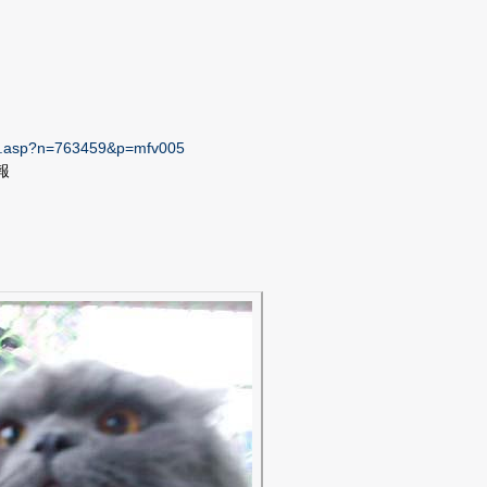
,
ws.asp?n=763459&p=mfv005
報