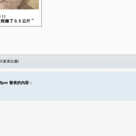
*(大家來比傻)
58pm
發表的內容：