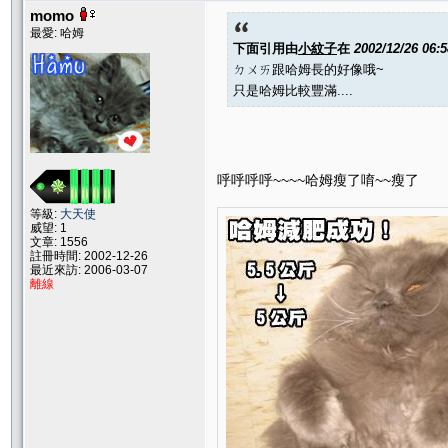
momo
最愛: 哈姆
下面引用由
小紋子
在
2002/12/26 06:
ㄉㄨㄞ跟哈姆長的好像哦~
只是哈姆比較豐滿....
呼呼呼呼~~~~哈姆瘦了唷~~瘦了
等級:
大天使
威望: 1
文章: 1556
註冊時間: 2002-12-26
最近來訪: 2006-03-07
離線