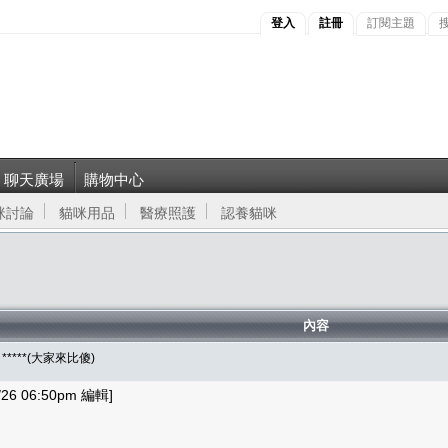
登入
註冊
訂閱主題
聊天廣場
購物中心
咪討論
貓咪用品
醫療照護
認養貓咪
內容
*****(大家來比傻)
 06:50pm 編輯]