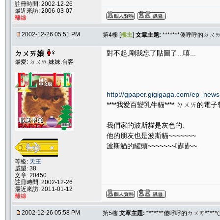
註冊時間: 2002-12-26
最近來訪: 2006-03-07
離線
2002-12-26 05:51 PM
第4樓 [
樓主
]
文章主題:
*******傻呼呼的ㄉㄨㄞ
ㄉㄨㄞ娘
對不起,剛我忘了貼圖了...嘻...
最愛: ㄉㄨㄞ.妹妹.台客
http://gpaper.gigigaga.com/ep_ne
****我愛百變乳牛貓**** ㄉㄨㄞ的電子
我們家的波斯貓是灰色的.
他的朋友也是波斯貓~~~~~~~
波斯貓的罐頭~~~~~~~喵喵~~
等級:
天王
威望: 38
文章: 20450
註冊時間: 2002-12-26
最近來訪: 2011-01-12
離線
2002-12-26 05:58 PM
第5樓
文章主題:
*******傻呼呼的ㄉㄨㄞ****