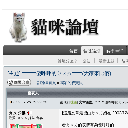
首頁
貓咪論壇
時尚生活
論壇分區 》
公告
最新主題
貓
[主題] *******傻呼呼的ㄉㄨㄞ*****(大家來比傻)
討論區首頁
»
我家的貓寶貝
發表人
2002-12-26 05:38 PM
第1樓 [
樓主
]
文章主題:
*******傻呼呼的ㄉㄨㄞ
ㄉㄨㄞ娘
[這篇文章最後由ㄉㄨㄞ娘在 2002/12/26
最愛: ㄉㄨㄞ.妹妹.台客
看ㄉㄨㄞ的表情有夠傻呼呼的..........