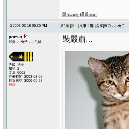
2003-03-16 05:35 PM
第3樓 [
樓主
]
文章主題:
[分享]溫刀ㄟ小兔子
poesia
裝嚴肅...
最愛: 小兔子，小毛驢
等級:
法王
威望: 2
文章: 6062
註冊時間: 2003-03-02
最近來訪: 2006-05-27
離線