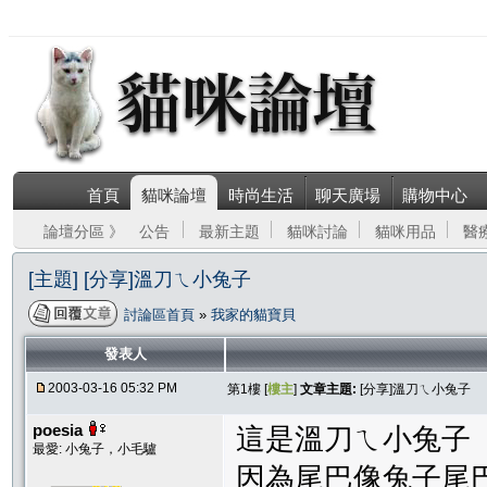
首頁
貓咪論壇
時尚生活
聊天廣場
購物中心
論壇分區 》
公告
最新主題
貓咪討論
貓咪用品
醫
[主題] [分享]溫刀ㄟ小兔子
討論區首頁
»
我家的貓寶貝
發表人
2003-03-16 05:32 PM
第1樓 [
樓主
]
文章主題:
[分享]溫刀ㄟ小兔子
poesia
這是溫刀ㄟ小兔子
最愛: 小兔子，小毛驢
因為尾巴像兔子尾巴,所