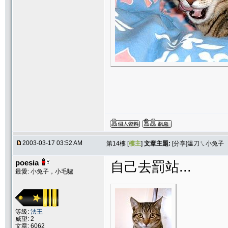
2003-03-17 03:52 AM
第14樓 [
樓主
]
文章主題:
[分享]溫刀ㄟ小兔子
poesia
自己去罰站...
最愛: 小兔子，小毛驢
等級:
法王
威望: 2
文章: 6062