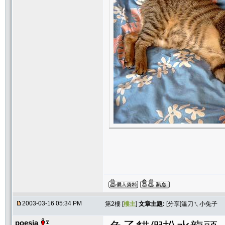
2003-03-16 05:34 PM
第2樓 [
樓主
]
文章主題:
[分享]溫刀ㄟ小兔子
poesia