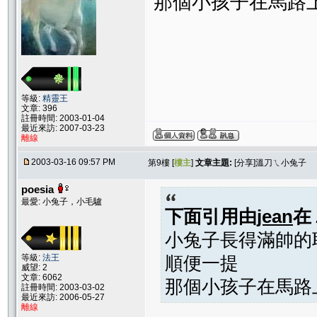
那個小孩子在馬路上
等級:
精靈王
文章: 396
註冊時間: 2003-01-04
最近來訪: 2007-03-23
離線
2003-03-16 09:57 PM
第9樓 [
樓主
]
文章主題:
[分享]溫刀ㄟ小兔子
poesia
最愛: 小兔子，小毛驢
下面引用由
jean
在
小兔子長得滿帥的耶
等級:
法王
順便一提
威望: 2
文章: 6062
那個小孩子在馬路上
註冊時間: 2003-03-02
最近來訪: 2006-05-27
離線