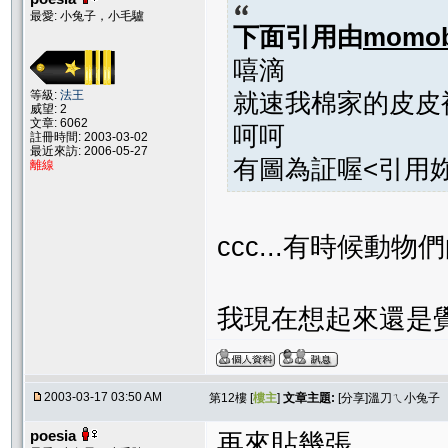
最愛: 小兔子，小毛驢
下面引用由
momo
嘻滴
等級:
法王
就速我棉家的皮皮
威望: 2
文章: 6062
呵呵
註冊時間: 2003-03-02
最近來訪: 2006-05-27
有圖為証喔<引用妳的
離線
ccc...有時候
我現在想起來還是
2003-03-17 03:50 AM
第12樓 [
樓主
]
文章主題:
[分享]溫刀ㄟ小兔子
poesia
再來貼幾張...