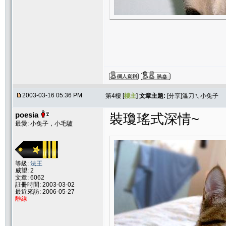
2003-03-16 05:36 PM
第4樓 [
樓主
]
文章主題:
[分享]溫刀ㄟ小兔子
poesia
裝瓊瑤式深情~
最愛: 小兔子，小毛驢
等級:
法王
威望: 2
文章: 6062
註冊時間: 2003-03-02
最近來訪: 2006-05-27
離線