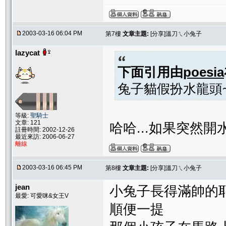
2003-03-16 06:04 PM
第7樓
文章主題:
[分享]溫刀ㄟ小兔子
lazycat
下面引用由
poesia
兔子貓假扮水龍頭
等級:
聖騎士
文章: 121
哈哈...如果突然
註冊時間: 2002-12-26
最近來訪: 2006-06-27
離線
2003-03-16 06:45 PM
第8樓
文章主題:
[分享]溫刀ㄟ小兔子
jean
小兔子長得滿帥的耶
最愛: 可愛咪&女王V
順便一提