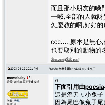
而且那小朋友的嗓門還
一喊,全部的人就訝異
怎麼教的啊,好好的
ccc.....原本
也要取別的動物的名字
2003-03-16 10:11 PM
第10樓
文章主題:
[分享]溫刀ㄟ小兔子
momobaby
最愛: 超強鼻屎王子皮皮喵
下面引用由
poesia
這是溫刀ㄟ小兔子
因為尾巴像兔子尾巴,所
等級:
天尊
威望: 3