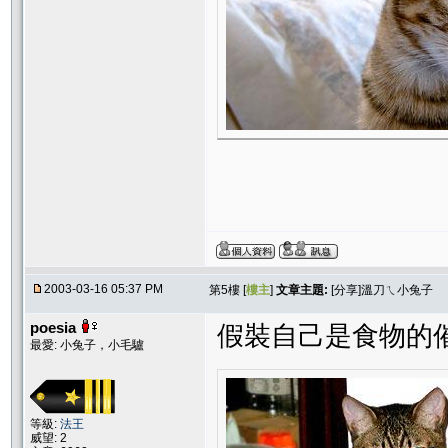
2003-03-16 05:37 PM
第5樓 [
樓主
]
文章主題:
[分享]溫刀ㄟ小兔子
poesia
假裝自己是食物的
最愛: 小兔子，小毛驢
等級:
法王
威望: 2