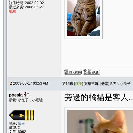
註冊時間: 2003-03-02
最近來訪: 2006-05-27
離線
2003-03-17 03:53 AM
第15樓 [
樓主
]
文章主題:
[分享]溫刀ㄟ小兔子
poesia
旁邊的橘貓是客人..
最愛: 小兔子，小毛驢
等級:
法王
威望: 2
文章: 6062