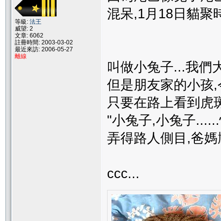
混呆,1月18日貓聚
等級:
法王
威望: 2
文章: 6062
註冊時間: 2003-03-02
最近來訪: 2006-05-27
離線
叫做小兔子...我們
但是朋友家的小孩,今
只要在路上看到虎斑貓
"小兔子,小兔子.....
弄得路人側目,爸媽尷尬
ccc...