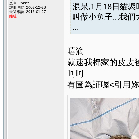
文章: 96665
混呆,1月18日貓聚
註冊時間: 2002-12-28
最近來訪: 2013-01-27
叫做小兔子...我們
離線
...
嘻滴
就速我棉家的皮皮
呵呵
有圖為証喔<引用妳的