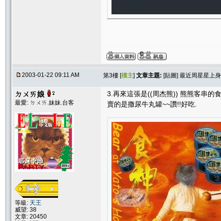
2003-01-22 09:11 AM
第3樓 [
樓主
]
文章主題:
[貼圖] 最近周星星上身..
ㄉㄨㄞ娘
3.再來這張是((周杰熊)) 熊熊客串的
最愛: ㄉㄨㄞ.妹妹.台客
賣的是撒尿牛丸罐~~讚!!好吃.
等級:
天王
威望: 38
文章: 20450