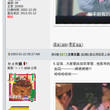
威望: 38
文章: 20450
註冊時間: 2002-12-26
最近來訪: 2011-01-12
離線
2003-01-22 09:27 AM
第6樓 [
樓主
]
文章主題:
[貼圖] 最近周星星上身..
ㄉㄨㄞ娘
5.這張...大家要給加菲掌聲...他客
最愛: ㄉㄨㄞ.妹妹.台客
如花~~~~~~~將將將將!!!
哈哈哈哈哈~~~