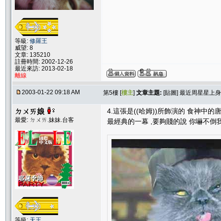
等級:
修羅王
威望: 8
文章: 135210
註冊時間: 2002-12-26
最近來訪: 2013-02-18
離線
2003-01-22 09:18 AM
第5樓 [
樓主
]
文章主題:
[貼圖] 最近周星星上身..
ㄉㄨㄞ娘
4.這張是((哈姆))所飾演的 食神中的唐
最愛: ㄉㄨㄞ.妹妹.台客
最經典的一幕 ,要夠賤的說 你嚇不倒
等級:
天王