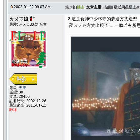
2003-01-22 09:07 AM
第2樓 [
樓主
]
文章主題:
[貼圖] 最近周星星上身..
ㄉㄨㄞ娘
2.這是食神中少林寺的夢遺方丈造型.
最愛: ㄉㄨㄞ.妹妹.台客
夢ㄉㄨㄞ方丈出現了.....一臉若有所
等級:
天王
威望: 38
文章: 20450
註冊時間: 2002-12-26
最近來訪: 2011-01-12
離線