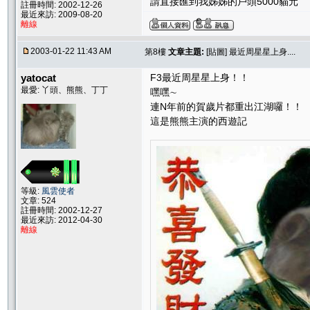
請直接匯到我姊姊的戶頭5000貓元
註冊時間: 2002-12-26
最近來訪: 2009-08-20
離線
2003-01-22 11:43 AM
第8樓
文章主題:
[貼圖] 最近周星星上身....
yatocat
F3最近周星星上身！！
最愛: 丫頭、熊熊、丁丁
嘿嘿∼
連N年前的賀歲片都重出江湖囉！！
這是熊熊主演的西遊記
等級:
風雲使者
文章: 524
註冊時間: 2002-12-27
最近來訪: 2012-04-30
離線