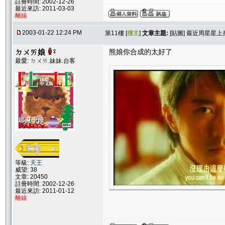
註冊時間: 2002-12-26
最近來訪: 2011-03-03
離線
2003-01-22 12:24 PM
第11樓 [
樓主
]
文章主題:
[貼圖] 最近周星星上身.
ㄉㄨㄞ娘
熊娘你合成的太好了
最愛: ㄉㄨㄞ.妹妹.台客
等級:
天王
威望: 38
文章: 20450
註冊時間: 2002-12-26
最近來訪: 2011-01-12
離線