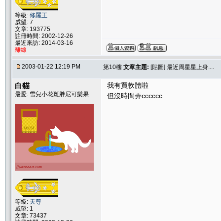
等級:
修羅王
威望: 7
文章: 193775
註冊時間: 2002-12-26
最近來訪: 2014-03-16
離線
2003-01-22 12:19 PM
第10樓
文章主題:
[貼圖] 最近周星星上身....
白貓
我有買軟體啦
最愛: 雪兒小花斑胖尼可樂果
但沒時間弄cccccc
等級:
天尊
威望: 1
文章: 73437