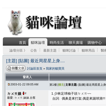
首頁
貓咪論壇
時尚生活
聊天廣場
購物中心
論壇分區 》
公告
最新主題
貓咪討論
貓咪用品
醫
[主題] [貼圖] 最近周星星上身....
討論區首頁
»
我家的貓寶貝
發表人
2003-01-22 09:05 AM
第1樓 [
樓主
]
文章主題:
[貼圖] 最近周星星上身..
ㄉㄨㄞ娘
1.少林足球柚子頭ㄉㄨㄞ~~
最愛: ㄉㄨㄞ.妹妹.台客
台詞: 偶鼻是來打架,偶是來踢球滴!!!