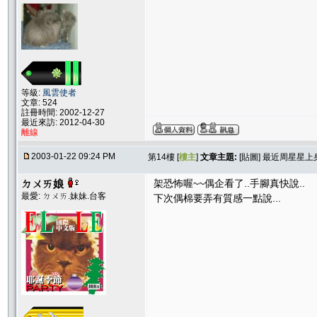
等級:
風雲使者
文章: 524
註冊時間: 2002-12-27
最近來訪: 2012-04-30
離線
2003-01-22 09:24 PM
第14樓 [
樓主
]
文章主題:
[貼圖] 最近周星星上身.
ㄉㄨㄞ娘
架恐怖喔~~偶企看了..手腳真快說..
最愛: ㄉㄨㄞ.妹妹.台客
下次偶棉要弄有質感一點說...