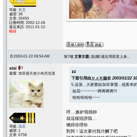
等級:
天王
威望: 38
文章: 20450
註冊時間: 2002-12-26
最近來訪: 2011-01-12
離線
2003-01-22 09:54 AM
第7樓
文章主題:
[貼圖] 最近周星星上身....
sisi
最愛: 加菲裘天使小布貝克漢
下面引用由
ㄉㄨㄞ娘
在
2003/01/22 1
5.這張...大家要給加菲掌聲...他客
如花~~~~~~~將將將將!!!
哈哈哈哈哈~~~
哼....嫉妒我很帥
就這樣毀謗我....
懶得你理你
等級:
法王
威望: 1
對阿！這次要付我片酬了吧
文章: 6758