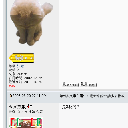
等級:
法老
威望: 3
文章: 30878
註冊時間: 2002-12-26
最近來訪: 2011-10-20
離線
2003-03-20 07:41 PM
第5樓
文章主題:
ㄡˇ是新來的~~請多多指教
ㄉㄨㄞ娘
是3花的ㄋ......
最愛: ㄉㄨㄞ.妹妹.台客