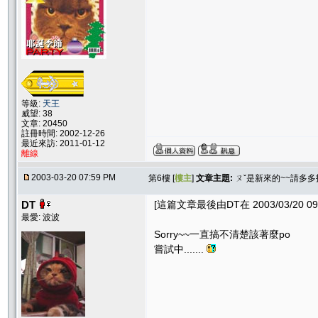
等級:
天王
威望: 38
文章: 20450
註冊時間: 2002-12-26
最近來訪: 2011-01-12
離線
2003-03-20 07:59 PM
第6樓 [
樓主
]
文章主題:
ㄡˇ是新來的~~請多多
DT
[這篇文章最後由DT在 2003/03/20 09
最愛: 波波
Sorry~~一直搞不清楚該著麼po
嘗試中.......