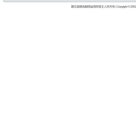
圖文版權為貓咪論壇與發文人所共有 | Copyright © 2002