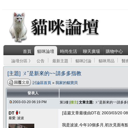
首頁
貓咪論壇
時尚生活
聊天廣場
購物中心
論壇分區 》
公告
最新主題
貓咪討論
貓咪用品
醫
[主題] ㄡˇ是新來的~~請多多指教
討論區首頁
»
我家的貓寶貝
發表人
2003-03-20 06:19 PM
第1樓 [
樓主
]
文章主題:
ㄡˇ是新來的~~請多多
DT
[這篇文章最後由DT在 2003/03/20 08
最愛: 波波
我是波波,今年10個多月,初次見面有點害