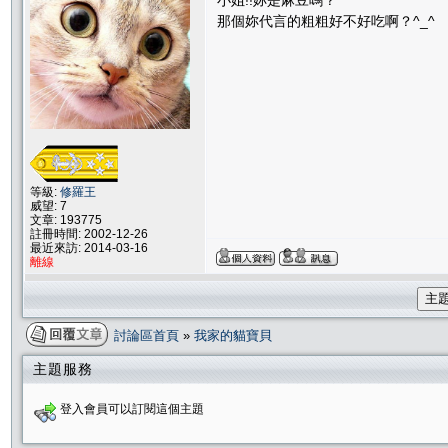
小姐!!妳是麻豆嗎？
那個妳代言的粗粗好不好吃啊？^_^
等級:
修羅王
威望: 7
文章: 193775
註冊時間: 2002-12-26
最近來訪: 2014-03-16
離線
主
討論區首頁
»
我家的貓寶貝
主題服務
登入會員可以訂閱這個主題