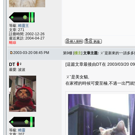
等級:
精靈王
文章: 271
註冊時間: 2002-12-26
最近來訪: 2004-04-27
離線
2003-03-20 08:45 PM
第9樓 [
樓主
]
文章主題:
ㄡˇ是新來的~~請多多
DT
[這篇文章最後由DT在 2003/03/20 09
最愛: 波波
ㄡˇ是美女貓,
在家裡的時候可愛至極,不過一出門就
等級:
精靈
文章: 207