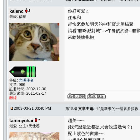
kalenc
你好可愛ㄛ
最愛: 福樂
住永和
趕快來參加明天的中和寶之屋貓聚
請看"貓咪派對城"-->午餐的約會--貓
來給姨姨抱抱
等級:
光明使者
文章: 986
註冊時間: 2002-12-30
最近來訪: 2011-02-17
離線
2003-03-21 03:40 PM
第15樓
文章主題:
ㄡˇ是新來的~~請多多指教
tammychai
超美~~~
最愛: 公主+天使卷
(我怎麼最近都是只會說這幾句？)
配上紫色的窗簾~~