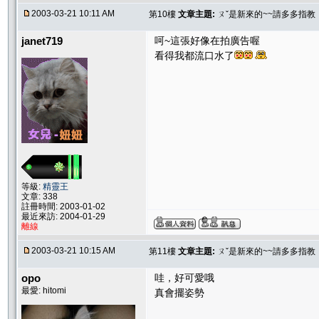
2003-03-21 10:11 AM
第10樓
文章主題:
ㄡˇ是新來的~~請多多指教
janet719
呵~這張好像在拍廣告喔
看得我都流口水了
等級:
精靈王
文章: 338
註冊時間: 2003-01-02
最近來訪: 2004-01-29
離線
2003-03-21 10:15 AM
第11樓
文章主題:
ㄡˇ是新來的~~請多多指教
opo
哇，好可愛哦
最愛: hitomi
真會擺姿勢