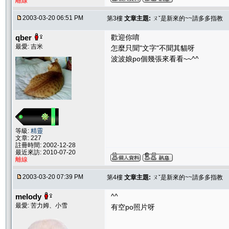
離線
2003-03-20 06:51 PM
第3樓
文章主題:
ㄡˇ是新來的~~請多多指教
qber
歡迎你唷
最愛: 吉米
怎麼只聞"文字"不聞其貓呀
波波娘po個幾張來看看~~^^
等級:
精靈
文章: 227
註冊時間: 2002-12-28
最近來訪: 2010-07-20
離線
2003-03-20 07:39 PM
第4樓
文章主題:
ㄡˇ是新來的~~請多多指教
melody
^^
最愛: 苦力姆、小雪
有空po照片呀