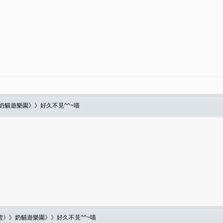
奶貓遊樂園》》好久不見^^~喵
蜜》》奶貓遊樂園》》好久不見^^~喵