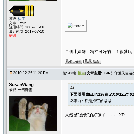
等級:
法王
文章: 7596
註冊時間: 2007-11-08
最近來訪: 2017-07-10
離線
二個小妹妹，精神可好的！！很愛玩
2010-12-25 11:20 PM
第543樓 [
樓主
]
文章主題:
TNR》守護天使波
SusanWang
最愛: 一言難盡
下面引用由
ELIN126
在
2010/12/24 0
吃東西∼都是掃空的@@
果然是"撿食"的好孩子∼∼∼ XD