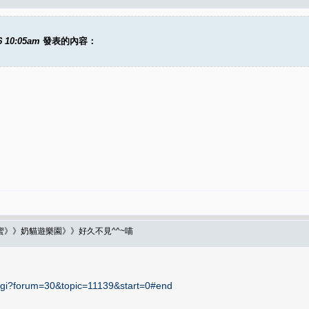
6 10:05am
發表的內容：
蜜》》奶貓遊樂園》》好久不見^^~喵
c.cgi?forum=30&topic=11139&start=0#end