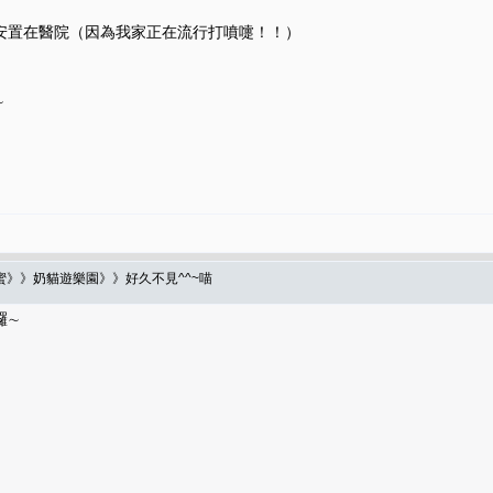
安置在醫院（因為我家正在流行打噴嚏！！）
∼
蜜》》奶貓遊樂園》》好久不見^^~喵
囉∼