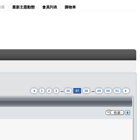
搜尋
最新主題動態
會員列表
購物車
...
...
◄
1
2
3
36
37
38
49
50
51
►