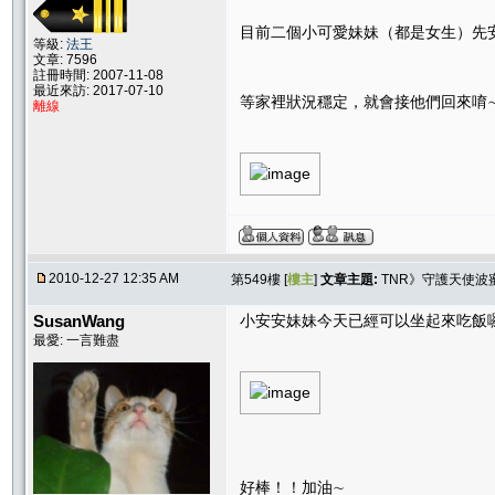
目前二個小可愛妹妹（都是女生）先
等級:
法王
文章: 7596
註冊時間: 2007-11-08
最近來訪: 2017-07-10
等家裡狀況穩定，就會接他們回來唷
離線
2010-12-27 12:35 AM
第549樓 [
樓主
]
文章主題:
TNR》守護天使波
SusanWang
小安安妹妹今天已經可以坐起來吃飯
最愛: 一言難盡
好棒！！加油∼