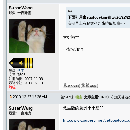
SusanWang
最愛: 一言難盡
下面引用由
starlovekim
在
2010/12/2
安安早上有稍微坐起來吃飯飯嚕~~
太好啦^^
小安安加油!!
等級:
法王
文章: 7596
註冊時間: 2007-11-08
最近來訪: 2017-07-10
離線
2010-12-27 12:26 AM
第547樓 [
樓主
]
文章主題:
TNR》守護天使波
SusanWang
救生版的蘆洲小小貓^^
最愛: 一言難盡
http://www.supervr.net/catbbs/topi