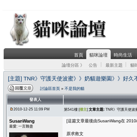
首頁
貓咪論壇
時尚生活
論壇分區 》
公告
最新主題
貓
[主題] TNR》守護天使波蜜》》奶貓遊樂園》》好久不
討論區首頁
»
不是我的貓
發表人
2010-12-25 11:09 PM
第541樓 [
樓主
]
文章主題:
TNR》守護天使波
SusanWang
[這篇文章最後由SusanWang在 2010/12
最愛: 一言難盡
原求救文