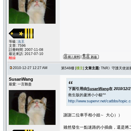
等級:
法王
文章: 7596
註冊時間: 2007-11-08
最近來訪: 2017-07-10
離線
2010-12-27 12:27 AM
第548樓 [
樓主
]
文章主題:
TNR》守護天使波
SusanWang
最愛: 一言難盡
下面引用由
SusanWang
在
2010/12/
救生版的蘆洲小小貓^^
http://www.supervr.net/catbbs/topic
謝謝二位車手相小姐∼ 大心））
雖然發生一點迷路的小插曲，還是將