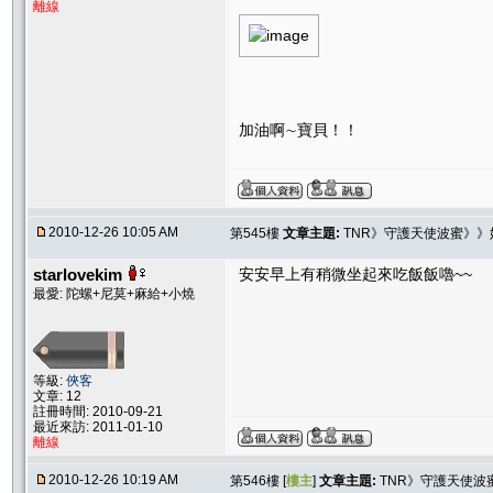
離線
加油啊∼寶貝！！
2010-12-26 10:05 AM
第545樓
文章主題:
TNR》守護天使波蜜》》
starlovekim
安安早上有稍微坐起來吃飯飯嚕~~
最愛: 陀螺+尼莫+麻給+小燒
等級:
俠客
文章: 12
註冊時間: 2010-09-21
最近來訪: 2011-01-10
離線
2010-12-26 10:19 AM
第546樓 [
樓主
]
文章主題:
TNR》守護天使波