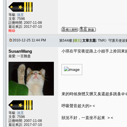
等級:
法王
文章: 7596
註冊時間: 2007-11-08
最近來訪: 2017-07-10
離線
2010-12-25 11:44 PM
第544樓 [
樓主
]
文章主題:
TNR》守護天使波
SusanWang
小琪在平安夜從路上小姐手上拎回來
最愛: 一言難盡
來的時候身體又髒又臭還超多跳蚤＠
呼吸聲音超大的> <
等級:
法王
文章: 7596
狀況不好，一直坐不起來 > <
註冊時間: 2007-11-08
最近來訪: 2017-07-10