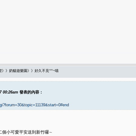
蜜》》奶貓遊樂園》》好久不見^^~喵
27 00:26am
發表的內容：
.cgi?forum=30&topic=11139&start=0#end
二個小可愛平安送到新竹囉∼