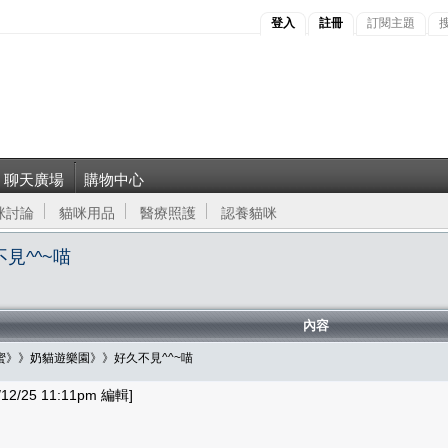
登入
註冊
訂閱主題
聊天廣場
購物中心
咪討論
貓咪用品
醫療照護
認養貓咪
見^^~喵
內容
蜜》》奶貓遊樂園》》好久不見^^~喵
/25 11:11pm 編輯]