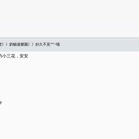
蜜》》奶貓遊樂園》》好久不見^^~喵
的小三花，安安
＠