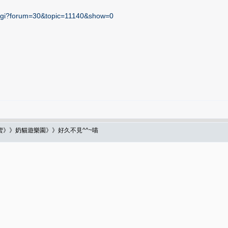
c.cgi?forum=30&topic=11140&show=0
蜜》》奶貓遊樂園》》好久不見^^~喵