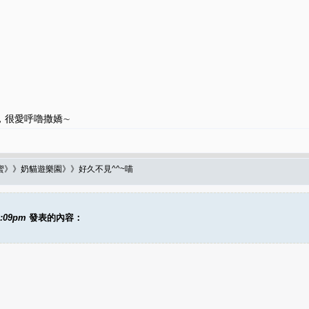
，很愛呼嚕撒嬌∼
蜜》》奶貓遊樂園》》好久不見^^~喵
2:09pm
發表的內容：