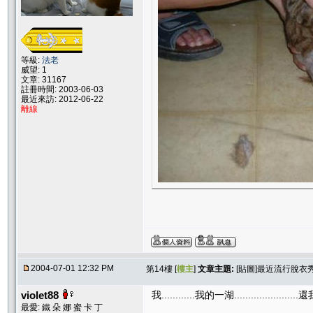
等級:
法老
威望: 1
文章: 31167
註冊時間: 2003-06-03
最近來訪: 2012-06-22
離線
2004-07-01 12:32 PM
第14樓 [
樓主
]
文章主題:
[貼圖]最近流行脫衣
violet88
我............我的一湖......................
最愛: 鐵 朵 娜 蜜 卡 丁