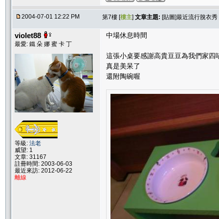
2004-07-01 12:22 PM
第7樓 [
樓主
]
文章主題:
[貼圖]最近流行脫衣秀
violet88
中場休息時間
最愛: 鐵 朵 娜 蜜 卡 丁
這張小桌要感謝高貴豆豆為我們家四
真是美呆了
還附陶碗喔
等級:
法老
威望: 1
文章: 31167
註冊時間: 2003-06-03
最近來訪: 2012-06-22
離線