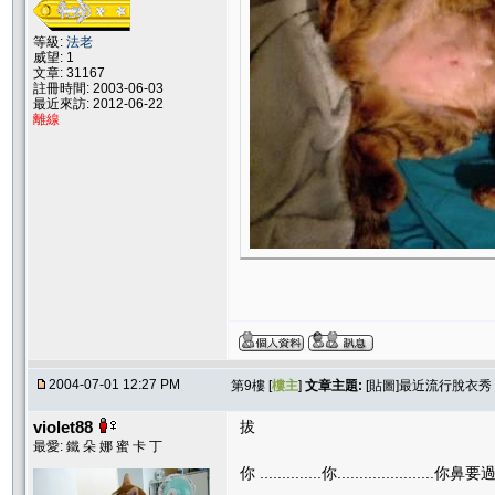
等級:
法老
威望: 1
文章: 31167
註冊時間: 2003-06-03
最近來訪: 2012-06-22
離線
2004-07-01 12:27 PM
第9樓 [
樓主
]
文章主題:
[貼圖]最近流行脫衣秀
violet88
拔
最愛: 鐵 朵 娜 蜜 卡 丁
你 ..............你......................你鼻