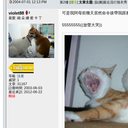
2004-07-01 12:13 PM
第2樓 [
樓主
]
文章主題:
[貼圖]最近流行脫衣秀
violet88
可是我阿母前幾天居然命令拔帶我跟
最愛: 鐵 朵 娜 蜜 卡 丁
55555555((放聲大哭))
等級:
法老
威望: 1
文章: 31167
註冊時間: 2003-06-03
最近來訪: 2012-06-22
離線