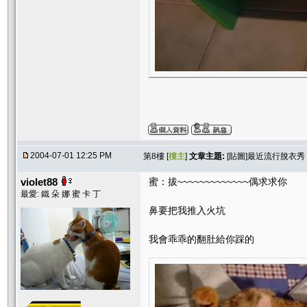
2004-07-01 12:25 PM
第8樓 [
樓主
]
文章主題:
[貼圖]最近流行脫衣秀
violet88
蜜：拔~~~~~~~~~~~~~偶求求你
最愛: 鐵 朵 娜 蜜 卡 丁
鼻要把我推入火坑
我會乖乖的翻肚給你踩的