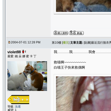
2004-07-01 12:28 PM
第10樓 [
樓主
]
文章主題:
[貼圖]最近流行脫衣
violet88
我............我................我會............
最愛: 鐵 朵 娜 蜜 卡 丁
救喵啊~~~~~~~~~~~
白喵王子快來救偶啊
等級:
法老
威望: 1