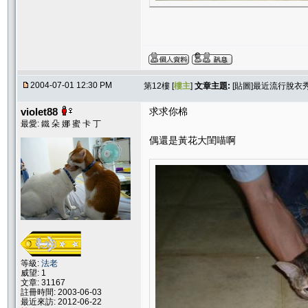
2004-07-01 12:30 PM
第12樓 [
樓主
]
文章主題:
[貼圖]最近流行脫衣
violet88
求求你棉
最愛: 鐵 朵 娜 蜜 卡 丁
偶還是黃花大閨喵啊
等級:
法老
威望: 1
文章: 31167
註冊時間: 2003-06-03
最近來訪: 2012-06-22