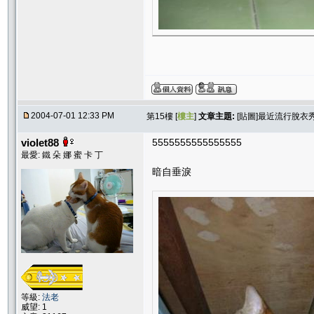
2004-07-01 12:33 PM
第15樓 [
樓主
]
文章主題:
[貼圖]最近流行脫衣
violet88
5555555555555555
最愛: 鐵 朵 娜 蜜 卡 丁
暗自垂淚
等級:
法老
威望: 1