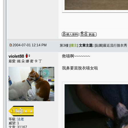
2004-07-01 12:14 PM
第3樓 [
樓主
]
文章主題:
[貼圖]最近流行脫衣秀
violet88
救喵啊~~~~~~~
最愛: 鐵 朵 娜 蜜 卡 丁
我鼻要當脫衣喵女啦
等級:
法老
威望: 1
文章: 31167