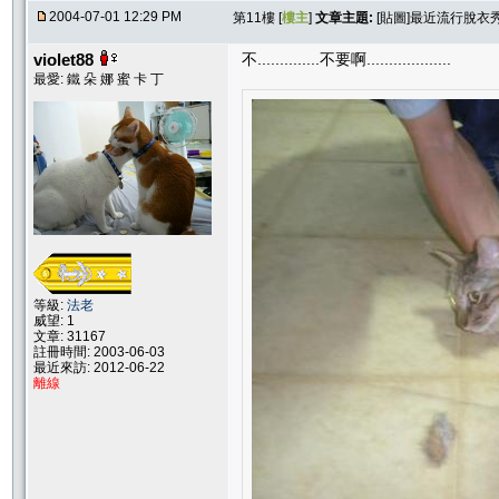
2004-07-01 12:29 PM
第11樓 [
樓主
]
文章主題:
[貼圖]最近流行脫衣
violet88
不..............不要啊...................
最愛: 鐵 朵 娜 蜜 卡 丁
等級:
法老
威望: 1
文章: 31167
註冊時間: 2003-06-03
最近來訪: 2012-06-22
離線