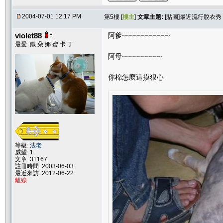
2004-07-01 12:17 PM
第5樓 [
樓主
]
文章主題:
[貼圖]最近流行脫衣秀
violet88
阿爹~~~~~~~~~~~~
最愛: 鐵 朵 娜 蜜 卡 丁
阿母~~~~~~~~~~
你棉怎麼這摸狠心
等級:
法老
威望: 1
文章: 31167
註冊時間: 2003-06-03
最近來訪: 2012-06-22
離線