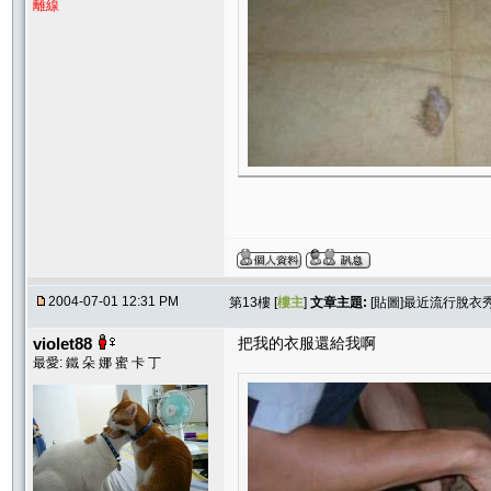
離線
2004-07-01 12:31 PM
第13樓 [
樓主
]
文章主題:
[貼圖]最近流行脫衣
violet88
把我的衣服還給我啊
最愛: 鐵 朵 娜 蜜 卡 丁