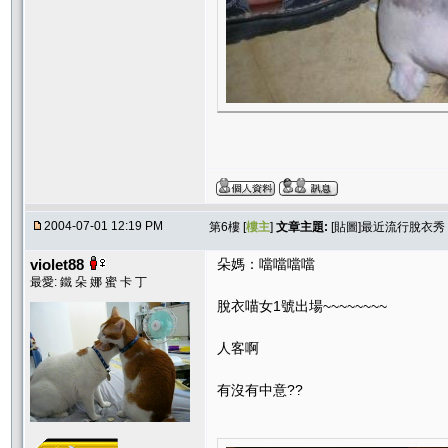
2004-07-01 12:19 PM
第6樓 [
樓主
]
文章主題:
[貼圖]最近流行脫衣秀
violet88
朵媽：噹噹噹噹
最愛: 鐵 朵 娜 蜜 卡 丁
脫衣喵女1號出場~~~~~~~~
人客啊
有沒有中意??