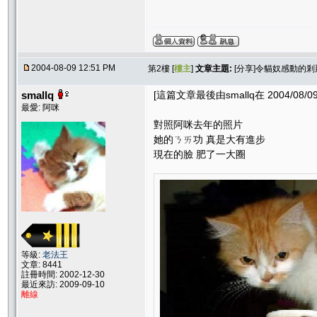
2004-08-09 12:51 PM
第2樓 [
樓主
]
文章主題:
[分享]令貓奴感動的剎
smallq
[這篇文章最後由smallq在 2004/08/09
最愛: 阿咪
對照阿咪去年的照片
她的ㄋㄞ功 真是大有進步
現在的臉 肥了一大圈
等級:
老法王
文章: 8441
註冊時間: 2002-12-30
最近來訪: 2009-09-10
離線