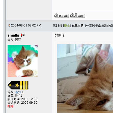
2004-08-09 08:02 PM
第13樓 [
樓主
]
文章主題:
[分享]令貓奴感動的
smallq
醉倒了
最愛: 阿咪
等級:
老法王
文章: 8441
註冊時間: 2002-12-30
最近來訪: 2009-09-10
離線