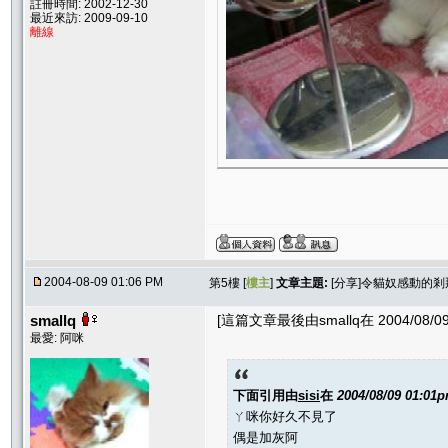
註冊時間: 2002-12-30
最近來訪: 2009-09-10
離線
2004-08-09 01:06 PM
第5樓 [
樓主
]
文章主題:
[分享]令貓奴感動的剎
smallq
[這篇文章最後由smallq在 2004/08/09
最愛: 阿咪
下面引用由
sisi
在
2004/08/09 01:01
ㄚ咪你好久不見了
偶是加灰阿