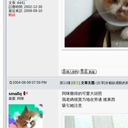
文章: 8441
註冊時間: 2002-12-30
最近來訪: 2009-09-10
離線
2004-08-09 07:59 PM
第11樓 [
樓主
]
文章主題:
[分享]令貓奴感動的
smallq
阿咪難得的可愛大頭照
最愛: 阿咪
我老媽很賣力地在旁邊 搖東西
吸引她注意