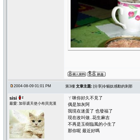
2004-08-09 01:01 PM
第3樓
文章主題:
[分享]令貓奴感動的剎那
sisi
ㄚ咪你好久不見了
最愛: 加菲裘天使小布貝克漢
偶是加灰阿
我現在迷蛋了 也發福了
現在改叫做..花生麻吉
不再是玉樹臨風的小生了
那你呢 最近好嗎