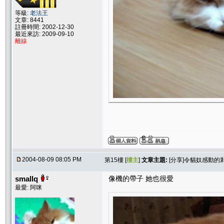
等級:
老法王
文章: 8441
註冊時間: 2002-12-30
最近來訪: 2009-09-10
離線
2004-08-09 08:05 PM
第15樓 [
樓主
]
文章主題:
[分享]令貓奴感動的
smallq
像機的帶子 她也很愛
最愛: 阿咪