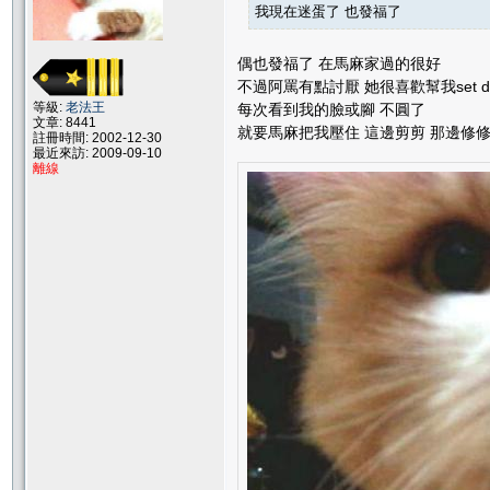
我現在迷蛋了 也發福了
偶也發福了 在馬麻家過的很好
不過阿罵有點討厭 她很喜歡幫我set d
等級:
老法王
每次看到我的臉或腳 不圓了
文章: 8441
就要馬麻把我壓住 這邊剪剪 那邊修
註冊時間: 2002-12-30
最近來訪: 2009-09-10
離線