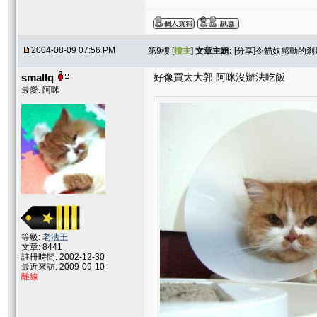
2004-08-09 07:56 PM
第9樓 [
樓主
]
文章主題:
[分享]令貓奴感動的剎
smallq
好像買太大郭 阿咪沒辦法吃飯
最愛: 阿咪
等級:
老法王
文章: 8441
註冊時間: 2002-12-30
最近來訪: 2009-09-10
離線