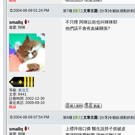
離線
2004-08-09 01:24 PM
第7樓 [
樓主
]
文章主題:
[分享]令貓奴感動的剎
smallq
不只哩 阿咪以前也叫咪咪耶
最愛: 阿咪
他們該不會有血緣關係?
等級:
老法王
文章: 8441
註冊時間: 2002-12-30
最近來訪: 2009-09-10
離線
2004-08-09 07:54 PM
第8樓 [
樓主
]
文章主題:
[分享]令貓奴感動的剎
smallq
上禮拜很口憐 醫生說脖子抓破皮
最愛: 阿咪