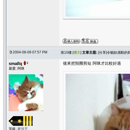
2004-08-09 07:57 PM
第10樓 [
樓主
]
文章主題:
[分享]令貓奴感動的
smallq
後來把頸圈剪短 阿咪才比較好過
最愛: 阿咪
等級:
老法王