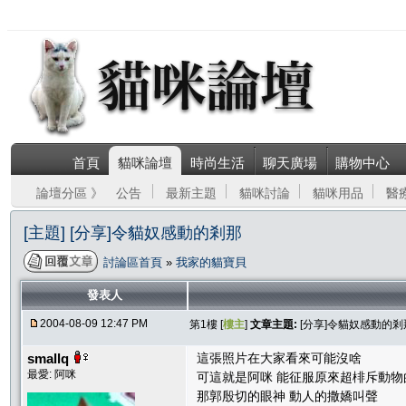
首頁
貓咪論壇
時尚生活
聊天廣場
購物中心
論壇分區 》
公告
最新主題
貓咪討論
貓咪用品
醫
[主題] [分享]令貓奴感動的剎那
討論區首頁
»
我家的貓寶貝
發表人
2004-08-09 12:47 PM
第1樓 [
樓主
]
文章主題:
[分享]令貓奴感動的剎
smallq
這張照片在大家看來可能沒啥
最愛: 阿咪
可這就是阿咪 能征服原來超棑斥動物
那郭殷切的眼神 動人的撒嬌叫聲