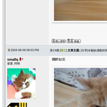
2004-08-09 08:03 PM
第14樓 [
樓主
]
文章主題:
[分享]令貓奴感動的
smallq
爛醉如泥
最愛: 阿咪