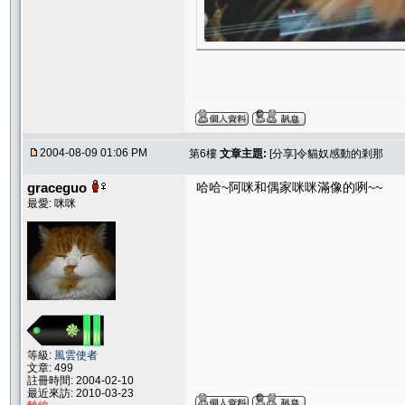
2004-08-09 01:06 PM
第6樓
文章主題:
[分享]令貓奴感動的剎那
graceguo
哈哈~阿咪和偶家咪咪滿像的咧~~
最愛: 咪咪
等級:
風雲使者
文章: 499
註冊時間: 2004-02-10
最近來訪: 2010-03-23