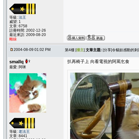
等級:
法王
威望: 1
文章: 6758
註冊時間: 2002-12-26
最近來訪: 2009-08-20
離線
2004-08-09 01:02 PM
第4樓 [
樓主
]
文章主題:
[分享]令貓奴感動的剎
smallq
扒再椅子上 向看電視的阿罵乞食
最愛: 阿咪
等級:
老法王
文章: 8441