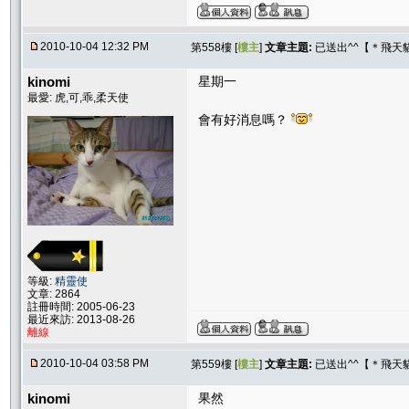
2010-10-04 12:32 PM
第558樓 [
樓主
]
文章主題:
已送出^^【＊飛天
kinomi
星期一
最愛: 虎,可,乖,柔天使
會有好消息嗎？
等級:
精靈使
文章: 2864
註冊時間: 2005-06-23
最近來訪: 2013-08-26
離線
2010-10-04 03:58 PM
第559樓 [
樓主
]
文章主題:
已送出^^【＊飛天
kinomi
果然