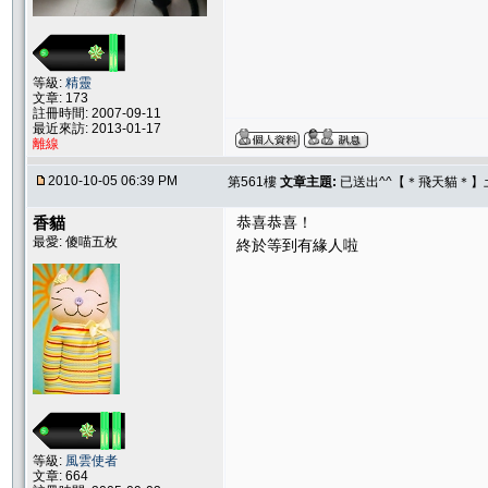
等級:
精靈
文章: 173
註冊時間: 2007-09-11
最近來訪: 2013-01-17
離線
2010-10-05 06:39 PM
第561樓
文章主題:
已送出^^【＊飛天貓＊】土
香貓
恭喜恭喜！
最愛: 傻喵五枚
終於等到有緣人啦
等級:
風雲使者
文章: 664