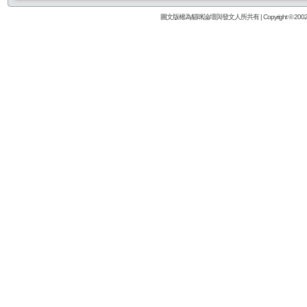
圖文版權為貓咪論壇與發文人所共有 | Copyright © 2002