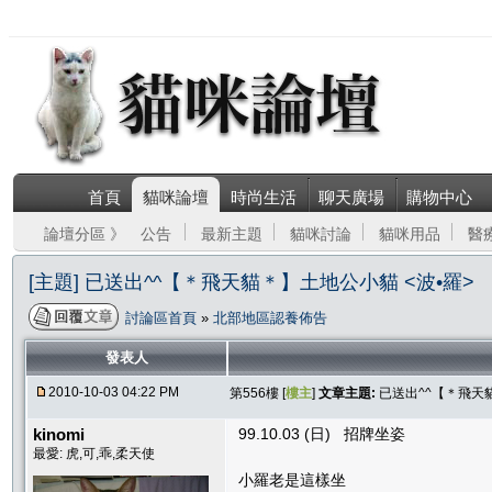
首頁
貓咪論壇
時尚生活
聊天廣場
購物中心
論壇分區 》
公告
最新主題
貓咪討論
貓咪用品
醫
[主題] 已送出^^【＊飛天貓＊】土地公小貓 <波•羅>
討論區首頁
»
北部地區認養佈告
發表人
2010-10-03 04:22 PM
第556樓 [
樓主
]
文章主題:
已送出^^【＊飛天
kinomi
99.10.03 (日) 招牌坐姿
最愛: 虎,可,乖,柔天使
小羅老是這樣坐