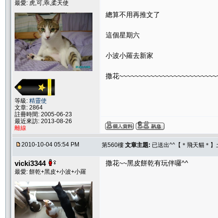
最愛: 虎,可,乖,柔天使
總算不用再推文了
這個星期六
小波小羅去新家
撒花~~~~~~~~~~~~~~~~~~~~~~~~~
等級:
精靈使
文章: 2864
註冊時間: 2005-06-23
最近來訪: 2013-08-26
離線
2010-10-04 05:54 PM
第560樓
文章主題:
已送出^^【＊飛天貓＊】土
vicki3344
撒花~~黑皮餅乾有玩伴囉^^
最愛: 餅乾+黑皮+小波+小羅