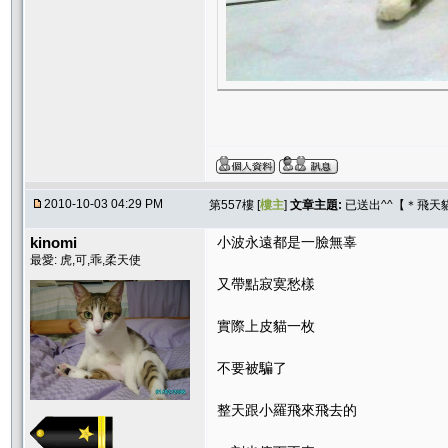
2010-10-03 04:29 PM
第557樓 [
樓主
]
文章主題:
已送出^^【＊飛天
kinomi
小波永遠都是一臉無辜
最愛: 虎,可,乖,柔天使
又帶點寂寞愁樣
實際上皮貓一枚
不要被騙了
整天跟小羅飛來飛去的