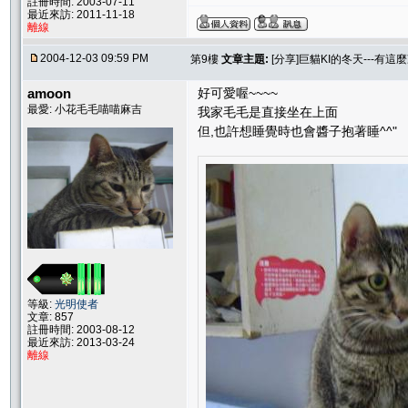
註冊時間: 2003-07-11
最近來訪: 2011-11-18
離線
2004-12-03 09:59 PM
第9樓
文章主題:
[分享]巨貓KI的冬天---有這麼
amoon
好可愛喔~~~~
最愛: 小花毛毛喵喵麻吉
我家毛毛是直接坐在上面
但,也許想睡覺時也會醬子抱著睡^^"
等級:
光明使者
文章: 857
註冊時間: 2003-08-12
最近來訪: 2013-03-24
離線