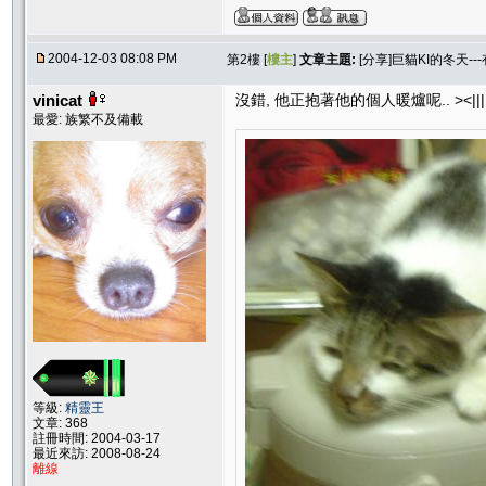
2004-12-03 08:08 PM
第2樓 [
樓主
]
文章主題:
[分享]巨貓KI的冬天--
vinicat
沒錯, 他正抱著他的個人暖爐呢.. ><|||
最愛: 族繁不及備載
等級:
精靈王
文章: 368
註冊時間: 2004-03-17
最近來訪: 2008-08-24
離線