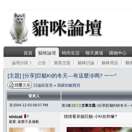
首頁
貓咪論壇
時尚生活
聊天廣場
購物中心
論壇分區 》
公告
最新主題
貓咪討論
貓咪用品
醫
[主題] [分享]巨貓KI的冬天---有這麼冷嗎? 一一"
討論區首頁
»
我家的貓寶貝
發表人
2004-12-03 08:07 PM
第1樓 [
樓主
]
文章主題:
[分享]巨貓KI的冬天--
vinicat
猜猜看呆臉巨貓-小KI在幹嘛?
最愛: 族繁不及備載