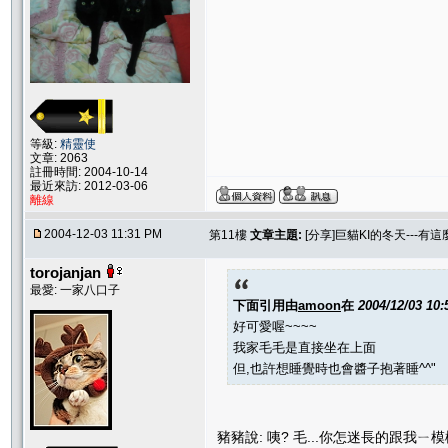
等級:
精靈使
文章: 2063
註冊時間: 2004-10-14
最近來訪: 2012-03-06
離線
2004-12-03 11:31 PM
第11樓
文章主題:
[分享]巨貓KI的冬天---有這
torojanjan
最愛: 一家八口子
下面引用由
amoon
在
2004/12/03 10
好可愛喔~~~~
我家毛毛是直接坐在上面
但,也許想睡覺時也會醬子抱著睡^^"
豬豬說: 咦? 毛...你怎迷長的跟我ㄧ模樣啊.