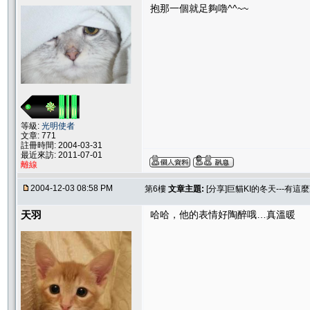
抱那一個就足夠嚕^^~~
等級:
光明使者
文章: 771
註冊時間: 2004-03-31
最近來訪: 2011-07-01
離線
2004-12-03 08:58 PM
第6樓
文章主題:
[分享]巨貓KI的冬天---有這麼
天羽
哈哈，他的表情好陶醉哦…真溫暖