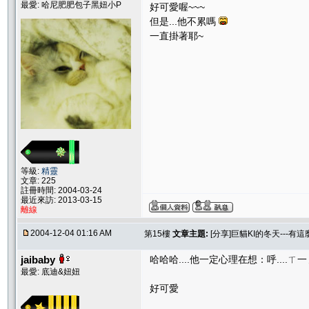
最愛: 哈尼肥肥包子黑妞小P
好可愛喔~~~
但是...他不累嗎
一直掛著耶~
等級:
精靈
文章: 225
註冊時間: 2004-03-24
最近來訪: 2013-03-15
離線
2004-12-04 01:16 AM
第15樓
文章主題:
[分享]巨貓KI的冬天---有這
jaibaby
哈哈哈....他一定心理在想：呼....ㄒ一
最愛: 底迪&妞妞
好可愛