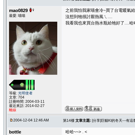
mao0829
之前我怕我家喵會冷~買了台電暖氣
最愛: 喵喵
沒想到牠很討厭熱風ㄟ....
我看我也來買台熱水瓶給牠好了....哈
等級:
光明使者
文章: 704
註冊時間: 2004-03-11
最近來訪: 2014-02-27
離線
2004-12-04 12:46 AM
第14樓
文章主題:
[分享]巨貓KI的冬天---有這
bottle
哈哈~~> . <