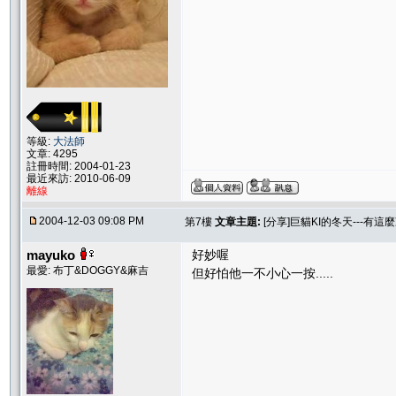
等級:
大法師
文章: 4295
註冊時間: 2004-01-23
最近來訪: 2010-06-09
離線
2004-12-03 09:08 PM
第7樓
文章主題:
[分享]巨貓KI的冬天---有這麼
mayuko
好妙喔
最愛: 布丁&DOGGY&麻吉
但好怕他一不小心一按.....