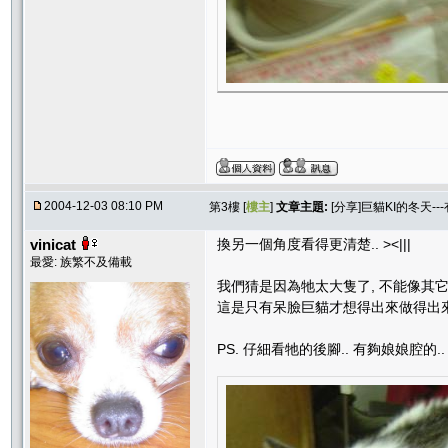
2004-12-03 08:10 PM
第3樓 [
樓主
]
文章主題:
[分享]巨貓KI的冬天--
vinicat
換另一個角度看得更清楚.. ><|||
最愛: 族繁不及備載
我們猜是因為牠太大隻了, 不能像其它
這是只有呆臉巨貓才想得出來做得出來
PS. 仔細看牠的後腳.. 有夠娘娘腔的..