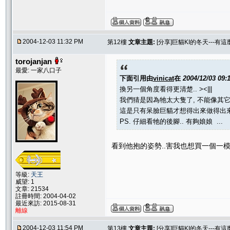
2004-12-03 11:32 PM
第12樓
文章主題:
[分享]巨貓KI的冬天---有這
torojanjan
最愛: 一家八口子
下面引用由
vinicat
在
2004/12/03 09
換另一個角度看得更清楚.. ><|||
我們猜是因為牠太大隻了, 不能像其它
這是只有呆臉巨貓才想得出來做得出來
PS. 仔細看牠的後腳.. 有夠娘娘 ...
看到他抱的姿勢..害我也想買一個一模一樣
等級:
天王
威望: 1
文章: 21534
註冊時間: 2004-04-02
最近來訪: 2015-08-31
離線
2004-12-03 11:54 PM
第13樓
文章主題:
[分享]巨貓KI的冬天---有這