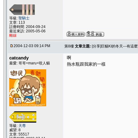
等級:
聖騎士
文章: 113
註冊時間: 2004-09-24
最近來訪: 2005-05-06
離線
2004-12-03 09:14 PM
第8樓
文章主題:
[分享]巨貓KI的冬天---有這麼
catcandy
啊
最愛: 哥哥+maru+咬人貓
熱水瓶跟我家的一樣
等級:
天尊
威望: 8
文章: 55517