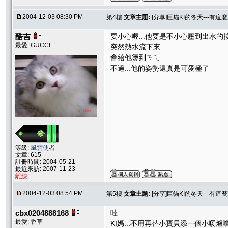
2004-12-03 08:30 PM
第4樓
文章主題:
[分享]巨貓KI的冬天---有這麼
酷吉
要小心喔...他要是不小心壓到出水的
最愛: GUCCI
突然熱水流下來
會給他燙到ㄋㄟ
不過...他的姿勢還真是可愛極了
等級:
風雲使者
文章: 615
註冊時間: 2004-05-21
最近來訪: 2007-11-23
離線
2004-12-03 08:54 PM
第5樓
文章主題:
[分享]巨貓KI的冬天---有這麼
cbx0204888168
哇.....
最愛: 香草
KI媽...不用再替小寶貝添一個小暖爐嚕