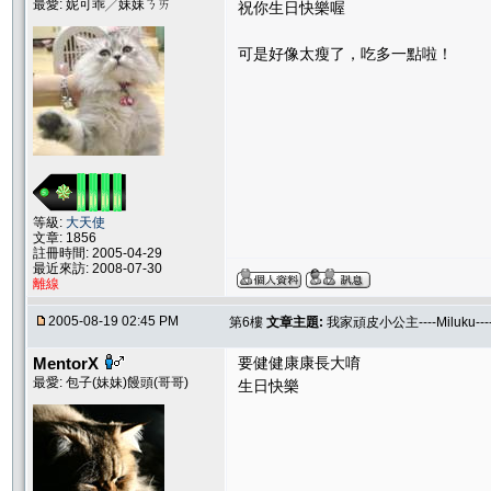
最愛: 妮可乖╱妹妹ㄋㄞ
祝你生日快樂喔
可是好像太瘦了，吃多一點啦！
等級:
大天使
文章: 1856
註冊時間: 2005-04-29
最近來訪: 2008-07-30
離線
2005-08-19 02:45 PM
第6樓
文章主題:
我家頑皮小公主----Miluku-
MentorX
要健健康康長大唷
最愛: 包子(妹妹)饅頭(哥哥)
生日快樂