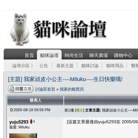
首頁
貓咪論壇
時尚生活
聊天廣場
購物中心
論壇分區 》
公告
最新主題
貓咪討論
貓咪用品
醫
[主題] 我家頑皮小公主----Miluku----生日快樂哦!
討論區首頁
»
我家的貓寶貝
發表人
2005-08-18 09:56 PM
第1樓 [
樓主
]
文章主題:
我家頑皮小公主----Mil
yuju5293
[這篇文章最後由yuju5293在 2005/08/
最愛: Miluku