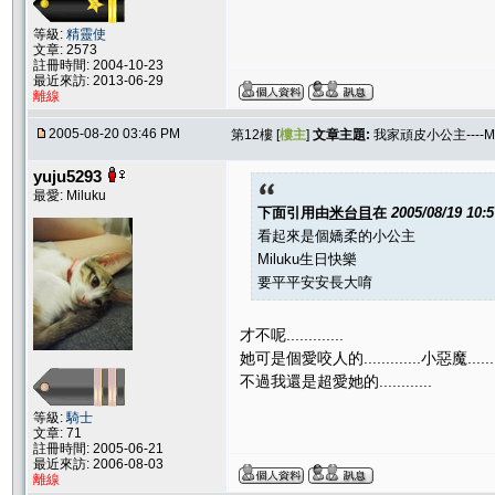
等級:
精靈使
文章: 2573
註冊時間: 2004-10-23
最近來訪: 2013-06-29
離線
2005-08-20 03:46 PM
第12樓 [
樓主
]
文章主題:
我家頑皮小公主----Mi
yuju5293
最愛: Miluku
下面引用由
米台目
在
2005/08/19 10:
看起來是個嬌柔的小公主
Miluku生日快樂
要平平安安長大唷
才不呢.............
她可是個愛咬人的.............小惡魔......
不過我還是超愛她的............
等級:
騎士
文章: 71
註冊時間: 2005-06-21
最近來訪: 2006-08-03
離線