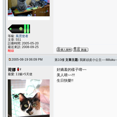
等級:
風雲使者
文章: 551
註冊時間: 2005-05-20
最近來訪: 2008-09-25
離線
2005-08-19 06:09 PM
第10樓
文章主題:
我家頑皮小公主----Miluku
荷娜
好嬌羞的樣子唷~~
最愛: 11貓+5天使
美人唷~~!!!
生日快樂!!