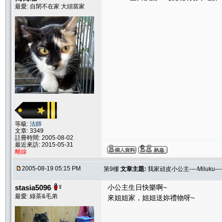
最愛: 自閉不在家 大頭當家
等級:
法師
文章: 3349
註冊時間: 2005-08-02
最近來訪: 2015-05-31
離線
2005-08-19 05:15 PM
第9樓
文章主題:
我家頑皮小公主----Miluku-
stasia5096
小公主生日快樂啊~
最愛: 綠茶&毛弟
來姐姐家，姐姐送妳禮物呀~