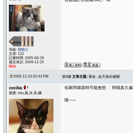
等級:
聖騎士
文章: 122
註冊時間: 2005-08-29
最近來訪: 2009-12-25
離線
2005-12-23 02:43 PM
第9樓
文章主題:
看啥...改天換你被關
cecilia
你家阿喵當時可能會想 : 阿喵真欠扁~
最愛: miu,風,冰,洛,娜
噗~~~