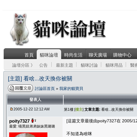
首頁
貓咪論壇
時尚生活
聊天廣場
購物中心
論壇分區 》
公告
最新主題
貓咪討論
貓咪用品
醫
[主題] 看啥...改天換你被關
討論區首頁
»
我家的貓寶貝
發表人
2005-12-22 12:12 AM
第1樓 [
樓主
]
文章主題:
看啥...改天換你被關
poity7327
[這篇文章最後由poity7327在 2005/12/
最愛: 喵黑妞弟弟妹妹黑璐璐
不知道為啥咪