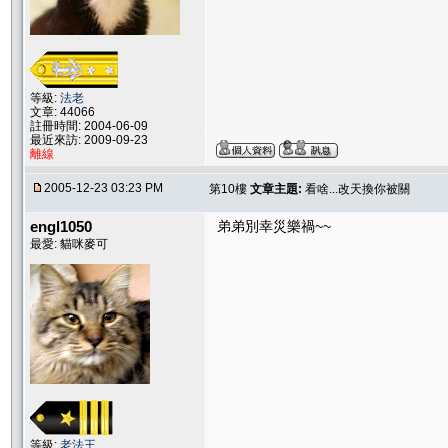
等級:
法老
文章: 44066
註冊時間: 2004-06-09
最近來訪: 2009-09-23
離線
2005-12-23 03:23 PM
第10樓
文章主題:
看啥...改天換你被關
engl1050
弟弟別幸災樂禍~~
最愛: 貓咪麥可
等級:
老法王