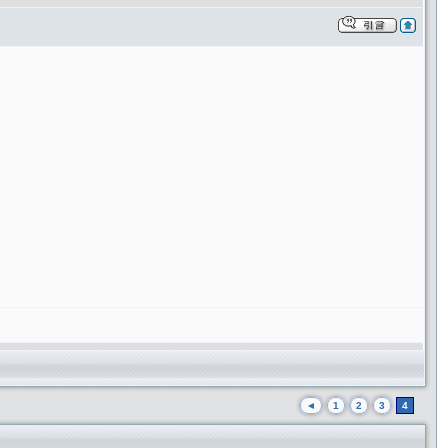
◄
1
2
3
4