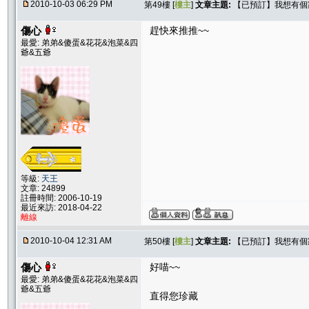
2010-10-03 06:29 PM
第49樓 [
樓主
]
文章主題:
【已預訂】我想有個家
傷心
趕快來推推~~
最愛: 弟弟&傻蛋&花花&泡菜&四
爺&五爺
等級:
天王
文章: 24899
註冊時間: 2006-10-19
最近來訪: 2018-04-22
離線
2010-10-04 12:31 AM
第50樓 [
樓主
]
文章主題:
【已預訂】我想有個家
傷心
好喵~~
最愛: 弟弟&傻蛋&花花&泡菜&四
爺&五爺
直得您珍藏