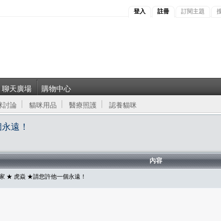
登入
註冊
訂閱主題
聊天廣場
購物中心
咪討論
貓咪用品
醫療照護
認養貓咪
個永遠！
內容
 ★ 虎焱 ★請您許他一個永遠！