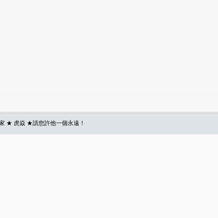
 ★ 虎焱 ★請您許他一個永遠！