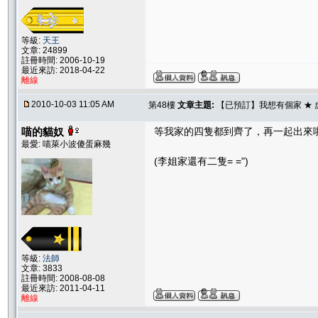
等級:
天王
文章: 24899
註冊時間: 2006-10-19
最近來訪: 2018-04-22
離線
2010-10-03 11:05 AM
第48樓
文章主題:
【已預訂】我想有個家 ★ 
喵的貓奴
等我家的四隻都到齊了，再一起出來啦!!
最愛: 喵萊小波傻蛋麻幾
(李姐家還有二隻= =")
等級:
法師
文章: 3833
註冊時間: 2008-08-08
最近來訪: 2011-04-11
離線