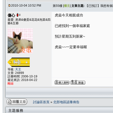
2010-10-04 10:52 PM
第55樓 [
樓主
]
文章主題:
【已預訂】我想有個家
傷心
虎焱今天相親成功
最愛: 弟弟&傻蛋&花花&泡菜&四
爺&五爺
已經找到一個幸福家庭
預計星期五到新家~
虎焱~~一定要幸福喔
等級:
天王
文章: 24899
註冊時間: 2006-10-19
最近來訪: 2018-04-22
離線
討論區首頁
»
北部地區認養佈告
主題服務