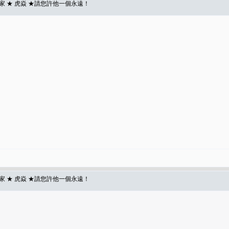
 ★ 虎焱 ★請您許他一個永遠！
 ★ 虎焱 ★請您許他一個永遠！