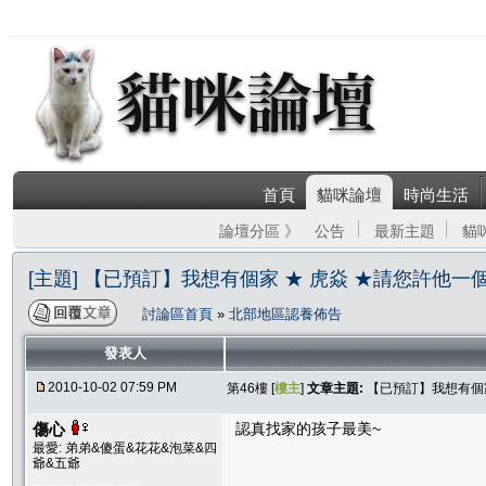
首頁
貓咪論壇
時尚生活
論壇分區 》
公告
最新主題
貓
[主題] 【已預訂】我想有個家 ★ 虎焱 ★請您許他一
討論區首頁
»
北部地區認養佈告
發表人
2010-10-02 07:59 PM
第46樓 [
樓主
]
文章主題:
【已預訂】我想有個家
傷心
認真找家的孩子最美~
最愛: 弟弟&傻蛋&花花&泡菜&四
爺&五爺