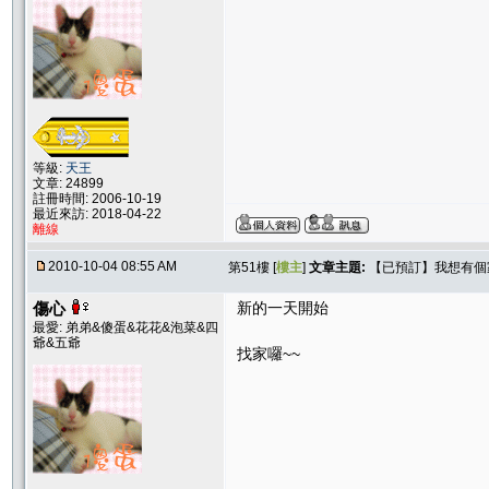
等級:
天王
文章: 24899
註冊時間: 2006-10-19
最近來訪: 2018-04-22
離線
2010-10-04 08:55 AM
第51樓 [
樓主
]
文章主題:
【已預訂】我想有個家
傷心
新的一天開始
最愛: 弟弟&傻蛋&花花&泡菜&四
爺&五爺
找家囉~~