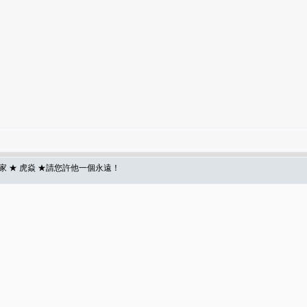
 ★ 虎焱 ★請您許他一個永遠！