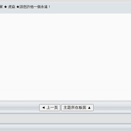
 ★ 虎焱 ★請您許他一個永遠！
◄ 上一頁
主題所在板面 ▲