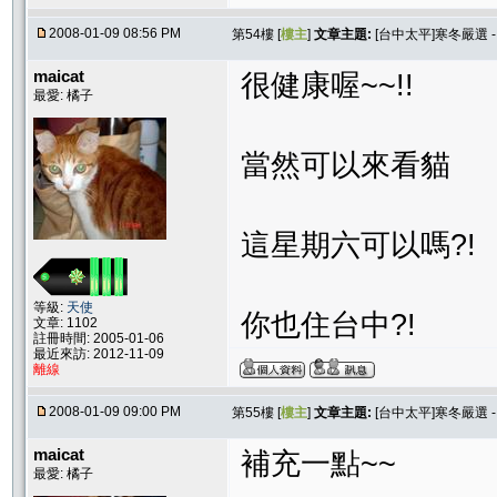
2008-01-09 08:56 PM
第54樓 [
樓主
]
文章主題:
[台中太平]寒冬嚴選 
maicat
很健康喔~~!!
最愛: 橘子
當然可以來看貓
這星期六可以嗎?!
等級:
天使
你也住台中?!
文章: 1102
註冊時間: 2005-01-06
最近來訪: 2012-11-09
離線
2008-01-09 09:00 PM
第55樓 [
樓主
]
文章主題:
[台中太平]寒冬嚴選 
maicat
補充一點~~
最愛: 橘子