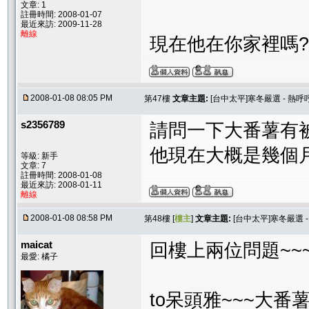
文章: 1
註冊時間: 2008-01-07
最近來訪: 2009-11-28
離線
現在他在你家裡嗎?
2008-01-08 08:05 PM
第47樓
文章主題:
[台中太平]寒冬嚴選 - 熱呼
s2356789
請問一下大番薯有被
他現在大概是幾個月
等級: 新手
文章: 7
註冊時間: 2008-01-08
最近來訪: 2008-01-11
離線
2008-01-08 08:58 PM
第48樓 [
樓主
]
文章主題:
[台中太平]寒冬嚴選 
maicat
回樓上兩位問題~~
最愛: 橘子
to呆頭雅~~~大番