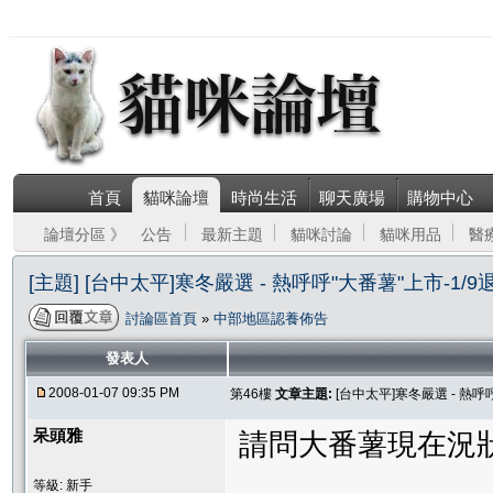
首頁
貓咪論壇
時尚生活
聊天廣場
購物中心
論壇分區 》
公告
最新主題
貓咪討論
貓咪用品
醫
[主題] [台中太平]寒冬嚴選 - 熱呼呼"大番薯"上市-1/
討論區首頁
»
中部地區認養佈告
發表人
2008-01-07 09:35 PM
第46樓
文章主題:
[台中太平]寒冬嚴選 - 熱呼
呆頭雅
請問大番薯現在況
等級: 新手