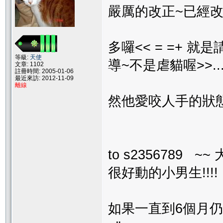
嚴厲的改正~已經
多囉<< = =+ 
等級:
天使
導~不是虐貓喔>>..
文章: 1102
註冊時間: 2005-01-06
最近來訪: 2012-11-09
離線
然他愛咬人手的狀態實在有點
to s2356789
很好動的小男生!!!!
如果一直到6個月仍