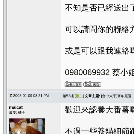
不知是否已經送出
可以請問你的聯絡
或是可以跟我連絡
0980069932 蔡小
2008-01-09 08:21 PM
第52樓 [
樓主
]
文章主題:
[台中太平]寒冬嚴選 
maicat
歡迎來認養大番薯喔
最愛: 橘子
不過一些養貓細節跟