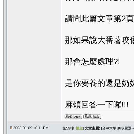
請問此篇文章第2頁
那如果說大番薯咬
那會怎麼處理?!
是你要養的還是奶奶
麻煩回答一下囉!!!
2008-01-09 10:11 PM
第59樓 [
樓主
]
文章主題:
[台中太平]寒冬嚴選 