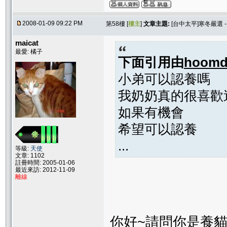
2008-01-09 09:22 PM
第58樓 [
樓主
]
文章主題:
[台中太平]寒冬嚴選 
maicat
最愛: 橘子
下面引用由
hoomd
小弟可以認養嗎
我奶奶真的很喜歡
如果有機會
希望可以認養
...
等級:
天使
文章: 1102
註冊時間: 2005-01-06
最近來訪: 2012-11-09
離線
你好~請問你是養貓