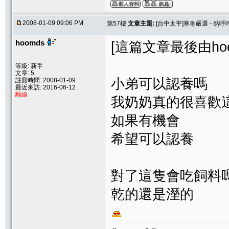
2008-01-09 09:06 PM
第57樓
文章主題:
[台中太平]寒冬嚴選 - 熱呼
hoomds
[這篇文章最後由hoomd
等級: 新手
文章: 5
小弟可以認養嗎
註冊時間: 2008-01-09
最近來訪: 2016-06-12
離線
我奶奶真的很喜歡
如果有機會
希望可以認養
對了這隻會吃飼料
乾的還是溼的