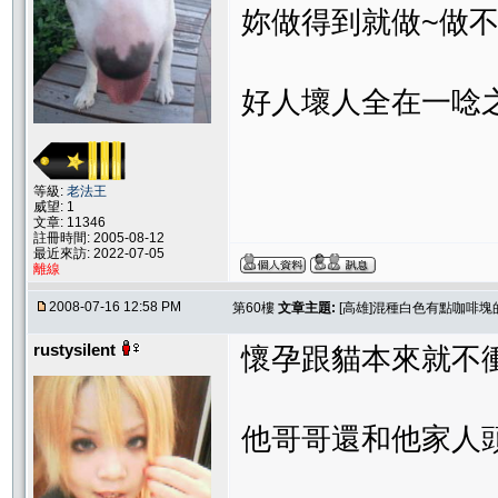
妳做得到就做~做
好人壞人全在一唸
等級:
老法王
威望: 1
文章: 11346
註冊時間: 2005-08-12
最近來訪: 2022-07-05
離線
2008-07-16 12:58 PM
第60樓
文章主題:
[高雄]混種白色有點咖啡塊
rustysilent
懷孕跟貓本來就不
他哥哥還和他家人