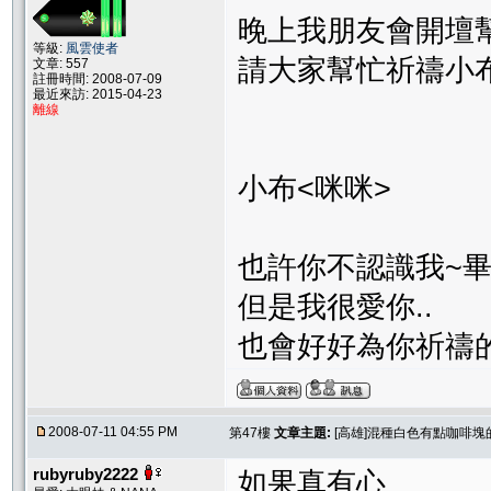
晚上我朋友會開壇
等級:
風雲使者
請大家幫忙祈禱小布<
文章: 557
註冊時間: 2008-07-09
最近來訪: 2015-04-23
離線
小布<咪咪>
也許你不認識我~
但是我很愛你..
也會好好為你祈禱的.
2008-07-11 04:55 PM
第47樓
文章主題:
[高雄]混種白色有點咖啡塊
rubyruby2222
如果真有心