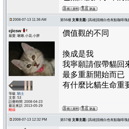
2008-07-13 11:36 AM
第56樓
文章主題:
[高雄]混種白色有點咖啡塊
cjicsw
價值觀的不同
最愛: 啾啾.小花.小胖
換成是我
我寧願請假帶貓回
最多重新開始而已
有什麼比貓生命重
等級:
騎士
文章: 53
註冊時間: 2008-04-23
最近來訪: 2013-05-29
離線
2008-07-13 12:32 PM
第57樓
文章主題:
[高雄]混種白色有點咖啡塊