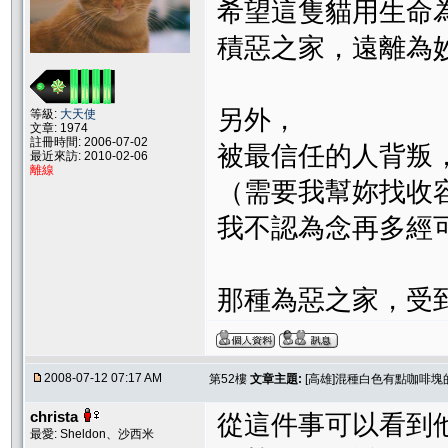
希望這隻貓用生命
積惡之家，遠離為妙.
另外，
等級:
大天使
文章: 1974
註冊時間: 2006-07-02
被最信任的人背叛
最近來訪: 2010-02-06
離線
（需要我幫妳找收
我不認為念再多經
那種為惡之家，受
2008-07-12 07:17 AM
第52樓
文章主題:
[高雄]混種白色有點咖啡塊
christa
從這件事可以看到
最愛: Sheldon、沙西米