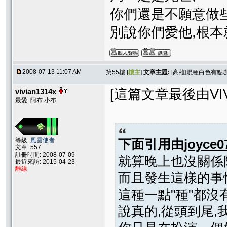
你們還是不願意做些
別說你們愛他,根本
2008-07-13 11:07 AM
第55樓 [
樓主
]
文章主題:
[高雄]混種白色有點
[這篇文章最後由VIVIA
vivian1314x
最愛: 阿布.小布
等級:
風雲使者
下面引用由
joyce0
文章: 557
註冊時間: 2008-07-09
就算晚上也沒關係
最近來訪: 2015-04-23
離線
而且發生這樣的事
這種一點"種"都沒
說真的,從頭到尾,