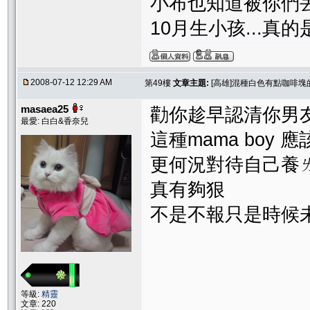
小布也知道被你們丟棄
10月生小孩...真
2008-07-12 12:29 AM
第49樓
文章主題:
[高雄]混種白色有點咖啡塊
masaea25
勸你趁早認清你男友ㄉ
最愛: 白白&香奈兒
這種mama boy 應該..
更何況對待自己養
真有夠狠
不是不報只是時候未
等級:
精靈
文章: 220