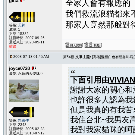
gitta
全家人會有報應的
我們救流浪貓都來
那家人竟然那般對
等級:
天神
威望: 1
文章: 15382
註冊時間: 2007-09-25
最近來訪: 2020-05-11
離線
2008-07-13 01:45 AM
第54樓
文章主題:
[高雄]混種白色有點咖啡塊
joyce0728
最愛: 永遠的天使咪亞
下面引用由
VIVIA
謝謝大家的關心和
也許很多人認為我
但是我真的有我苦
我住台北~我男友
等級:
精靈使
文章: 2343
我對我家貓咪的呵
註冊時間: 2005-02-28
最近來訪: 2013-07-12