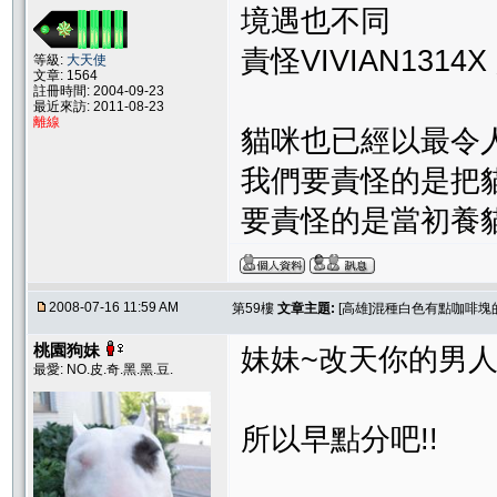
境遇也不同
責怪VIVIAN131
等級:
大天使
文章: 1564
註冊時間: 2004-09-23
最近來訪: 2011-08-23
離線
貓咪也已經以最令人惋惜
我們要責怪的是把
要責怪的是當初養
2008-07-16 11:59 AM
第59樓
文章主題:
[高雄]混種白色有點咖啡塊
桃園狗妹
妹妹~改天你的男人
最愛: NO.皮.奇.黑.黑.豆.
所以早點分吧!!