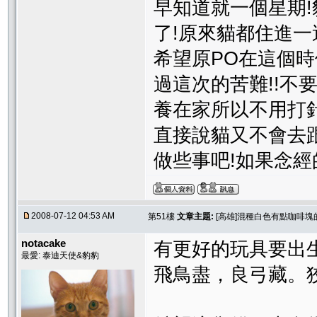
早知道就一個星期
了!原來貓都住進一
希望原PO在這個時
過這次的苦難!!不
養在家所以不用打針
直接說貓又不會去跟
做些事吧!如果念經
2008-07-12 04:53 AM
第51樓
文章主題:
[高雄]混種白色有點咖啡塊
notacake
有更好的玩具要出
最愛: 泰迪天使&豹豹
飛鳥盡，良弓藏。