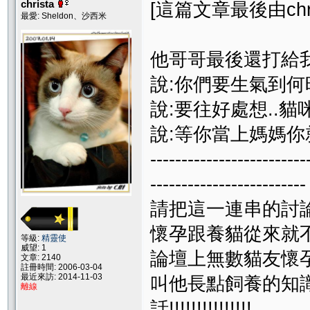
christa
[這篇文章最後由christ
最愛: Sheldon、沙西米
他哥哥最後還打給
說:你們要生氣到何
說:要往好處想..貓
說:等你當上媽媽你
-------------------------
-------------------------
請把這一連串的討
懷孕跟養貓從來就
等級:
精靈使
威望: 1
論壇上無數貓友懷
文章: 2140
註冊時間: 2006-03-04
最近來訪: 2014-11-03
叫他長點飼養的知
離線
話!!!!!!!!!!!!!!!