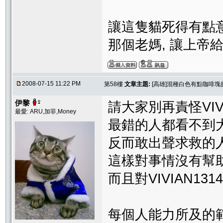
讓這隻貓死得有點
那個老媽, 讓上帝給她
2008-07-15 11:22 PM
第58樓
文章主題:
[高雄]混種白色有點咖啡塊
伊黎
請大家別再責怪VIVIAN
最愛: ARU,加菲,Money
最錯的人都看不到
反而敢出聲求救的
這樣對事情沒有幫
而且對VIVIAN13
每個人能力所及的