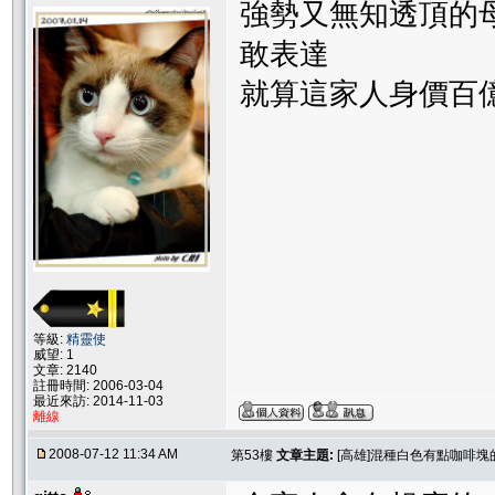
強勢又無知透頂的
敢表達
就算這家人身價百億,
等級:
精靈使
威望: 1
文章: 2140
註冊時間: 2006-03-04
最近來訪: 2014-11-03
離線
2008-07-12 11:34 AM
第53樓
文章主題:
[高雄]混種白色有點咖啡塊