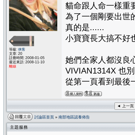
貓命跟人命一樣重
為了一個剛要出世
真的是......
小寶寶長大搞不好也
等級:
俠客
文章: 20
她們全家人都沒良
註冊時間: 2008-01-05
最近來訪: 2008-11-10
離線
VIVIAN1314X 
從第一頁看到最後
◄ 上一頁
討論區首頁
»
南部地區認養佈告
主題服務