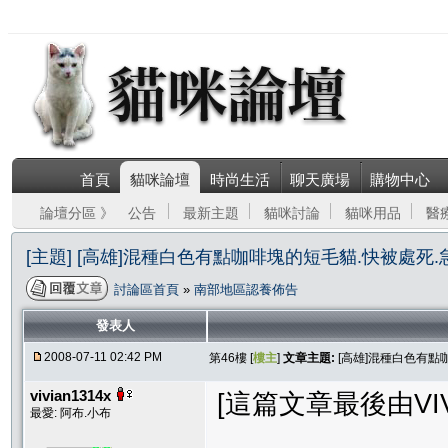
首頁
貓咪論壇
時尚生活
聊天廣場
購物中心
論壇分區 》
公告
最新主題
貓咪討論
貓咪用品
醫
[主題] [高雄]混種白色有點咖啡塊的短毛貓.快被處死
討論區首頁
»
南部地區認養佈告
發表人
2008-07-11 02:42 PM
第46樓 [
樓主
]
文章主題:
[高雄]混種白色有點
vivian1314x
[這篇文章最後由VIVIA
最愛: 阿布.小布