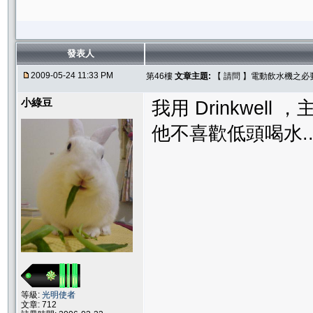
發表人
2009-05-24 11:33 PM
第46樓
文章主題:
【 請問 】電動飲水機之必
小綠豆
我用 Drinkwe
他不喜歡低頭喝水..
等級:
光明使者
文章: 712