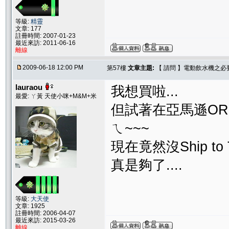
等級:
精靈
文章: 177
註冊時間: 2007-01-23
最近來訪: 2011-06-16
離線
2009-06-18 12:00 PM
第57樓
文章主題:
【 請問 】電動飲水機之必
lauraou
我想買啦...
最愛: ㄚ黃 天使小咪+M&M+米
但試著在亞馬遜OR
ㄟ~~~
現在竟然沒Ship to Ta
真是夠了....
等級:
大天使
文章: 1925
註冊時間: 2006-04-07
最近來訪: 2015-03-26
離線