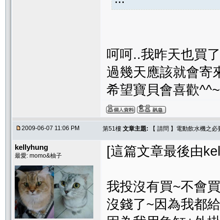
呵呵..我昨天也買了Dri
過幾天應該就會寄
希望寶貝會喜歡^^~
2009-06-07 11:06 PM
第51樓
文章主題:
【 請問 】電動飲水機之必
kellyhung
[這篇文章最後由kellyh
最愛: momo&柚子
我投沒有買~不會
沒錢了~因為我都