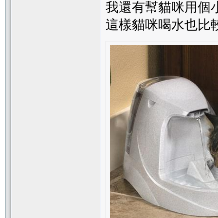
我還有幫貓咪用個
這樣貓咪喝水也比