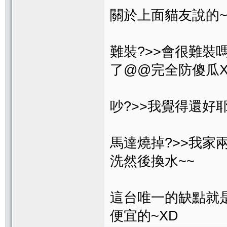
關於上面貓友說的
難裝?>>會很難裝
了@@完全防傻瓜X
吵?>>我覺得還好
馬達燒掉?>>我家
洗然後換水~~
這台唯一的缺點就
便宜的~XD