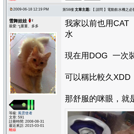
2009-06-18 12:19 PM
第58樓
文章主題:
【 請問 】電動飲水機之必
雪舞娃娃
我家以前也用CAT
最愛: ೡ薑薑、多多
水
現在用DOG 一次
可以稱比較久XDD
那舒服的咪眼，就是
等級:
風雲使者
文章: 591
註冊時間: 2008-08-31
最近來訪: 2015-03-01
離線