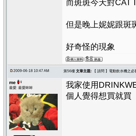
而斑斑今天對CAT 
但是晚上妮妮跟斑斑
好奇怪的現象
2009-06-18 10:47 AM
第56樓
文章主題:
【 請問 】電動飲水機之必
me
我家使用DRINKW
最愛: 最愛眸眸
個人覺得想買就買