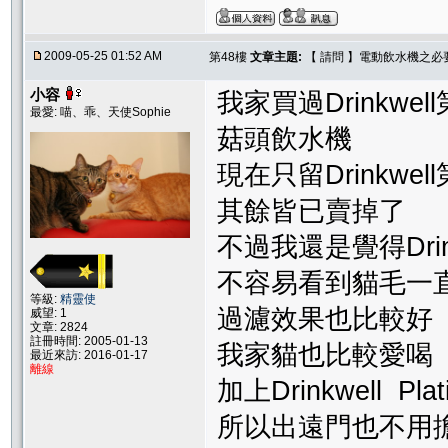
2009-05-25 01:52 AM
第48樓
文章主題:
【 請問 】電動飲水機之必
小容
我家買過Drinkwell第
最愛: 喵、乖、天使Sophie
菇頭飲水機
現在只留Drinkwell第
其餘皆已賣掉了
不過我還是覺得Drink
不容易看到貓毛一
等級:
精靈使
過濾效果也比較好
威望: 1
文章: 2824
註冊時間: 2005-01-13
我家貓也比較愛喝
最近來訪: 2016-01-17
離線
加上Drinkwell Pl
所以出遠門也不用