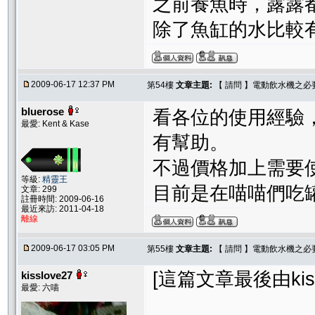
之前養魚時，露露
除了魚缸的水比較
2009-06-17 12:37 PM
第54樓
文章主題:
【 請問 】電動飲水機之必
bluerose
看各位的使用經驗
最愛: Kent & Kase
有幫助。
不過價格加上需要
等級:
精靈王
目前是在喵喵們吃
文章: 299
註冊時間: 2009-06-16
最近來訪: 2011-04-18
離線
2009-06-17 03:05 PM
第55樓
文章主題:
【 請問 】電動飲水機之必
[這篇文章最後由kisslo
kisslove27
最愛: 六喵