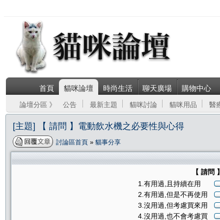
首頁
貓咪論壇
時尚生活
聊天廣場
購物中心
論壇分區 》
公告
最新主題
貓咪討論
貓咪用品
醫
[主題] 【 請問 】電動飲水機之必要性與心得
討論區首頁
»
貓事分享
【 請問
1.有用過,且持續在用
2.有用過,但是不再使用
3.沒用過,但考慮買來用
4.沒用過,也不會考慮買