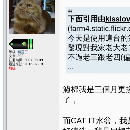
下面引用由
kisslo
(farm4.static.fli
今天是使用這台的
發現對我家老大老
等級:
精靈王
不過老三跟老四(
文章: 393
註冊時間: 2007-08-09
最近來訪: 2016-07-19
...
離線
濾棉我是三個月更
了，
而CAT IT水盆