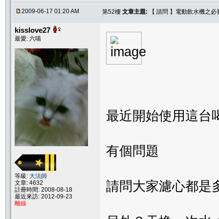
2009-06-17 01:20 AM
第52樓
文章主題:
【 請問 】電動飲水機之必
kisslove27
最愛: 六喵
最近開始使用這台
有個問題
等級:
大法師
請問大家濾心都是
文章: 4632
註冊時間: 2008-08-18
最近來訪: 2012-09-23
離線