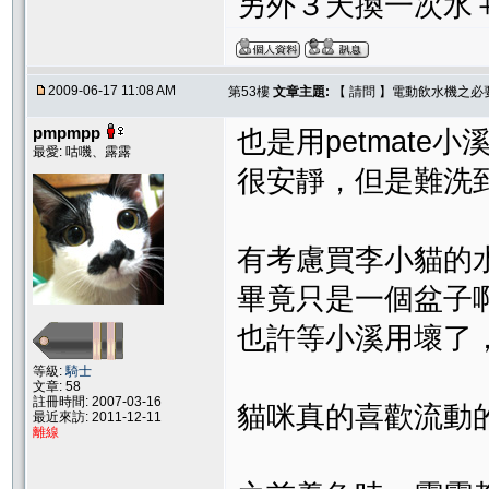
另外３天換一次水
2009-06-17 11:08 AM
第53樓
文章主題:
【 請問 】電動飲水機之必
pmpmpp
也是用petmate小
最愛: 咕嘰、露露
很安靜，但是難洗到
有考慮買李小貓的
畢竟只是一個盆子
也許等小溪用壞了，
等級:
騎士
文章: 58
註冊時間: 2007-03-16
貓咪真的喜歡流動的
最近來訪: 2011-12-11
離線