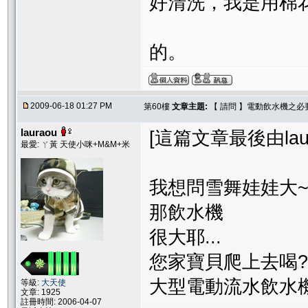
好清洗，我是用棉
的。
2009-06-18 01:27 PM
第60樓
文章主題:
【 請問 】電動飲水機之必
lauraou
[這篇文章最後由laurao
最愛: ㄚ黃 天使小咪+M&M+米
我想問雪舞娃娃大
那飲水機
很大耶...
您家寶貝爬上去喝?
大型電動流水飲水機 
等級:
大天使
文章: 1925
註冊時間: 2006-04-07