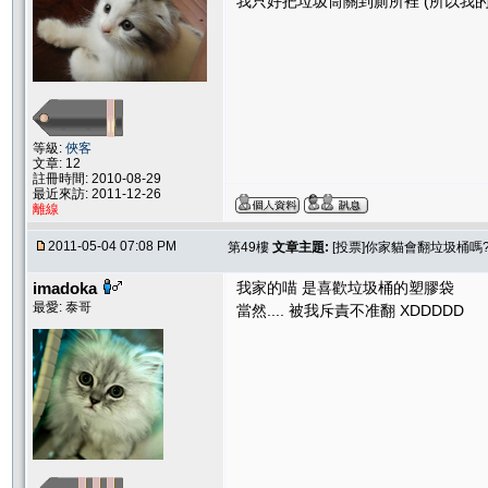
我只好把垃圾筒關到廁所裡 (所以我的
等級:
俠客
文章: 12
註冊時間: 2010-08-29
最近來訪: 2011-12-26
離線
2011-05-04 07:08 PM
第49樓
文章主題:
[投票]你家貓會翻垃圾桶嗎
imadoka
我家的喵 是喜歡垃圾桶的塑膠袋
最愛: 泰哥
當然.... 被我斥責不准翻 XDDDDD