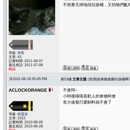
不然整天掃地找垃圾桶，又怕牠們亂
等級:
俠客
文章: 43
註冊時間: 2011-06-07
最近來訪: 2011-07-08
離線
2011-06-18 05:45 PM
第53樓
文章主題:
[投票]你家貓會翻垃圾桶嗎
ACLOCKORANGE
不會阿~
小時後喵喵喜歡人的食物時會
長大後都只愛飼料就不會了
等級:
精靈使
文章: 2322
註冊時間: 2010-06-05
最近來訪: 2015-06-28