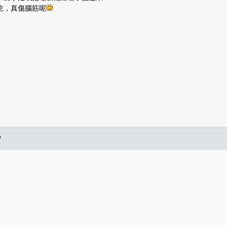
吃，真傷腦筋呢
?