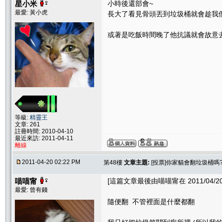
星小米
小時後還部會~
最愛: 黃小虎
長大了看見骨頭丟到垃圾桶就會趁我
或著是吃飯時間晚了他抗議就會故意去
等級:
精靈王
文章: 261
註冊時間: 2010-04-10
最近來訪: 2011-04-11
離線
2011-04-20 02:22 PM
第48樓
文章主題:
[投票]你家貓會翻垃圾桶嗎
喵喵甯
[這篇文章最後由喵喵甯在 2011/04/20 
最愛: 曾有錢
隨便翻 不管裡面是什麼都翻