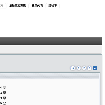
搜尋
最新主題動態
會員列表
購物車
◄
1
2
3
4
54 票
23 票
19 票
06 票