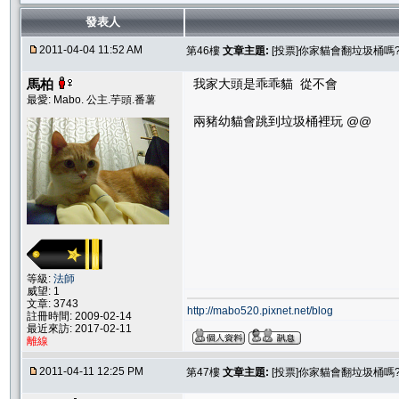
發表人
2011-04-04 11:52 AM
第46樓
文章主題:
[投票]你家貓會翻垃圾桶嗎
馬柏
我家大頭是乖乖貓 從不會
最愛: Mabo. 公主.芋頭.番薯
兩豬幼貓會跳到垃圾桶裡玩 @@
等級:
法師
威望: 1
文章: 3743
http://mabo520.pixnet.net/blog
註冊時間: 2009-02-14
最近來訪: 2017-02-11
離線
2011-04-11 12:25 PM
第47樓
文章主題:
[投票]你家貓會翻垃圾桶嗎