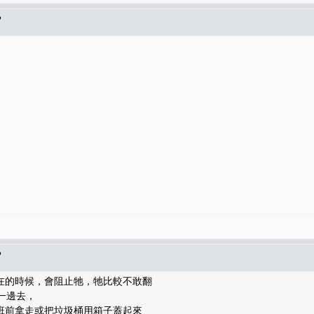
?
?
在的時候，會阻止牠，牠比較不敢翻
到一邊去，
班前拿走或把垃圾桶用箱子蓋起來