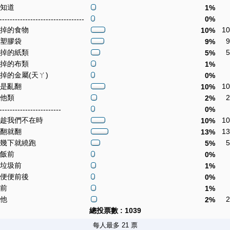
不知道
1%
---------------------------------
0%
丟掉的食物
1
10%
咬塑膠袋
9%
丟掉的紙類
5%
丟掉的布類
1%
丟掉的金屬(天ㄚ)
0%
就是亂翻
1
10%
其他類
2%
------------------------
0%
偷趁我們不在時
1
10%
想翻就翻
1
13%
翻幾下就繞跑
5%
吃飯前
0%
丟垃圾前
1%
上便便前後
0%
睡前
1%
其他
2%
總投票數 : 1039
每人最多 21 票