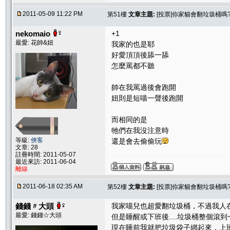
2011-05-09 11:22 PM
第51樓
文章主題:
[投票]你家貓會翻垃圾桶嗎
nekomaio
+1
最愛: 花帥&妞
我家的也是耶
好愛頂頂後舔一舔
怎麼罵都不聽
帥在我罵過後會跑開
妞則是短喵一聲後跑開
而相同的是
牠們在我沒注意時
等級:
俠客
還是會去偷偷玩
文章: 28
註冊時間: 2011-05-07
最近來訪: 2011-06-04
離線
2011-06-18 02:35 AM
第52樓
文章主題:
[投票]你家貓會翻垃圾桶嗎
錢錢〃大頭
我家喵兒也超愛翻垃圾桶，不過我人
最愛: 錢錢☆大頭
但是睡醒或下班後....垃圾桶整個滾
現在睡前我就把垃圾袋子綁起來，上