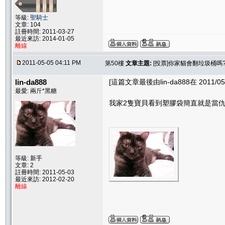
等級:
聖騎士
文章: 104
註冊時間: 2011-03-27
最近來訪: 2014-01-05
離線
2011-05-05 04:11 PM
第50樓
文章主題:
[投票]你家貓會翻垃圾桶嗎
lin-da888
[這篇文章最後由lin-da888在 2011/05/
最愛: 兩斤*黑糖
我家2隻寶貝看到塑膠袋簡直就是當仇
等級: 新手
文章: 2
註冊時間: 2011-05-03
最近來訪: 2012-02-20
離線