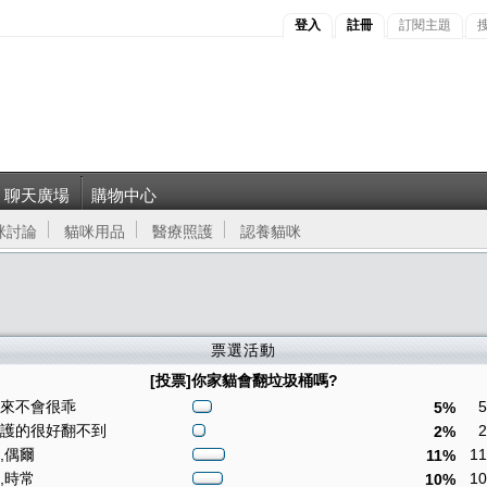
登入
註冊
訂閱主題
聊天廣場
購物中心
咪討論
貓咪用品
醫療照護
認養貓咪
票選活動
[投票]你家貓會翻垃圾桶嗎?
從來不會很乖
5%
保護的很好翻不到
2%
會,偶爾
1
11%
會,時常
1
10%