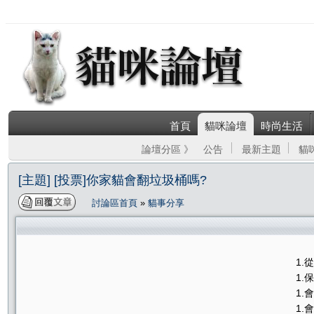
首頁
貓咪論壇
時尚生活
論壇分區 》
公告
最新主題
貓
[主題] [投票]你家貓會翻垃圾桶嗎?
討論區首頁
»
貓事分享
1.
1.
1.
1.