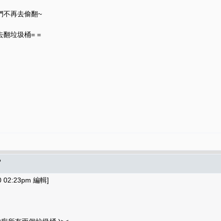
們不再去偷翻~
翻垃圾桶= =
?
02:23pm 編輯]