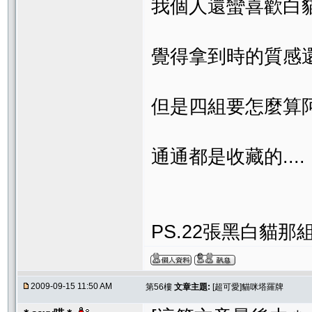
我個人還蠻喜歡白
覺得拿到時的質感
但是四組要怎麼算阿
通通都是收藏的.... 
PS.22張黑白貓那組S
2009-09-15 11:50 AM
第56樓
文章主題:
[超可愛]貓咪塔羅牌