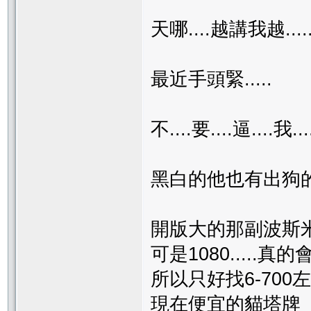
天哪....越講我越......
最近手頭緊.....
不....要....逼....我....
黑白的他也有出狗
開版大的那副波斯
可是1080.....
所以只好找6-70
現在便宜的貓塔牌