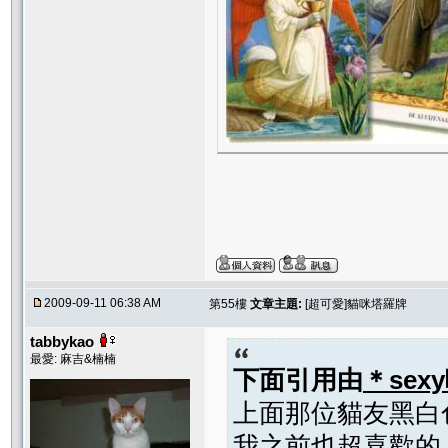
2009-09-11 06:38 AM
第55樓
文章主題:
[超可愛]貓咪塔羅牌
tabbykao
最愛: 麻吉&楠楠
下面引用由
＊sex
上面那位貓友黑白
我之前也超喜歡的