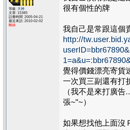
很有個性的牌
等級:
天神
文章: 15385
註冊時間: 2005-04-21
最近來訪: 2010-02-02
離線
我自己是常跟這個
http://tw.user.bid
userID=bbr67890&
1=a&u=:bbr67890&
覺得價錢漂亮寄貨
一次買三副還有打
（我不是來打廣告.
張~"~）
如果想找他上面沒