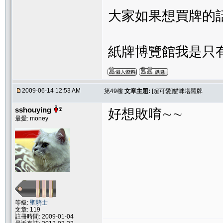
大家如果想買牌的
紙牌博覽館我是只有它週
2009-06-14 12:53 AM
第49樓
文章主題:
[超可愛]貓咪塔羅牌
sshouying
好想敗唷∼∼
最愛: money
等級:
聖騎士
文章: 119
註冊時間: 2009-01-04