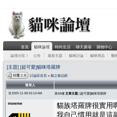
首頁
貓咪論壇
時尚生活
聊天廣場
購物中心
論壇分區 》
公告
最新主題
貓咪討論
貓咪用品
醫
[主題] [超可愛]貓咪塔羅牌
討論區首頁
»
貓之藝品館
發表人
2005-11-08 03:14 AM
第46樓
文章主題:
[超可愛]貓咪塔羅牌
mowme
貓族塔羅牌很實用
我自己慣用就是這