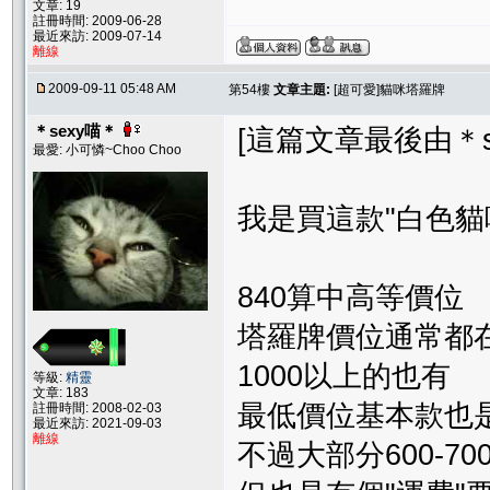
文章: 19
註冊時間: 2009-06-28
最近來訪: 2009-07-14
離線
2009-09-11 05:48 AM
第54樓
文章主題:
[超可愛]貓咪塔羅牌
＊sexy喵＊
[這篇文章最後由＊sexy
最愛: 小可憐~Choo Choo
我是買這款"白色貓咪塔羅
840算中高等價位
塔羅牌價位通常都在6
1000以上的也有
等級:
精靈
文章: 183
最低價位基本款也是5
註冊時間: 2008-02-03
最近來訪: 2021-09-03
離線
不過大部分600-7