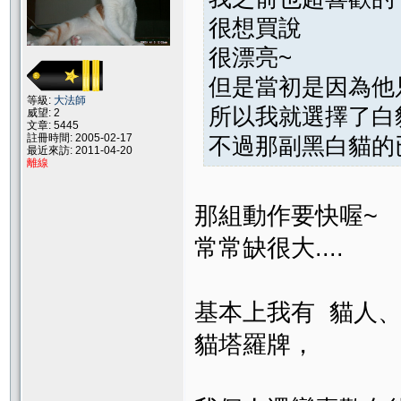
很想買說
很漂亮~
但是當初是因為他
等級:
大法師
所以我就選擇了白
威望: 2
文章: 5445
註冊時間: 2005-02-17
不過那副黑白貓的
最近來訪: 2011-04-20
離線
那組動作要快喔~
常常缺很大....
基本上我有 貓人、
貓塔羅牌，