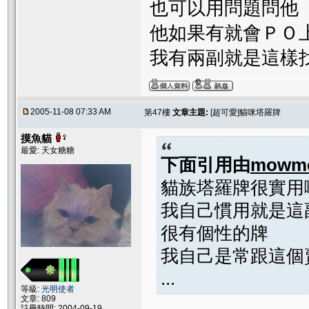
也可以用問題問他
他如果有就會ＰＯ
我有兩副就是這樣
2005-11-08 07:33 AM
第47樓
文章主題:
[超可愛]貓咪塔羅牌
摸魚貓
最愛: 天女糖糖
下面引用由
mowm
貓族塔羅牌很實用
我自己慣用就是這
很有個性的牌
我自己是常跟這個
...
等級:
光明使者
文章: 809
註冊時間: 2004-09-19