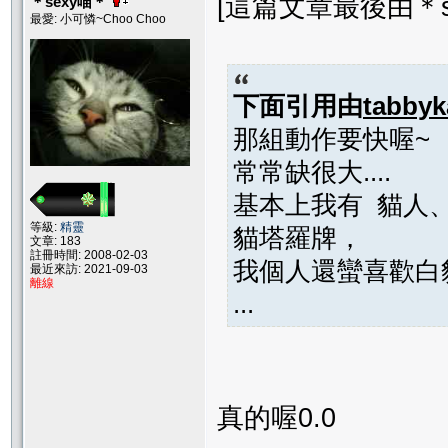
[這篇文章最後由＊sexy
＊sexy喵＊
最愛: 小可憐~Choo Choo
下面引用由
tabbyk
那組動作要快喔~
常常缺很大....
基本上我有 貓人
等級:
精靈
貓塔羅牌，
文章: 183
註冊時間: 2008-02-03
我個人還蠻喜歡白
最近來訪: 2021-09-03
離線
...
真的喔0.0