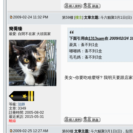
2009-02-24 11:32 PM
第59樓 [
樓主
]
文章主題:
斗六貓聚3月1日(日
簡喬臻
最愛: 自閉不在家 大頭當家
下面引用由
1313sam
在
2009/02/24 
菱真：蚤不到1盒
嘟嘟媽：蚤不到1盒
毛毛媽：蚤不到3盒
美女~你要吃啥麼呀? 我明天要跟店
等級:
法師
文章: 3349
註冊時間: 2005-08-02
最近來訪: 2015-05-31
離線
2009-02-25 12:27 AM
第60樓
文章主題:
斗六貓聚3月1日(日)，貼