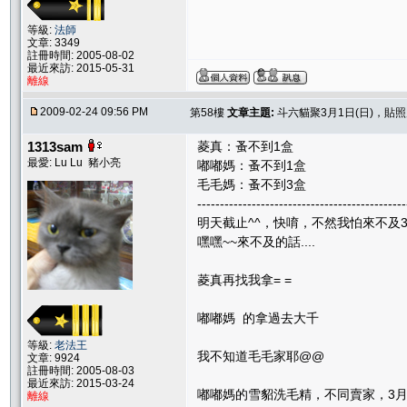
等級:
法師
文章: 3349
註冊時間: 2005-08-02
最近來訪: 2015-05-31
離線
2009-02-24 09:56 PM
第58樓
文章主題:
斗六貓聚3月1日(日)，貼
1313sam
菱真：蚤不到1盒
最愛: Lu Lu 豬小亮
嘟嘟媽：蚤不到1盒
毛毛媽：蚤不到3盒
----------------------------------------------
明天截止^^，快唷，不然我怕來不及
嘿嘿~~來不及的話....
菱真再找我拿= =
嘟嘟媽 的拿過去大千
等級:
老法王
我不知道毛毛家耶@@
文章: 9924
註冊時間: 2005-08-03
最近來訪: 2015-03-24
嘟嘟媽的雪貂洗毛精，不同賣家，3月
離線