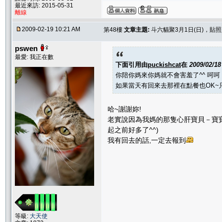
最近來訪: 2015-05-31
離線
2009-02-19 10:21 AM
第48樓
文章主題:
斗六貓聚3月1日(日)，貼
pswen
最愛: 我正在數
下面引用由
puckishcat
在
2009/02/1
你陪你媽來你媽就不會害羞了^^ 呵
如果當天有回來去那裡在點餐也OK~
哈~謝謝妳!
老實說因為我媽的那隻心肝寶貝－寶寶
起之前好多了^^)
我有回去的話,一定去報到
等級:
大天使