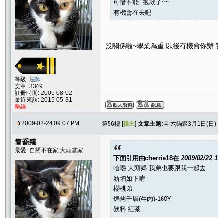
可惜不能 抱歉了~~
有機會在去吧
沒關係啦~學業為重 以後有機會你辦 
等級:
法師
文章: 3349
註冊時間: 2005-08-02
最近來訪: 2015-05-31
離線
2009-02-24 09:07 PM
第56樓 [
樓主
]
文章主題:
斗六貓聚3月1日(日
簡喬臻
最愛: 自閉不在家 大頭當家
下面引用由
cherrie18
在
2009/02/22 
哈嚕 大頭媽 我弟也要跟我一起去
新增如下唷
櫻桃弟
焗烤千層(牛肉)-160¥
飲料:紅茶