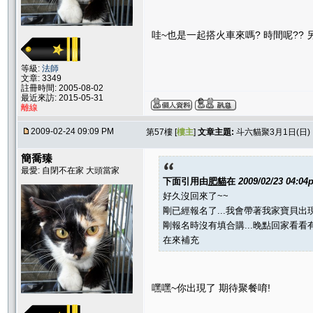
哇~也是一起搭火車來嗎? 時間呢?? 
等級:
法師
文章: 3349
註冊時間: 2005-08-02
最近來訪: 2015-05-31
離線
2009-02-24 09:09 PM
第57樓 [
樓主
]
文章主題:
斗六貓聚3月1日(日
簡喬臻
最愛: 自閉不在家 大頭當家
下面引用由
肥貓
在
2009/02/23 04:04
好久沒回來了~~
剛已經報名了...我會帶著我家寶貝出現
剛報名時沒有填合購...晚點回家看
在來補充
嘿嘿~你出現了 期待聚餐唷!