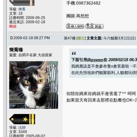
手機:0987362482
等級:
俠客
文章: 18
團購:再想想
註冊時間: 2006-06-25
最近來訪: 2009-02-18
離線
2009-02-18 08:27 PM
第47樓 [
樓主
]
文章主題:
斗六貓聚3月1日(日
簡喬臻
最愛: 自閉不在家 大頭當家
下面引用由
pswen
在
2009/02/18 06
我媽應該是不會參布隻o會害羞啦 ~
在此先預祝妳們貓聚順利,人貓都玩得
你陪你媽來你媽就不會害羞了^^ 呵
如果當天有回來去那裡在點餐也OK~
等級:
法師
文章: 3349
註冊時間: 2005-08-02