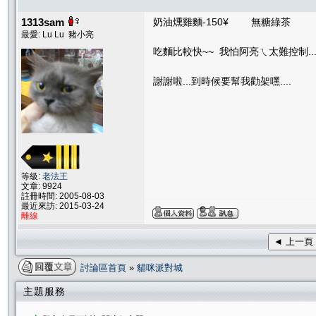
1313sam
奶油燻雞麵-150¥ 無糖綠茶
最愛: Lu Lu 豬小亮
吃麵比較快~~ 我怕阿亮ㄟ太難控制..
謝謝啦...到時候要幫我勸架嘿....
等級:
老法王
文章: 9924
註冊時間: 2005-08-03
最近來訪: 2015-03-24
離線
◄ 上一頁
討論區首頁
»
貓咪派對城
主題服務