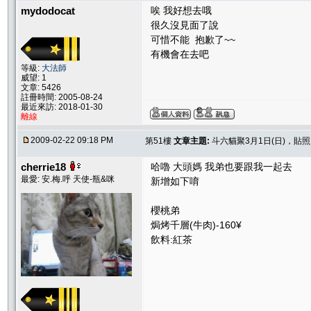
mydodocat
唉 我好想去哦
很久沒見面了說
可惜不能 抱歉了~~
有機會在去吧
等級:
大法師
威望: 1
文章: 5426
註冊時間: 2005-08-24
最近來訪: 2018-01-30
離線
2009-02-22 09:18 PM
第51樓
文章主題:
斗六貓聚3月1日(日)，貼
cherrie18
哈嚕 大頭媽 我弟也要跟我一起去
最愛: 安.梅.呼 天使-瓶&咪
新增如下唷
櫻桃弟
焗烤千層(牛肉)-160¥
飲料:紅茶