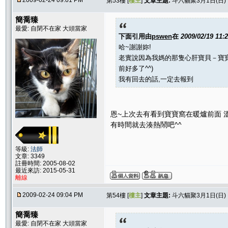
2009-02-24 09:01 PM
第53樓 [
樓主
]
文章主題:
斗六貓聚3月1日(日
簡喬臻
最愛: 自閉不在家 大頭當家
下面引用由
pswen
在
2009/02/19 11:
哈~謝謝妳!
老實說因為我媽的那隻心肝寶貝－寶寶
前好多了^^)
我有回去的話,一定去報到
恩~上次去有看到寶寶窩在暖爐前面 
有時間就去湊熱鬧吧^^
等級:
法師
文章: 3349
註冊時間: 2005-08-02
最近來訪: 2015-05-31
離線
2009-02-24 09:04 PM
第54樓 [
樓主
]
文章主題:
斗六貓聚3月1日(日
簡喬臻
最愛: 自閉不在家 大頭當家