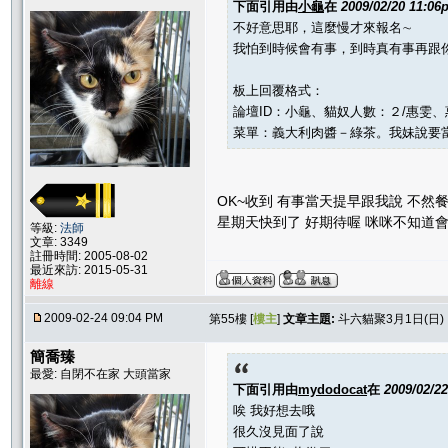
下面引用由
小龜
在
2009/02/20 11:06
不好意思耶，這麼慢才來報名∼
我怕到時候會有事，到時真有事再跟你
板上回覆格式：
論壇ID：小龜、貓奴人數：２/惠雯、
菜單：義大利肉醬－綠茶。我妹說要
OK~收到 有事當天提早跟我說 不然
星期天快到了 好期待喔 咪咪不知道
等級:
法師
文章: 3349
註冊時間: 2005-08-02
最近來訪: 2015-05-31
離線
2009-02-24 09:04 PM
第55樓 [
樓主
]
文章主題:
斗六貓聚3月1日(日
簡喬臻
最愛: 自閉不在家 大頭當家
下面引用由
mydodocat
在
2009/02/2
唉 我好想去哦
很久沒見面了說