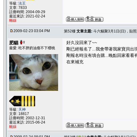
等級:
法王
文章: 7833
註冊時間: 2004-09-29
最近來訪: 2021-02-24
離線
2009-02-23 03:04 PM
第52樓
文章主題:
斗六貓聚3月1日(日)，貼
肥貓
好久沒回來了~~
最愛: 吃不胖奶油瘦不下櫻桃
剛已經報名了...我會帶著我家寶貝出現
剛報名時沒有填合購...晚點回家看
在來補充
等級:
天神
文章: 18817
註冊時間: 2002-12-31
最近來訪: 2015-06-24
離線