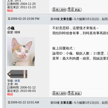
文章: 1872
註冊時間: 2004-11-25
最近來訪: 2011-11-23
離線
2009-02-20 10:06 PM
第49樓
文章主題:
斗六貓聚3月1日(日)，貼
小龜
不好意思耶，這麼慢才來報名∼
最愛: 喵咪
我怕到時候會有事，到時真有事再跟你
板上回覆格式：
論壇ID：小龜、貓奴人數：２/惠雯、
菜單：義大利肉醬－綠茶。我妹說要
等級:
俠客
文章: 46
註冊時間: 2006-01-12
最近來訪: 2015-06-03
離線
2009-02-22 10:01 AM
第50樓
文章主題:
斗六貓聚3月1日(日)，貼