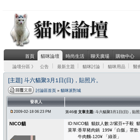
首頁
貓咪論壇
時尚生活
聊天廣場
購物中心
論壇分區 》
公告
最新主題
貓咪討論
貓咪用品
醫
[主題] 斗六貓聚3月1日(日)，貼照片。
討論區首頁
»
貓咪派對城
發表人
2009-02-18 06:23 PM
第46樓
文章主題:
斗六貓聚3月1日(日)，貼
NICO貓
ID:NICO貓 貓奴人數:2/紫芬+子毅 
菜單:香草豬肉鍋 199¥「白飯」茶飲
牛肉麵-120¥ 「綠茶」