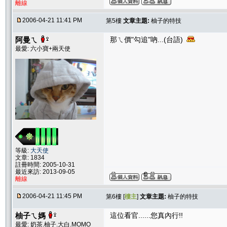
離線
2006-04-21 11:41 PM
第5樓
文章主題:
柚子的特技
阿曼ㄟ
那ㄟ價"勾追"吶...(台語)
最愛: 六小寶+兩天使
等級:
大天使
文章: 1834
註冊時間: 2005-10-31
最近來訪: 2013-09-05
離線
2006-04-21 11:45 PM
第6樓 [
樓主
]
文章主題:
柚子的特技
柚子ㄟ媽
這位看官......您真內行!!
最愛: 奶茶.柚子.大白.MOMO