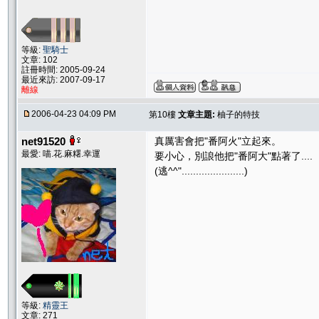
等級:
聖騎士
文章: 102
註冊時間: 2005-09-24
最近來訪: 2007-09-17
離線
2006-04-23 04:09 PM
第10樓
文章主題:
柚子的特技
net91520
真厲害會把"番阿火"立起來。
最愛: 喵.花.麻糬.幸運
要小心，別誏他把"番阿大"點著了....
(逃^^"......................)
等級:
精靈王
文章: 271