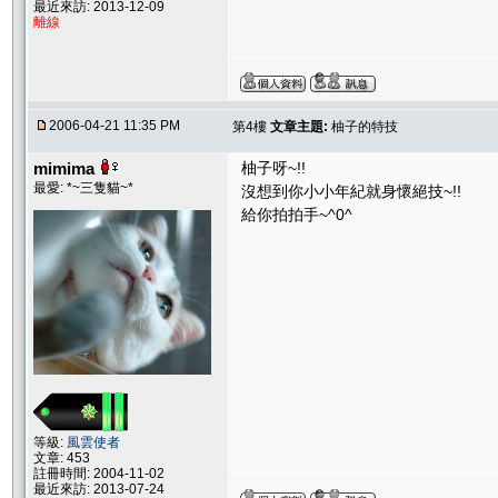
最近來訪: 2013-12-09
離線
2006-04-21 11:35 PM
第4樓
文章主題:
柚子的特技
mimima
柚子呀~!!
最愛: *~三隻貓~*
沒想到你小小年紀就身懷絕技~!!
給你拍拍手~^0^
等級:
風雲使者
文章: 453
註冊時間: 2004-11-02
最近來訪: 2013-07-24