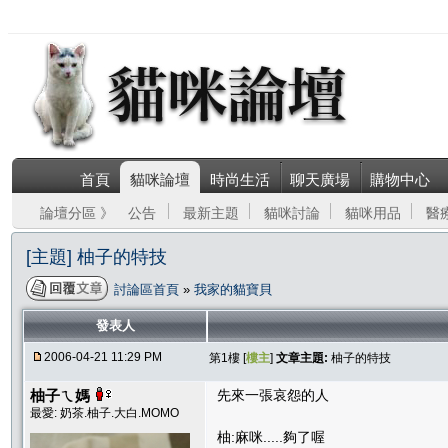
首頁
貓咪論壇
時尚生活
聊天廣場
購物中心
論壇分區 》
公告
最新主題
貓咪討論
貓咪用品
醫
[主題] 柚子的特技
討論區首頁
»
我家的貓寶貝
發表人
2006-04-21 11:29 PM
第1樓 [
樓主
]
文章主題:
柚子的特技
柚子ㄟ媽
先來一張哀怨的人
最愛: 奶茶.柚子.大白.MOMO
柚:麻咪.....夠了喔