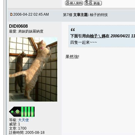
2006-04-22 02:45 AM
第7樓
文章主題:
柚子的特技
DIDI0608
最愛: 弟妹奶妹羅納度
下面引用由
柚子ㄟ媽
在
2006/04/21 1
四隻一起來~~~
果然強!
等級:
大天使
威望: 1
文章: 1700
註冊時間: 2005-08-18