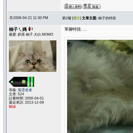
2006-04-21 11:30 PM
第2樓 [
樓主
]
文章主題:
柚子的特技
柚子ㄟ媽
單腳特技.....
最愛: 奶茶.柚子.大白.MOMO
等級:
風雲使者
文章: 524
註冊時間: 2006-04-01
最近來訪: 2013-12-09
離線