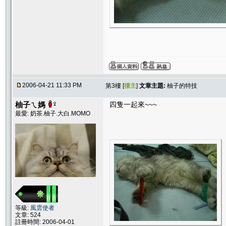
2006-04-21 11:33 PM
第3樓 [
樓主
]
文章主題:
柚子的特技
柚子ㄟ媽
四隻一起來~~~
最愛: 奶茶.柚子.大白.MOMO
等級:
風雲使者
文章: 524
註冊時間: 2006-04-01