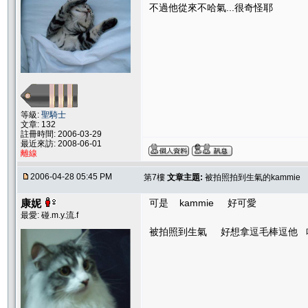
不過他從來不哈氣...很奇怪耶
等級:
聖騎士
文章: 132
註冊時間: 2006-03-29
最近來訪: 2008-06-01
離線
2006-04-28 05:45 PM
第7樓
文章主題:
被拍照拍到生氣的kammie
康妮
可是 kammie 好可愛
最愛: 碰.m.y.流.f
被拍照到生氣 好想拿逗毛棒逗他 