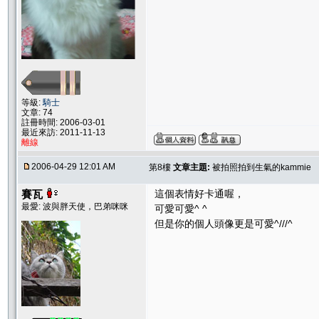
等級:
騎士
文章: 74
註冊時間: 2006-03-01
最近來訪: 2011-11-13
離線
2006-04-29 12:01 AM
第8樓
文章主題:
被拍照拍到生氣的kammie
賽瓦
這個表情好卡通喔，
最愛: 波與胖天使，巴弟咪咪
可愛可愛^ ^
但是你的個人頭像更是可愛^///^