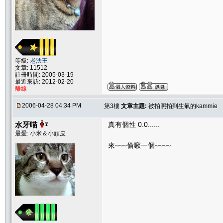
等級:
老法王
文章: 11512
註冊時間: 2005-03-19
最近來訪: 2012-02-20
離線
2006-04-28 04:34 PM
第3樓
文章主題:
被拍照拍到生氣的kammie
水牙喵
真有個性 0.0......
最愛: 小米＆小頑皮
來~~~偷啾一個~~~~