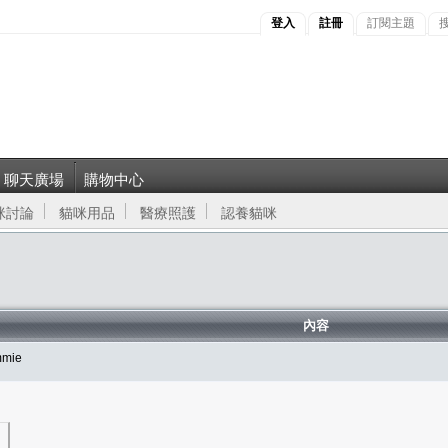
登入
註冊
訂閱主題
聊天廣場
購物中心
咪討論
貓咪用品
醫療照護
認養貓咪
內容
mie