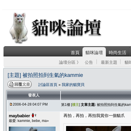
首頁
貓咪論壇
時尚生活
論壇分區 》
公告
最新主題
貓
[主題] 被拍照拍到生氣的kammie
討論區首頁
»
我家的貓寶貝
發表人
2006-04-28 04:07 PM
第1樓 [
樓主
]
文章主題:
被拍照拍到生氣的kam
maybabier
再拍，再拍，再拍我賞你一個貓爪
最愛: kammie, bebe, ma»