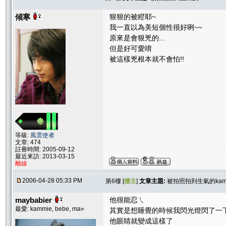
傾寒
狠狠的被瞪耶~
我一直以為美短個性很好咧~~
原來是會狠兇的...
但是好可愛唷
被這樣兇根本就不會怕!!
等級:
風雲使者
文章: 474
註冊時間: 2005-09-12
最近來訪: 2013-03-15
離線
2006-04-28 05:33 PM
第6樓 [
樓主
]
文章主題:
被拍照拍到生氣的kam
maybabier
他很能忍ㄟ
最愛: kammie, bebe, ma»
其實是想睡覺的時候我閃光燈閃了一
他眼睛就變成這樣了