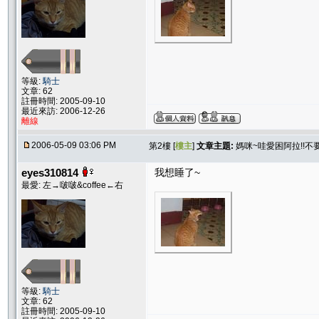
等級:
騎士
文章: 62
註冊時間: 2005-09-10
最近來訪: 2006-12-26
離線
2006-05-09 03:06 PM
第2樓 [
樓主
]
文章主題:
媽咪~哇愛困阿拉!!不要
eyes310814
我想睡了~
最愛: 左→啵啵&coffee←右
等級:
騎士
文章: 62
註冊時間: 2005-09-10