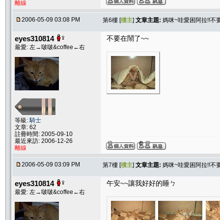
離線
2006-05-09 03:08 PM
第6樓 [
樓主
]
文章主題:
媽咪~哇愛困阿拉!!不要
eyes310814
不要在鬧了~~
最愛: 左→啵啵&coffee←右
等級:
騎士
文章: 62
註冊時間: 2005-09-10
最近來訪: 2006-12-26
離線
2006-05-09 03:09 PM
第7樓 [
樓主
]
文章主題:
媽咪~哇愛困阿拉!!不要
eyes310814
午安~~讓我好好的睡ㄅ
最愛: 左→啵啵&coffee←右