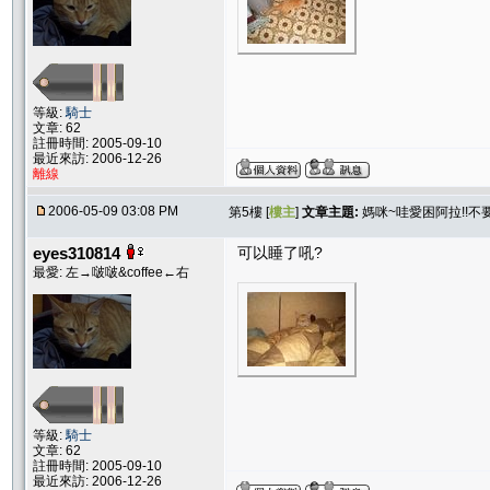
等級:
騎士
文章: 62
註冊時間: 2005-09-10
最近來訪: 2006-12-26
離線
2006-05-09 03:08 PM
第5樓 [
樓主
]
文章主題:
媽咪~哇愛困阿拉!!不要
eyes310814
可以睡了吼?
最愛: 左→啵啵&coffee←右
等級:
騎士
文章: 62
註冊時間: 2005-09-10
最近來訪: 2006-12-26