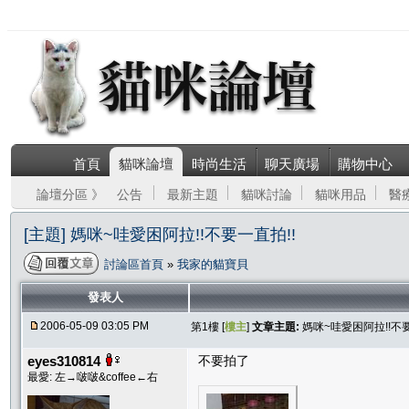
首頁
貓咪論壇
時尚生活
聊天廣場
購物中心
論壇分區 》
公告
最新主題
貓咪討論
貓咪用品
醫
[主題] 媽咪~哇愛困阿拉!!不要一直拍!!
討論區首頁
»
我家的貓寶貝
發表人
2006-05-09 03:05 PM
第1樓 [
樓主
]
文章主題:
媽咪~哇愛困阿拉!!不要
eyes310814
不要拍了
最愛: 左→啵啵&coffee←右