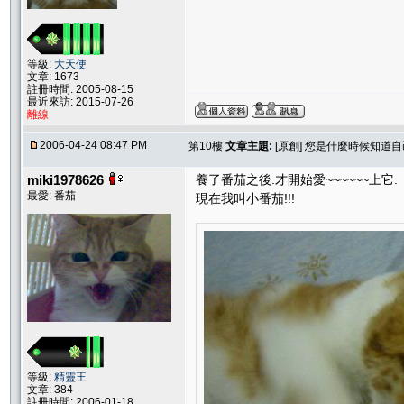
等級:
大天使
文章: 1673
註冊時間: 2005-08-15
最近來訪: 2015-07-26
離線
2006-04-24 08:47 PM
第10樓
文章主題:
[原創] 您是什麼時候知道
miki1978626
養了番茄之後.才開始愛~~~~~~上它.
最愛: 番茄
現在我叫小番茄!!!
等級:
精靈王
文章: 384
註冊時間: 2006-01-18