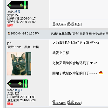
等級:
精靈
文章: 159
註冊時間: 2006-04-17
最近來訪: 2009-07-02
離線
2006-04-24 01:15 PM
第2樓
文章主題:
[原創] 您是什麼時候知道自
ps
之前看到我姊前任男友家裡的貓
最愛: Neko、黑棗、胖橘
就愛上了貓
之後又因緣際會地遇到了Neko
開始了我貓奴幸福的日子~~~~
等級:
精靈王
文章: 327
註冊時間: 2004-11-01
最近來訪: 2010-08-29
離線