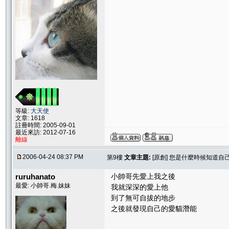
等級:
大天使
文章: 1618
註冊時間: 2005-09-01
最近來訪: 2012-07-16
離線
2006-04-24 08:37 PM
第9樓
文章主題:
[原創] 您是什麼時候知道自
ruruhanato
小帥哥先愛上我之後
最愛: 小帥哥.梅.妹妹
我就深深的愛上他
到了無可自拔的地步
之後就發現自己的愛貓潛能