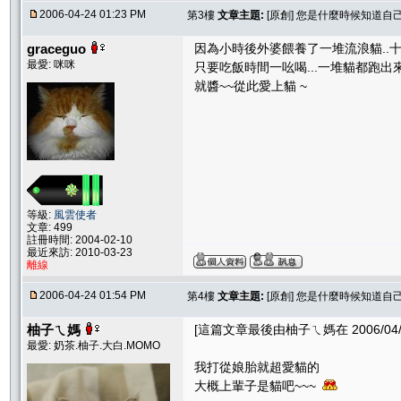
2006-04-24 01:23 PM
第3樓
文章主題:
[原創] 您是什麼時候知道自
graceguo
因為小時後外婆餵養了一堆流浪貓..十
最愛: 咪咪
只要吃飯時間一吆喝...一堆貓都跑出
就醬~~從此愛上貓 ~
等級:
風雲使者
文章: 499
註冊時間: 2004-02-10
最近來訪: 2010-03-23
離線
2006-04-24 01:54 PM
第4樓
文章主題:
[原創] 您是什麼時候知道自
柚子ㄟ媽
[這篇文章最後由柚子ㄟ媽在 2006/04/24
最愛: 奶茶.柚子.大白.MOMO
我打從娘胎就超愛貓的
大概上輩子是貓吧~~~