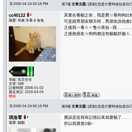
2006-04-24 04:18 PM
第7樓
文章主題:
[原創] 您是什麼時候知道自
cc40122
其實在養貓之前，我是覺ㄉ養狗狗比
最愛: 米麻 米暑 & 兔兔
可是跟男朋友聊天時，男朋友說他會
之後我ㄇ養ㄌ一隻小美短∼我............
之後抱朋友ㄉ狗狗都沒有貓貓舒服ㄌ、有
等級:
風雲使者
文章: 588
註冊時間: 2006-01-02
最近來訪: 2016-04-04
離線
2006-04-24 06:16 PM
第8樓
文章主題:
[原創] 您是什麼時候知道自
琪洛零
應該是從我有記憶以來就愛貓了.......
最愛: 貓貓
所以我選第2個~