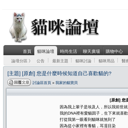
首頁
貓咪論壇
時尚生活
聊天廣場
購物中心
論壇分區 》
公告
最新主題
貓咪討論
貓咪用品
醫
[主題] [原創] 您是什麼時候知道自己喜歡貓的?
討論區首頁
»
我家的貓寶貝
[原創] 
因為我上輩子是埃及人，所以我前世就
我的DNA裡有愛貓因子，生下來就喜
打從我第一眼看到貓咪就煞到了
因為從小家裡有養貓，耳濡目染