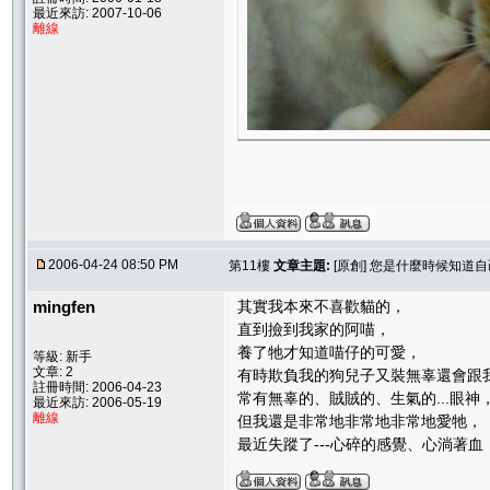
最近來訪: 2007-10-06
離線
2006-04-24 08:50 PM
第11樓
文章主題:
[原創] 您是什麼時候知道
mingfen
其實我本來不喜歡貓的，
直到撿到我家的阿喵，
養了牠才知道喵仔的可愛，
等級: 新手
文章: 2
有時欺負我的狗兒子又裝無辜還會跟
註冊時間: 2006-04-23
常有無辜的、賊賊的、生氣的...眼神
最近來訪: 2006-05-19
離線
但我還是非常地非常地非常地愛牠，
最近失蹤了---心碎的感覺、心淌著血