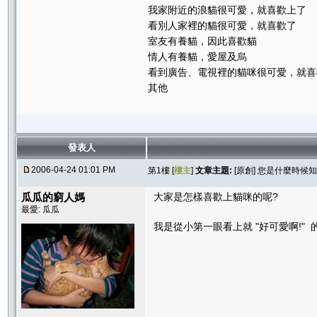
我家附近的浪貓很可愛，就喜歡上了
看別人家裡的貓很可愛，就喜歡了
室友有養貓，因此喜歡貓
情人有養貓，愛屋及烏
看到廣告、電視裡的貓咪很可愛，就喜
其他
發表人
2006-04-24 01:01 PM
第1樓 [
樓主
]
文章主題:
[原創] 您是什麼時候
瓜瓜的窮人媽
大家是怎樣喜歡上貓咪的呢?
最愛: 瓜瓜
我是從小第一眼看上就 "好可愛啊!" 