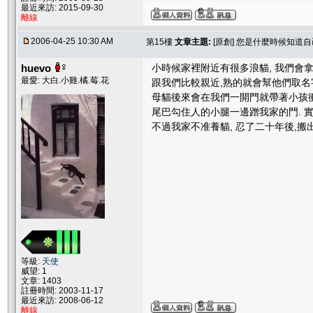
最近來訪: 2015-09-30
離線
2006-04-25 10:30 AM
第15樓
文章主題:
[原創] 您是什麼時候知道
huevo
小時候家裡附近有很多浪貓, 我們會拿
最愛: 大白.小雞.橘.莓.花
跟我們比較親近,熟的就會幫他們取名字
母貓後來會在我們一開門就帶著小孩衝
尾巴勾住人的小腿一邊蹭我家的門. 
不過我家不准養貓, 忍了二十年後,
等級:
天使
威望: 1
文章: 1403
註冊時間: 2003-11-17
最近來訪: 2008-06-12
離線