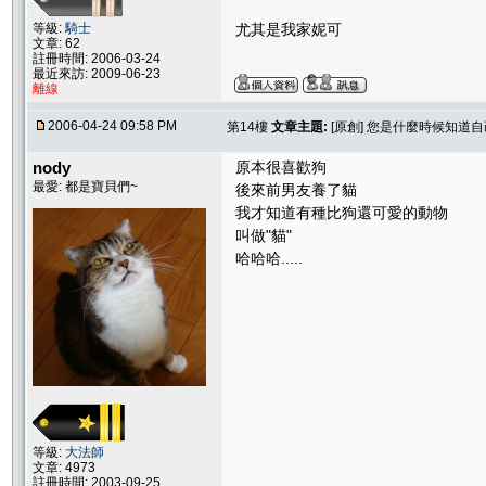
等級:
騎士
尤其是我家妮可
文章: 62
註冊時間: 2006-03-24
最近來訪: 2009-06-23
離線
2006-04-24 09:58 PM
第14樓
文章主題:
[原創] 您是什麼時候知道
nody
原本很喜歡狗
最愛: 都是寶貝們~
後來前男友養了貓
我才知道有種比狗還可愛的動物
叫做"貓"
哈哈哈.....
等級:
大法師
文章: 4973
註冊時間: 2003-09-25