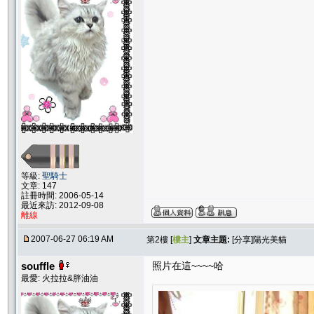
等級:
聖騎士
文章: 147
註冊時間: 2006-05-14
最近來訪: 2012-09-08
離線
2007-06-27 06:19 AM
第2樓 [
樓主
]
文章主題:
[分享]陽光美貓
souffle
照片在這~~~~哈
最愛: 火拉拉&胖油油