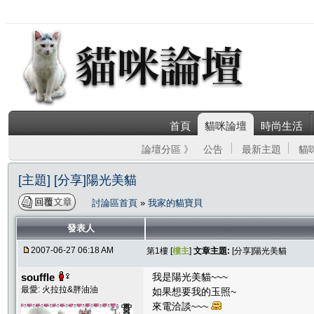
首頁
貓咪論壇
時尚生活
論壇分區 》
公告
最新主題
貓
[主題] [分享]陽光美貓
討論區首頁
»
我家的貓寶貝
發表人
2007-06-27 06:18 AM
第1樓 [
樓主
]
文章主題:
[分享]陽光美貓
souffle
我是陽光美貓~~~
最愛: 火拉拉&胖油油
如果想要我的玉照~
來電洽談~~~