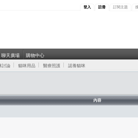
登入
註冊
訂閱主題
聊天廣場
購物中心
咪討論
貓咪用品
醫療照護
認養貓咪
內容