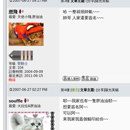
2007-06-27 09:17 AM
第3樓
文章主題:
[分享]陽光美貓
想飛
哈 一整就很帥氣~~~
最愛: 天使小飛,胖油油
帥哥 人家還要簽名~~~
等級:
聖騎士
文章: 104
註冊時間: 2004-09-09
最近來訪: 2011-06-15
離線
2007-06-27 02:27 PM
第4樓 [
樓主
]
文章主題:
[分享]陽光美貓
souffle
耶~~我家也有一隻胖油油耶~~
最愛: 火拉拉&胖油油
想要簽名阿~~
可以阿~~
來我家我蓋個貓印給你~~