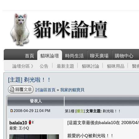
首頁
貓咪論壇
時尚生活
聊天廣場
購物中心
論壇分區 》
公告
最新主題
貓咪討論
貓咪用品
醫
[主題] 剃光啦！！
討論區首頁
»
我家的貓寶貝
發表人
2008-04-29 11:04 PM
第1樓 [
樓主
]
文章主題:
剃光啦！！
balala10
[這篇文章最後由balala10在 2008/04/2
最愛: 王小Q
親愛的小Q被剃光啦！！