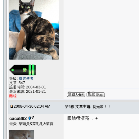
等級:
風雲使者
文章: 547
註冊時間: 2004-03-01
最近來訪: 2021-01-21
離線
2008-04-30 02:04 AM
第6樓
文章主題:
剃光啦！！
caca882
眼睛很漂亮=.=+
最愛: 菜頭貴&菜毛毛&菜寶