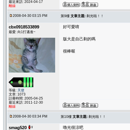
最近來訪: 2024-04-17
離線
2008-04-30 03:15 PM
第9樓
文章主題:
剃光啦！！
cbx0918533899
好可愛唷
最愛: 向1打邁進~
版大是自己剃的嗎
很棒喔
等級:
天使
文章: 1073
註冊時間: 2005-04-25
最近來訪: 2011-12-30
離線
2008-04-30 03:34 PM
第10樓
文章主題:
剃光啦！！
smag520
嚕光很涼吧