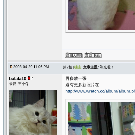
2008-04-29 11:06 PM
第2樓 [
樓主
]
文章主題:
剃光啦！！
balala10
再多放一張
最愛: 王小Q
還有更多新照片在
http://www.wretch.cc/album/album.p