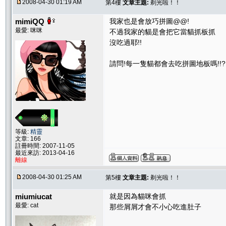
2008-04-30 01:19 AM
第4樓
文章主題:
剃光啦！！
mimiQQ
我家也是會放巧拼圖@@!
最愛: 咪咪
不過我家的貓是會把它當貓抓板抓
沒吃過耶!!
請問!每一隻貓都會去吃拼圖地板嗎!!?
等級:
精靈
文章: 166
註冊時間: 2007-11-05
最近來訪: 2013-04-16
離線
2008-04-30 01:25 AM
第5樓
文章主題:
剃光啦！！
miumiucat
就是因為貓咪會抓
最愛: cat
那些屑屑才會不小心吃進肚子