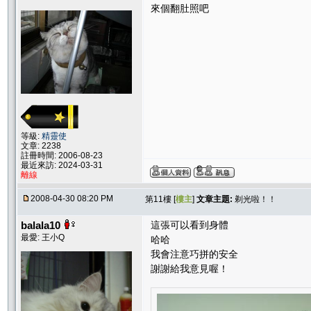
來個翻肚照吧
等級:
精靈使
文章: 2238
註冊時間: 2006-08-23
最近來訪: 2024-03-31
離線
2008-04-30 08:20 PM
第11樓 [
樓主
]
文章主題:
剃光啦！！
balala10
這張可以看到身體
最愛: 王小Q
哈哈
我會注意巧拼的安全
謝謝給我意見喔！