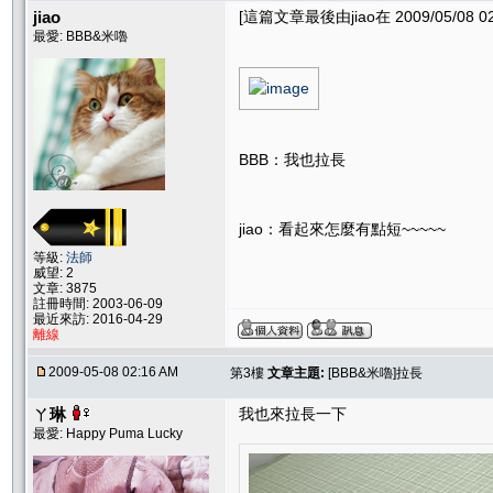
jiao
[這篇文章最後由jiao在 2009/05/08 0
最愛: BBB&米嚕
BBB：我也拉長
jiao：看起來怎麼有點短~~~~~
等級:
法師
威望: 2
文章: 3875
註冊時間: 2003-06-09
最近來訪: 2016-04-29
離線
2009-05-08 02:16 AM
第3樓
文章主題:
[BBB&米嚕]拉長
ㄚ琳
我也來拉長一下
最愛: Happy Puma Lucky