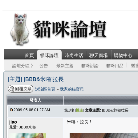
首頁
貓咪論壇
時尚生活
聊天廣場
購物中心
論壇分區 》
公告
最新主題
貓咪討論
貓咪用品
醫
[主題] [BBB&米嚕]拉長
討論區首頁
»
我家的貓寶貝
發表人
2009-05-08 01:27 AM
第1樓 [
樓主
]
文章主題:
[BBB&米嚕]拉長
jiao
米嚕：拉長！
最愛: BBB&米嚕