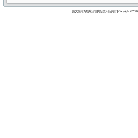
圖文版權為貓咪論壇與發文人所共有 | Copyright © 2002