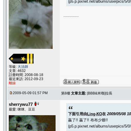
(p5.p.pixnet.net/albums/userpics/5/
.............
等級:
大法師
文章: 4632
註冊時間: 2008-08-18
最近來訪: 2012-09-23
離線
2009-05-09 01:57 PM
第8樓
文章主題:
[BBB&米嚕]拉長
sherrywu77
最愛: 咪咪、豆豆
下面引用由
Ling-KO
在
2009/05/08 1
贏了!! 贏了!! 布布少爺!!
(p5.p.pixnet.net/albums/userpics/5/