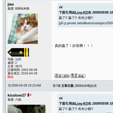
jiao
最愛: BBB&米嚕
下面引用由
Ling-KO
在
2009/05/08 1
贏了!! 贏了!! 布布少爺!!
(p5.p.pixnet.net/albums/userpics/5/
真的贏了！好長啊！！！
等級:
法師
威望: 2
文章: 3875
註冊時間: 2003-06-09
最近來訪: 2016-04-29
離線
2009-05-09 10:23 AM
第7樓
文章主題:
[BBB&米嚕]拉長
kisslove27
最愛: 六喵
下面引用由
Ling-KO
在
2009/05/08 1
贏了!! 贏了!! 布布少爺!!